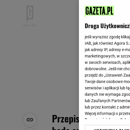
Droga Użytkownicz
jeśli wyrazisz zgodę klika
IAB, jak również Agora S
jak adresy IP, adresy e-m
marketingowych, w szcze
w swoich serwisach, aplik
dobrowolne. Jeśli nie ch
przejdź do „Ustawień Z
Twoje dane osobowe mogą
serwisów i aplikacji lub
danych nie wymaga zgody 
lub Zaufanych Partnerów
lub przez kontakt z admi
Więcej informacji o prz
Przepis na śniadanio
Prywatności Agora S.A.