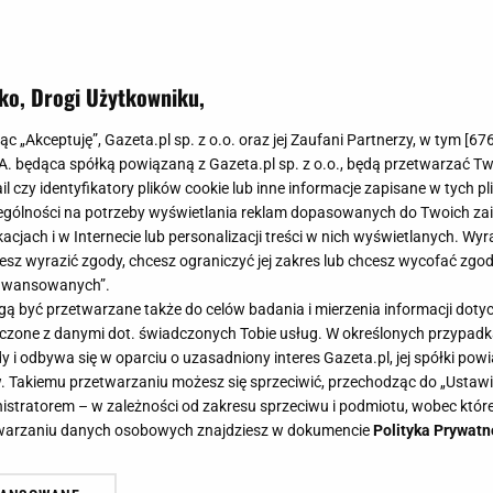
ko, Drogi Użytkowniku,
jąc „Akceptuję”, Gazeta.pl sp. z o.o. oraz jej Zaufani Partnerzy, w tym [
67
.A. będąca spółką powiązaną z Gazeta.pl sp. z o.o., będą przetwarzać T
ail czy identyfikatory plików cookie lub inne informacje zapisane w tych p
gólności na potrzeby wyświetlania reklam dopasowanych do Twoich zain
acjach i w Internecie lub personalizacji treści w nich wyświetlanych. Wyr
cesz wyrazić zgody, chcesz ograniczyć jej zakres lub chcesz wycofać zgo
aawansowanych”.
 być przetwarzane także do celów badania i mierzenia informacji dot
 łączone z danymi dot. świadczonych Tobie usług. W określonych przypad
i odbywa się w oparciu o uzasadniony interes Gazeta.pl, jej spółki powi
. Takiemu przetwarzaniu możesz się sprzeciwić, przechodząc do „Ust
nistratorem – w zależności od zakresu sprzeciwu i podmiotu, wobec które
etwarzaniu danych osobowych znajdziesz w dokumencie
Polityka Prywatn
we gofry Ani Starmach. Z tym trik