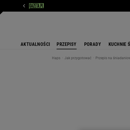
WIADOMOŚCI
NEXT
SPORT
PLOTEK
D
AKTUALNOŚCI
PRZEPISY
PORADY
KUCHNIE 
Haps
Jak przygotować
Przepis na śniadanio