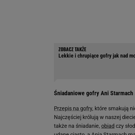
Lekkie i chrupiące gofry jak nad
Śniadaniowe gofry Ani Starmach 
Przepis na gofry
, które smakują n
Najczęściej królują w naszej diec
także na śniadanie,
obiad
czy słod
udane ciasto, a
Ania Starmach
ma 