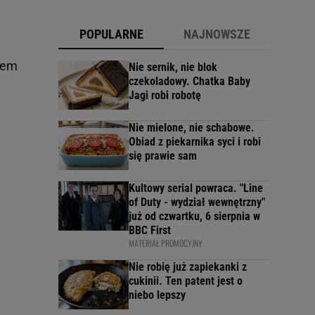
POPULARNE
NAJNOWSZE
słem
Nie sernik, nie blok
czekoladowy. Chatka Baby
Jagi robi robotę
Nie mielone, nie schabowe.
Obiad z piekarnika syci i robi
się prawie sam
Kultowy serial powraca. "Line
of Duty - wydział wewnętrzny"
już od czwartku, 6 sierpnia w
BBC First
MATERIAŁ PROMOCYJNY
Nie robię już zapiekanki z
cukinii. Ten patent jest o
niebo lepszy