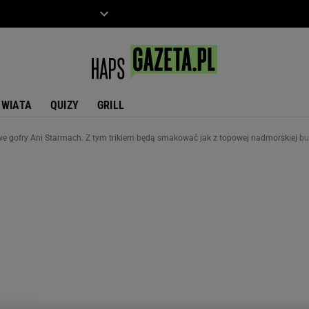
ZIECKO
MOTO
ŚWIATA
QUIZY
GRILL
we gofry Ani Starmach. Z tym trikiem będą smakować jak z topowej nadmorskiej bu