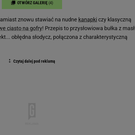
OTWÓRZ GALERIĘ
(4)
Zamiast znowu stawiać na nudne
kanapki
czy klasyczną
e ciasto na gofry
! Przepis to przysłowiowa bułka z ma
fekt... obłędna słodycz, połączona z charakterystyczną