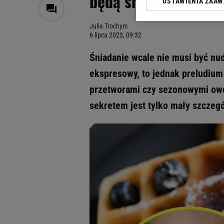
będą smakować jak z
USTAWIENIA ZAA
Klikając „Akceptuję” wyra
Zaufanych Partnerów i A
Julia Trochym
dotyczące plików cookie,
6 lipca 2023, 09:32
odnośnik „Ustawienia pr
plików cookie możliwa je
Śniadanie wcale nie musi być nud
My, nasi Zaufani Partne
ekspresowy, to jednak preludiu
Użycie dokładnych danych
przetworami czy sezonowymi owoc
Przechowywanie informacji
badnie odbiorców i uleps
sekretem jest tylko mały szczegó