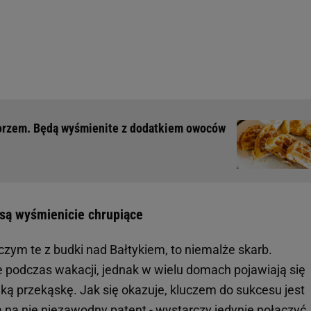
 morzem. Będą wyśmienite z dodatkiem owoców
są wyśmienicie chrupiące
iczym te z budki nad Bałtykiem, to niemalże skarb.
ie podczas wakacji, jednak w wielu domach pojawiają się
ką przekąskę. Jak się okazuje, kluczem do sukcesu jest
na nie niezawodny patent - wystarczy jedynie połączyć