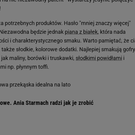
!
ista potrzebnych produktów. Hasło "mniej znaczy więcej"
e. Niezawodna będzie jednak
piana z białek
, która nada
kości i charakterystycznego smaku. Warto pamiętać, że c
 także słodkie, kolorowe dodatki. Najlepiej smakują gofry
jak maliny, borówki i truskawki,
słodkimi powidłami
i
i np. płynnym toffi.
drowa przekąska idealna na lato
iowe. Ania Starmach radzi jak je zrobić