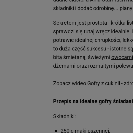
składniki i dodać odrobinę... piany
Sekretem jest prostota i krótka l
sprawdzi się tutaj wręcz idealni
potrawie idealnej chrupkości, lek
to duża część sukcesu - istotne są
bitą śmietaną, świeżymi
owocami
dżemami oraz rozmaitymi polewam
Zobacz wideo
Gofry z cukinii - z
Przepis na idealne gofry śniadan
Składniki:
250 g mąki pszennej,