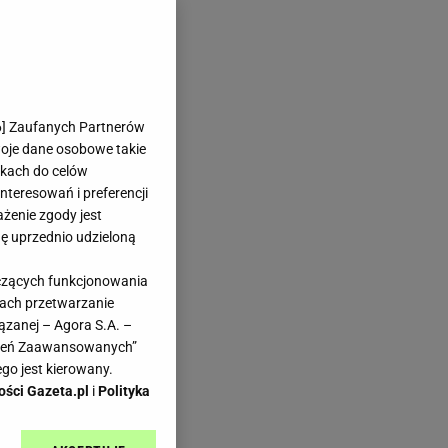
6
] Zaufanych Partnerów
woje dane osobowe takie
likach do celów
teresowań i preferencji
ażenie zgody jest
dę uprzednio udzieloną
yczących funkcjonowania
kach przetwarzanie
ązanej – Agora S.A. –
awień Zaawansowanych”
go jest kierowany.
ości Gazeta.pl
i
Polityka
iem