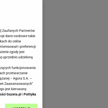
6
] Zaufanych Partnerów
woje dane osobowe takie
likach do celów
teresowań i preferencji
ażenie zgody jest
dę uprzednio udzieloną
yczących funkcjonowania
kach przetwarzanie
ązanej – Agora S.A. –
awień Zaawansowanych”
go jest kierowany.
ości Gazeta.pl
i
Polityka