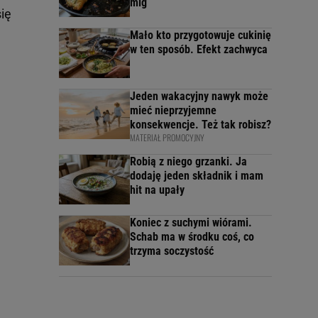
mig
ię
Mało kto przygotowuje cukinię
w ten sposób. Efekt zachwyca
Jeden wakacyjny nawyk może
mieć nieprzyjemne
konsekwencje. Też tak robisz?
MATERIAŁ PROMOCYJNY
Robią z niego grzanki. Ja
dodaję jeden składnik i mam
hit na upały
Koniec z suchymi wiórami.
Schab ma w środku coś, co
trzyma soczystość