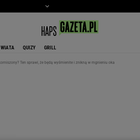
ZIECKO
MOTO
ŚWIATA
QUIZY
GRILL
korniszony? Ten sprawi, że będą wyśmienite i znikną w mgnieniu oka