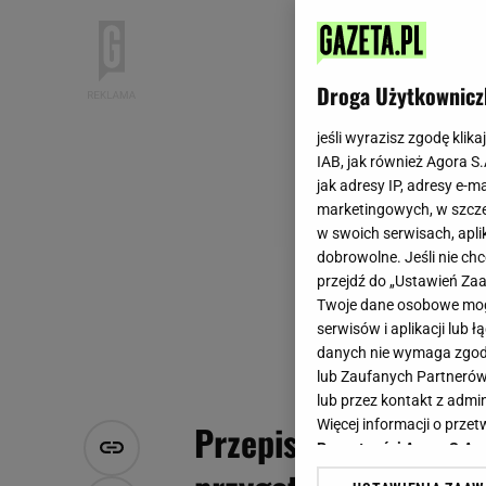
Droga Użytkownicz
jeśli wyrazisz zgodę klika
IAB, jak również Agora S
jak adresy IP, adresy e-m
marketingowych, w szcze
w swoich serwisach, aplik
dobrowolne. Jeśli nie ch
przejdź do „Ustawień Z
Twoje dane osobowe mogą
serwisów i aplikacji lub
danych nie wymaga zgody 
lub Zaufanych Partnerów
lub przez kontakt z admi
Więcej informacji o prz
Przepis na korniszon
Prywatności Agora S.A.