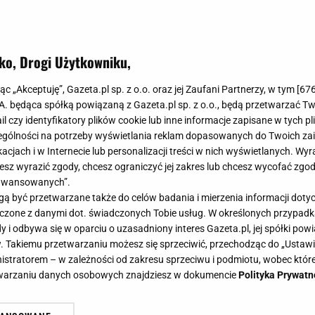
ko, Drogi Użytkowniku,
jąc „Akceptuję”, Gazeta.pl sp. z o.o. oraz jej Zaufani Partnerzy, w tym [
67
.A. będąca spółką powiązaną z Gazeta.pl sp. z o.o., będą przetwarzać T
ail czy identyfikatory plików cookie lub inne informacje zapisane w tych p
gólności na potrzeby wyświetlania reklam dopasowanych do Twoich zain
acjach i w Internecie lub personalizacji treści w nich wyświetlanych. Wyr
cesz wyrazić zgody, chcesz ograniczyć jej zakres lub chcesz wycofać zgo
aawansowanych”.
 być przetwarzane także do celów badania i mierzenia informacji dot
 łączone z danymi dot. świadczonych Tobie usług. W określonych przypad
i odbywa się w oparciu o uzasadniony interes Gazeta.pl, jej spółki powi
. Takiemu przetwarzaniu możesz się sprzeciwić, przechodząc do „Ust
nistratorem – w zależności od zakresu sprzeciwu i podmiotu, wobec które
etwarzaniu danych osobowych znajdziesz w dokumencie
Polityka Prywatn
y jest dziecinnie prosty w