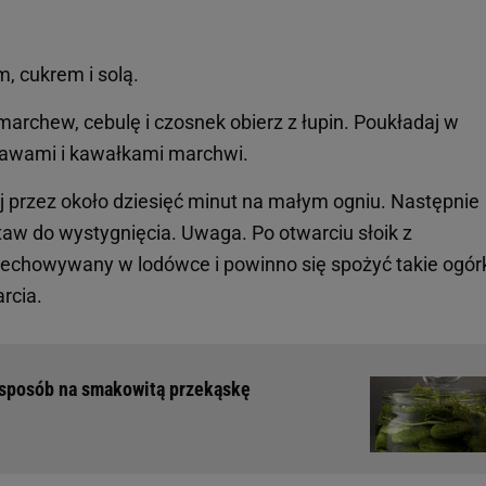
, cukrem i solą.
 marchew, cebulę i czosnek obierz z łupin. Poukładaj w
prawami i kawałkami marchwi.
uj przez około dziesięć minut na małym ogniu. Następnie
taw do wystygnięcia. Uwaga. Po otwarciu słoik z
zechowywany w lodówce i powinno się spożyć takie ogór
rcia.
y sposób na smakowitą przekąskę