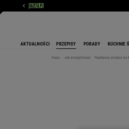
WIADOMOŚCI
NEXT
SPORT
PLOTEK
D
AKTUALNOŚCI
PRZEPISY
PORADY
KUCHNIE 
Haps
Jak przygotować
Najlepszy przepis na 