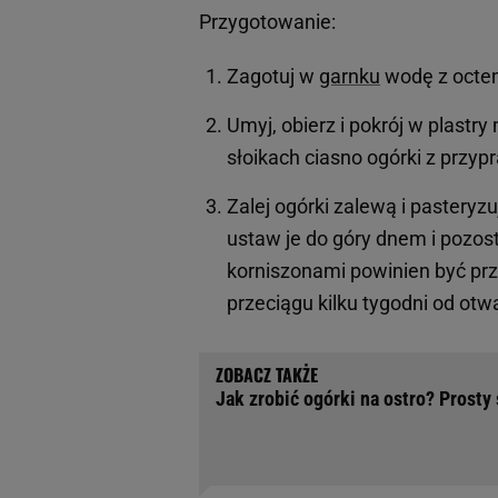
Przygotowanie:
Zagotuj w
garnku
wodę z octem
Umyj, obierz i pokrój w plastry
słoikach ciasno ogórki z przy
Zalej ogórki zalewą i pasteryz
ustaw je do góry dnem i pozos
korniszonami powinien być pr
przeciągu kilku tygodni od otwa
Jak zrobić ogórki na ostro? Prost