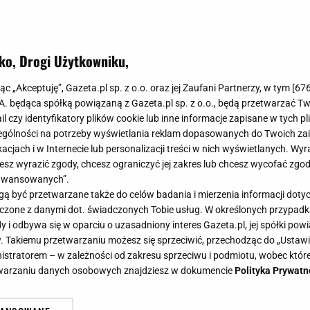
ko, Drogi Użytkowniku,
jąc „Akceptuję”, Gazeta.pl sp. z o.o. oraz jej Zaufani Partnerzy, w tym [
67
.A. będąca spółką powiązaną z Gazeta.pl sp. z o.o., będą przetwarzać T
ail czy identyfikatory plików cookie lub inne informacje zapisane w tych p
gólności na potrzeby wyświetlania reklam dopasowanych do Twoich zain
acjach i w Internecie lub personalizacji treści w nich wyświetlanych. Wyr
cesz wyrazić zgody, chcesz ograniczyć jej zakres lub chcesz wycofać zgo
aawansowanych”.
 być przetwarzane także do celów badania i mierzenia informacji dot
 łączone z danymi dot. świadczonych Tobie usług. W określonych przypad
i odbywa się w oparciu o uzasadniony interes Gazeta.pl, jej spółki powi
. Takiemu przetwarzaniu możesz się sprzeciwić, przechodząc do „Ust
nistratorem – w zależności od zakresu sprzeciwu i podmiotu, wobec które
etwarzaniu danych osobowych znajdziesz w dokumencie
Polityka Prywatn
by ekspresowo pozbyć się piachu i