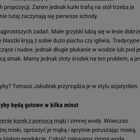
 propozycji. Zanim jednak kurki trafią na stół trzeba je
nie tutaj zaczynają się pierwsze schody.
ajprostszych zadań. Małe grzybki lubią się w lesie dobrz
blaszki kryją z sobie dużo piachu czy igliwia. Tradycyjne
czące i nudne, jednak długie płukanie w wodzie lub pod je
acą smak. Mamy jednak złoty środek na ten problem, a je
zyby? Tomasz Jakubiak przyrządza je w stylu azjatyckim
zyby będą gotowe w kilka minut
zenie kurek z pomocą mąki
i zimnej wody. Wówczas
ej miski, oprószyć je mąką i sprytnie poruszając miską,
 w białym produkcie. Całość zalewamy zimną wodą,