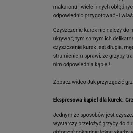
makaronu
i wiele innych obłędnych
odpowiednio przygotować - i właś
Czyszczenie kurek
nie należy do n
ukrywać, tym samym ich delikatne 
czyszczenie kurek jest długie, mę
strumieniem sprawi, że grzyby tr
nim odpowiednia kąpiel!
Zobacz wideo
Jak przyrządzić gr
Ekspresowa kąpiel dla kurek. Gr
Jednym ze sposobów jest
czyszc
wystarczy przełożyć grzyby do duż
obtoczyć dokładnie leśne skarby