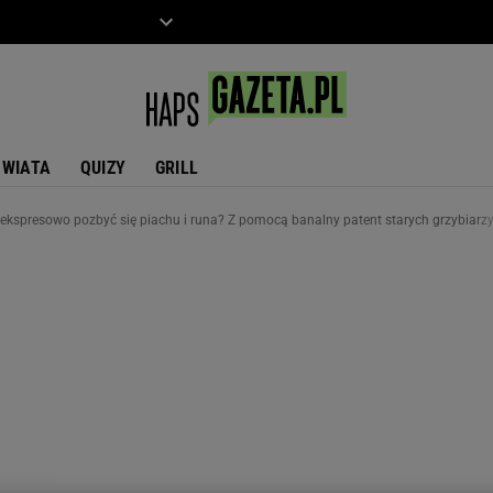
ZIECKO
MOTO
ŚWIATA
QUIZY
GRILL
y ekspresowo pozbyć się piachu i runa? Z pomocą banalny patent starych grzybiarz