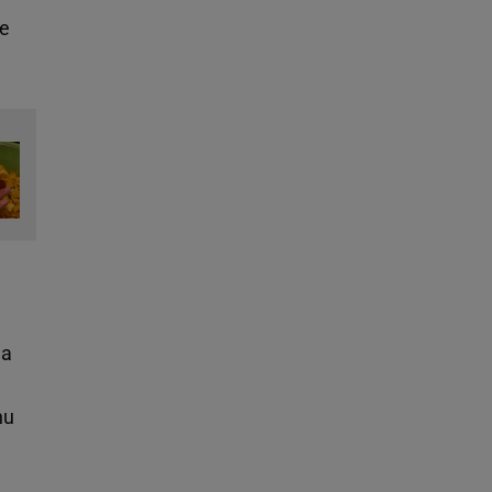
ne
 a
hu