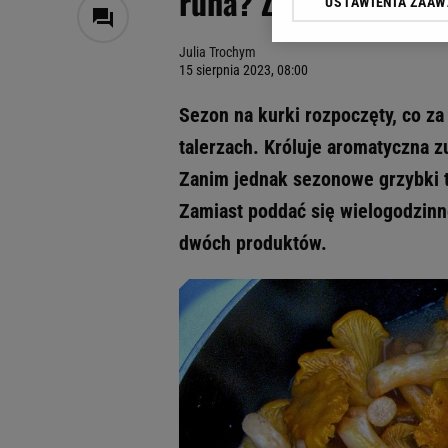
runa? Z pomocą bana
USTAWIENIA ZAA
Klikając „Akceptuję” wyra
Zaufanych Partnerów i A
Julia Trochym
dotyczące plików cookie,
15 sierpnia 2023, 08:00
odnośnik „Ustawienia pr
plików cookie możliwa je
Sezon na kurki rozpoczęty, co za
My, nasi Zaufani Partne
talerzach. Króluje aromatyczna zu
Użycie dokładnych danych
Zanim jednak sezonowe grzybki t
Przechowywanie informacji
badnie odbiorców i uleps
Zamiast poddać się wielogodzinne
dwóch produktów.