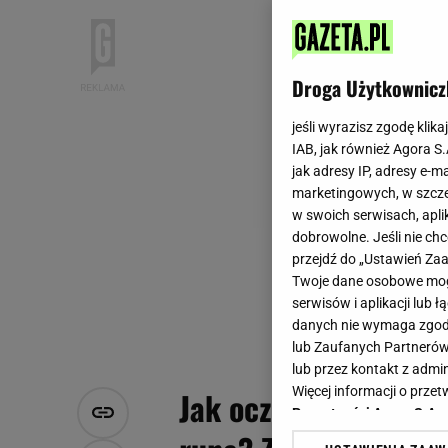
Droga Użytkownicz
jeśli wyrazisz zgodę klika
IAB, jak również Agora S
jak adresy IP, adresy e-m
marketingowych, w szcze
w swoich serwisach, aplik
dobrowolne. Jeśli nie ch
przejdź do „Ustawień Z
Twoje dane osobowe mogą
serwisów i aplikacji lub
danych nie wymaga zgody 
lub Zaufanych Partnerów
lub przez kontakt z admi
Więcej informacji o prz
Jak oczyścić kurki, 
Prywatności Agora S.A.