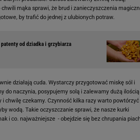
 chwili mąka sprawi, że brud i zanieczyszczenia magicz
towe, by trafić do jednej z ulubionych potraw.
patenty od dziadka i grzybiarza
ównie działają cuda. Wystarczy przygotować miskę sól i
 do naczynia, posypujemy solą i zalewamy dużą ilością
 i chwilę czekamy. Czynność kilka razy warto powtórzyć
by wodą. Takie oczyszczanie sprawi, że nasze kurki
ak i co. najważniejsze - obejdzie się bez chrupania piac