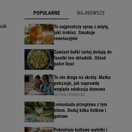
POPULARNE
NAJNOWSZE
nak
To najprostszy syrop z mięty,
jaki zrobisz. Smakuje
rewelacyjnie
Zamiast bułki tartej dodaję do
fasolki ten składnik. Obiad
palce lizać
To nie droga na skróty. Matka
pokazuje, jak naprawdę
wygląda edukacja domowa
MATERIAŁ PROMOCYJNY
Lemoniada przegrywa z tym
hitem. Dodaj kilka listków i
gotowe
Pokroiłam kultowe wafelki i