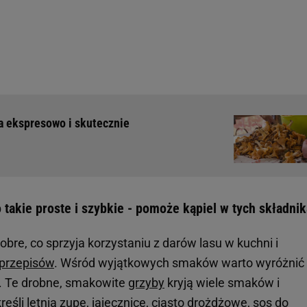
ła ekspresowo i skutecznie
 takie proste i szybkie - pomoże kąpiel w tych składni
obre, co sprzyja korzystaniu z darów lasu w kuchni i
przepisów
. Wśród wyjątkowych smaków warto wyróżnić
i. Te drobne, smakowite
grzyby
kryją wiele smaków i
reśli
letnią zupę
, jajecznicę,
ciasto drożdżowe
, sos do