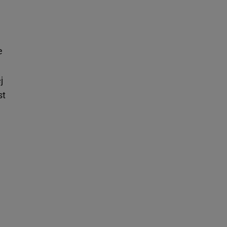
e
j
st