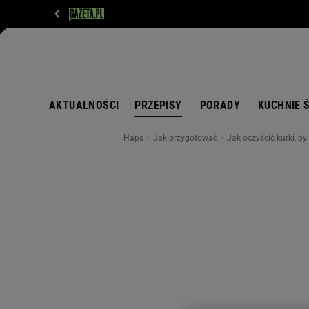
WIADOMOŚCI
NEXT
SPORT
PLOTEK
D
AKTUALNOŚCI
PRZEPISY
PORADY
KUCHNIE 
Haps
Jak przygotować
Jak oczyścić kurki, b