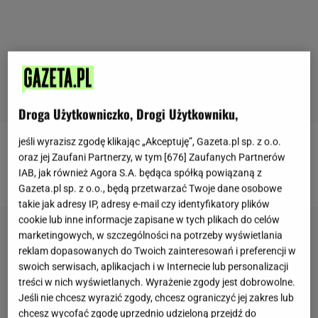
Droga Użytkowniczko, Drogi Użytkowniku,
jeśli wyrazisz zgodę klikając „Akceptuję”, Gazeta.pl sp. z o.o.
Więcej
przepisów
na puszyste placki znajdziesz na
oraz jej Zaufani Partnerzy, w tym [
676
] Zaufanych Partnerów
IAB, jak również Agora S.A. będąca spółką powiązaną z
naszej stronie głównej
Gazeta.pl
Gazeta.pl sp. z o.o., będą przetwarzać Twoje dane osobowe
takie jak adresy IP, adresy e-mail czy identyfikatory plików
cookie lub inne informacje zapisane w tych plikach do celów
marketingowych, w szczególności na potrzeby wyświetlania
reklam dopasowanych do Twoich zainteresowań i preferencji w
swoich serwisach, aplikacjach i w Internecie lub personalizacji
treści w nich wyświetlanych. Wyrażenie zgody jest dobrowolne.
Jeśli nie chcesz wyrazić zgody, chcesz ograniczyć jej zakres lub
chcesz wycofać zgodę uprzednio udzieloną przejdź do