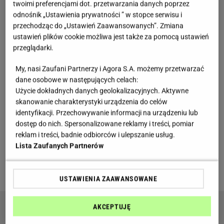
twoimi preferencjami dot. przetwarzania danych poprzez
odnośnik „Ustawienia prywatności ” w stopce serwisu i
przechodząc do „Ustawień Zaawansowanych”. Zmiana
ustawień plików cookie możliwa jest także za pomocą ustawień
przeglądarki.
Zobacz wideo
My, nasi Zaufani Partnerzy i Agora S.A. możemy przetwarzać
dane osobowe w następujących celach:
Jeśli masz ochotę na coś pysznego, łatwego w
Użycie dokładnych danych geolokalizacyjnych. Aktywne
wykonaniu i do tego taniego, a z jakiegoś powodu
skanowanie charakterystyki urządzenia do celów
znudziły ci się
naleśniki
, te placuszki z pewnością
identyfikacji. Przechowywanie informacji na urządzeniu lub
dostęp do nich. Spersonalizowane reklamy i treści, pomiar
zaspokoją twoją ochotę. Placki z zsiadłym mlekiem
reklam i treści, badnie odbiorców i ulepszanie usług.
są pyszne, lekkie i puszyste, smakują i na słodko i na
Lista Zaufanych Partnerów
słono
, a wykonanie zajmuje zaledwie dwie chwile.
Skusisz się na śniadanie lub słodki podwieczorek?
USTAWIENIA ZAAWANSOWANE
AKCEPTUJĘ
Przepis na muffinki z mojego zeszytu. Zawsze
chcemy jeść je prosto z piekarnika