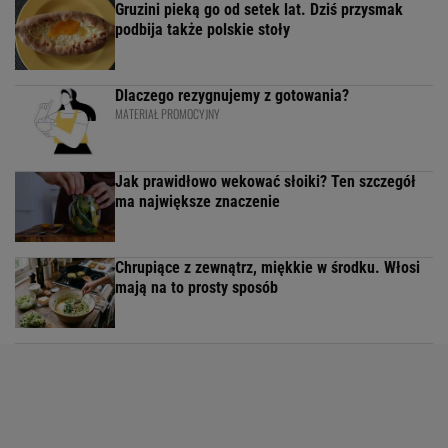
Gruzini pieką go od setek lat. Dziś przysmak
podbija także polskie stoły
Dlaczego rezygnujemy z gotowania?
MATERIAŁ PROMOCYJNY
Jak prawidłowo wekować słoiki? Ten szczegół
ma największe znaczenie
Chrupiące z zewnątrz, miękkie w środku. Włosi
mają na to prosty sposób