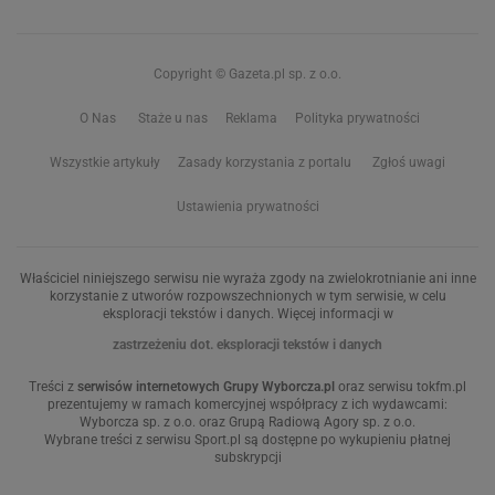
Copyright © Gazeta.pl sp. z o.o.
O Nas
Staże u nas
Reklama
Polityka prywatności
Wszystkie artykuły
Zasady korzystania z portalu
Zgłoś uwagi
Ustawienia prywatności
Właściciel niniejszego serwisu nie wyraża zgody na zwielokrotnianie ani inne
korzystanie z utworów rozpowszechnionych w tym serwisie, w celu
eksploracji tekstów i danych. Więcej informacji w
zastrzeżeniu dot. eksploracji tekstów i danych
Treści z
serwisów internetowych Grupy Wyborcza.pl
oraz serwisu tokfm.pl
prezentujemy w ramach komercyjnej współpracy z ich wydawcami:
Wyborcza sp. z o.o. oraz Grupą Radiową Agory sp. z o.o.
Wybrane treści z serwisu Sport.pl są dostępne po wykupieniu płatnej
subskrypcji