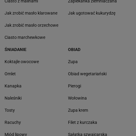
Ciasto z malinami
Zapiekanka ziemniaczana
Jak zrobić masło klarowane
Jak ugotować kukurydzę
Jak zrobić masło orzechowe
Ciasto marchewkowe
ŚNIADANIE
OBIAD
Koktajle owocowe
Zupa
Omlet
Obiad wegetariański
Kanapka
Pierogi
Naleśniki
Wołowina
Tosty
Zupa krem
Racuchy
Filet z kurczaka
Miód lipowy
Sałatka szwajcarska