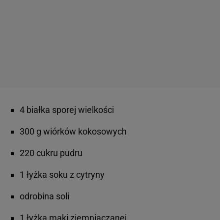
4 białka sporej wielkości
300 g wiórków kokosowych
220 cukru pudru
1 łyżka soku z cytryny
odrobina soli
1 łyżka mąki ziemniaczanej