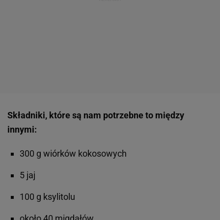
Składniki, które są nam potrzebne to między
innymi:
300 g wiórków kokosowych
5 jaj
100 g ksylitolu
około 40 migdałów