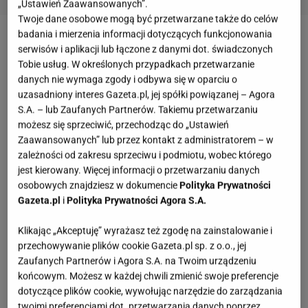
„Ustawień Zaawansowanych”.
Twoje dane osobowe mogą być przetwarzane także do celów
badania i mierzenia informacji dotyczących funkcjonowania
Zobacz wideo
Strasznie pysznie ciastka z dwóch
serwisów i aplikacji lub łączone z danymi dot. świadczonych
Tobie usług. W określonych przypadkach przetwarzanie
składników. Goście będą krzyczeć... z zachwytu
danych nie wymaga zgody i odbywa się w oparciu o
uzasadniony interes Gazeta.pl, jej spółki powiązanej – Agora
Przepis na kokosanki inspirowany recepturą Ani
S.A. – lub Zaufanych Partnerów. Takiemu przetwarzaniu
możesz się sprzeciwić, przechodząc do „Ustawień
Starmach
Zaawansowanych” lub przez kontakt z administratorem – w
zależności od zakresu sprzeciwu i podmiotu, wobec którego
Przepis na
kokosanki
inspirowany recepturą Ani
jest kierowany. Więcej informacji o przetwarzaniu danych
Starmach musi być udany. Blogowa autorka i
osobowych znajdziesz w dokumencie
Polityka Prywatności
Gazeta.pl
i
Polityka Prywatności Agora S.A.
współprowadząca program kulinarny od lat cieszy
się dużym autorytetem. Teraz masz okazję wykonać
Klikając „Akceptuję” wyrażasz też zgodę na zainstalowanie i
jej przepis na ciasteczka kokosowe.
przechowywanie plików cookie Gazeta.pl sp. z o.o., jej
Zaufanych Partnerów i Agora S.A. na Twoim urządzeniu
końcowym. Możesz w każdej chwili zmienić swoje preferencje
Kokosanka - przepis od Ani Starmach
dotyczące plików cookie, wywołując narzędzie do zarządzania
twoimi preferencjami dot. przetwarzania danych poprzez