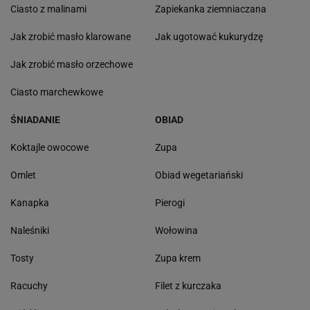
Ciasto z malinami
Zapiekanka ziemniaczana
Jak zrobić masło klarowane
Jak ugotować kukurydzę
Jak zrobić masło orzechowe
Ciasto marchewkowe
ŚNIADANIE
OBIAD
Koktajle owocowe
Zupa
Omlet
Obiad wegetariański
Kanapka
Pierogi
Naleśniki
Wołowina
Tosty
Zupa krem
Racuchy
Filet z kurczaka