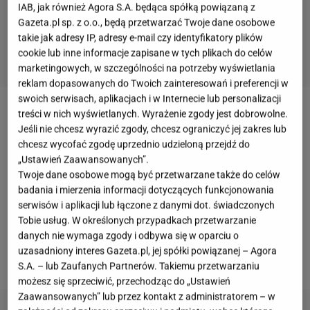
IAB, jak również Agora S.A. będąca spółką powiązaną z
Gazeta.pl sp. z o.o., będą przetwarzać Twoje dane osobowe
takie jak adresy IP, adresy e-mail czy identyfikatory plików
cookie lub inne informacje zapisane w tych plikach do celów
marketingowych, w szczególności na potrzeby wyświetlania
reklam dopasowanych do Twoich zainteresowań i preferencji w
swoich serwisach, aplikacjach i w Internecie lub personalizacji
treści w nich wyświetlanych. Wyrażenie zgody jest dobrowolne.
Makaron
do
zup
, sosów czy mięs sprawdza się
Jeśli nie chcesz wyrazić zgody, chcesz ograniczyć jej zakres lub
idealnie. Można wyczarować z niego również wiele
chcesz wycofać zgodę uprzednio udzieloną przejdź do
innych dań. Niezwykle smaczne są warzywno-
„Ustawień Zaawansowanych”.
Twoje dane osobowe mogą być przetwarzane także do celów
mięsne
zapiekanki z makaronem
czy sałatki, które
badania i mierzenia informacji dotyczących funkcjonowania
cieszą się szczególną popularnością na rodzinnych
serwisów i aplikacji lub łączone z danymi dot. świadczonych
imprezach. Jak jednak ograniczyć kalorie, których
Tobie usług. W określonych przypadkach przetwarzanie
danych nie wymaga zgody i odbywa się w oparciu o
dostarcza nam
makaron
? Postawić na makaron
uzasadniony interes Gazeta.pl, jej spółki powiązanej – Agora
konjac.
S.A. – lub Zaufanych Partnerów. Takiemu przetwarzaniu
możesz się sprzeciwić, przechodząc do „Ustawień
Zaawansowanych” lub przez kontakt z administratorem – w