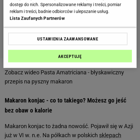
dostęp do nich. Spersonalizowane reklamy i treści, pomiar
reklam i treści, badnie odbiorców i ulepszanie usług.
Lista Zaufanych Partnerów
USTAWIENIA ZAAWANSOWANE
AKCEPTUJĘ
Zobacz wideo
Pasta Amatriciana - błyskawiczny
przepis na pyszny makaron
Makaron konjac - co to takiego? Możesz go jeść
bez obaw o kalorie
Makaron konjac to żadna nowość. Pojawił się w Azji
już w VI w. n.e. Na półkach w polskich
sklepach