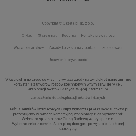
Poczta
Facebook
RSS
Copyright © Gazeta.pl sp. z o.o.
O Nas
Staże u nas
Reklama
Polityka prywatności
Wszystkie artykuły
Zasady korzystania z portalu
Zgłoś uwagi
Ustawienia prywatności
Właściciel niniejszego serwisu nie wyraża zgody na zwielokrotnianie ani inne
korzystanie z utworów rozpowszechnionych w tym serwisie, w celu
eksploracji tekstów i danych. Więcej informacji w
zastrzeżeniu dot. eksploracji tekstów i danych
Treści z
serwisów internetowych Grupy Wyborcza.pl
oraz serwisu tokfm.pl
prezentujemy w ramach komercyjnej współpracy z ich wydawcami:
Wyborcza sp. z o.o. oraz Grupą Radiową Agory sp. z o.o.
Wybrane treści z serwisu Sport.pl są dostępne po wykupieniu płatnej
subskrypcji