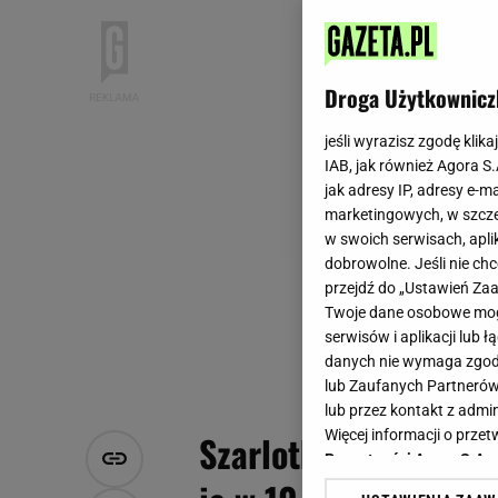
Droga Użytkownicz
jeśli wyrazisz zgodę klika
IAB, jak również Agora S
jak adresy IP, adresy e-m
marketingowych, w szcze
w swoich serwisach, aplik
dobrowolne. Jeśli nie ch
przejdź do „Ustawień Z
Twoje dane osobowe mogą
serwisów i aplikacji lub
danych nie wymaga zgody 
lub Zaufanych Partnerów
lub przez kontakt z admi
Więcej informacji o prz
Szarlotka mojego męż
Prywatności Agora S.A.