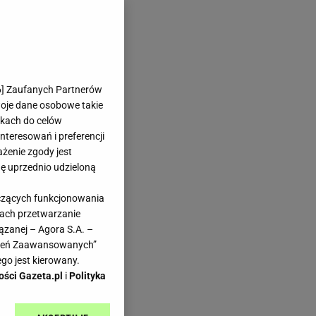
6
] Zaufanych Partnerów
woje dane osobowe takie
likach do celów
teresowań i preferencji
ażenie zgody jest
dę uprzednio udzieloną
yczących funkcjonowania
kach przetwarzanie
ązanej – Agora S.A. –
awień Zaawansowanych”
go jest kierowany.
ości Gazeta.pl
i
Polityka
bi