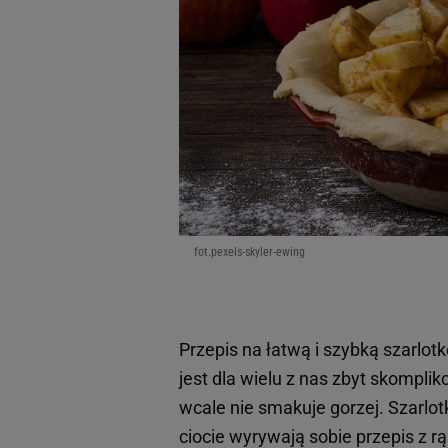
fot.pexels-skyler-ewing
Przepis na łatwą i szybką szarlot
jest dla wielu z nas zbyt skompl
wcale nie smakuje gorzej. Szarlot
ciocie wyrywają sobie przepis z r