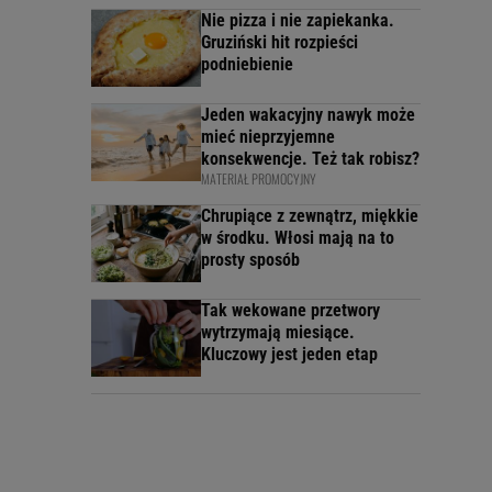
Nie pizza i nie zapiekanka.
Gruziński hit rozpieści
podniebienie
Jeden wakacyjny nawyk może
mieć nieprzyjemne
konsekwencje. Też tak robisz?
MATERIAŁ PROMOCYJNY
Chrupiące z zewnątrz, miękkie
w środku. Włosi mają na to
prosty sposób
Tak wekowane przetwory
wytrzymają miesiące.
Kluczowy jest jeden etap