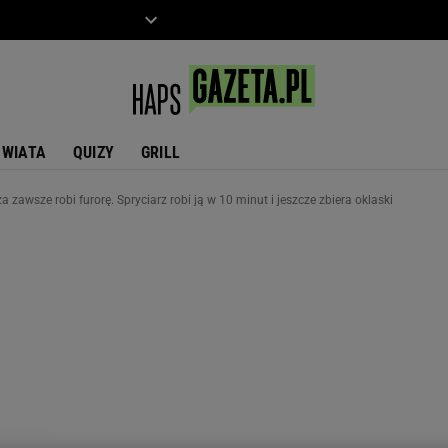
ZIECKO
MOTO
ŚWIATA
QUIZY
GRILL
zawsze robi furorę. Spryciarz robi ją w 10 minut i jeszcze zbiera oklaski