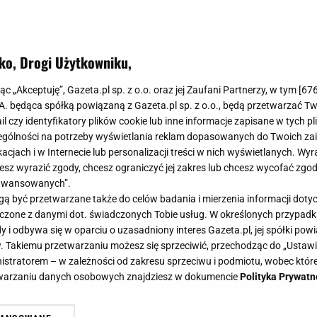
ko, Drogi Użytkowniku,
jąc „Akceptuję”, Gazeta.pl sp. z o.o. oraz jej Zaufani Partnerzy, w tym [
67
.A. będąca spółką powiązaną z Gazeta.pl sp. z o.o., będą przetwarzać T
ail czy identyfikatory plików cookie lub inne informacje zapisane w tych p
gólności na potrzeby wyświetlania reklam dopasowanych do Twoich zain
acjach i w Internecie lub personalizacji treści w nich wyświetlanych. Wyr
cesz wyrazić zgody, chcesz ograniczyć jej zakres lub chcesz wycofać zgo
aawansowanych”.
 być przetwarzane także do celów badania i mierzenia informacji dot
 łączone z danymi dot. świadczonych Tobie usług. W określonych przypad
i odbywa się w oparciu o uzasadniony interes Gazeta.pl, jej spółki powi
. Takiemu przetwarzaniu możesz się sprzeciwić, przechodząc do „Ust
nistratorem – w zależności od zakresu sprzeciwu i podmiotu, wobec które
etwarzaniu danych osobowych znajdziesz w dokumencie
Polityka Prywatn
a zawsze robi furorę. Spryciarz ro