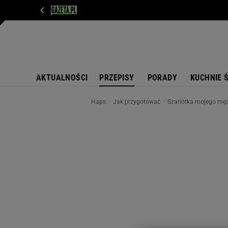
WIADOMOŚCI
NEXT
SPORT
PLOTEK
D
AKTUALNOŚCI
PRZEPISY
PORADY
KUCHNIE 
Haps
Jak przygotować
Szarlotka mojego męża 