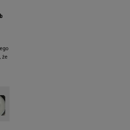
ób
jego
, że