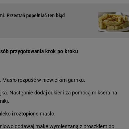
mi. Przestań popełniać ten błąd
osób przygotowania krok po kroku
ę. Masło rozpuść w niewielkim garnku.
jajka. Następnie dodaj cukier i za pomocą miksera na
niki.
leko i roztopione masło.
opniowo dodawaj mąkę wymieszaną z proszkiem do