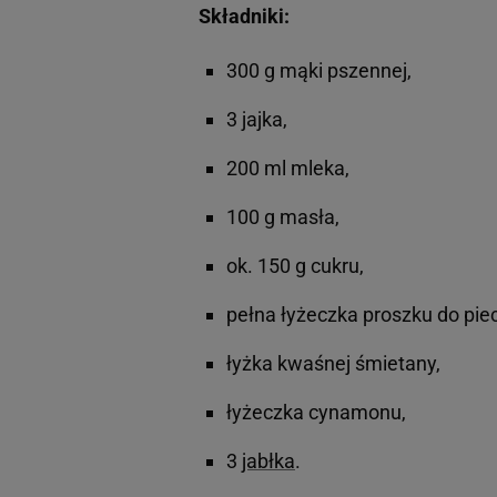
Składniki:
300 g mąki pszennej,
3 jajka,
200 ml mleka,
100 g masła,
ok. 150 g cukru,
pełna łyżeczka proszku do pie
łyżka kwaśnej śmietany,
łyżeczka cynamonu,
3
jabłka
.