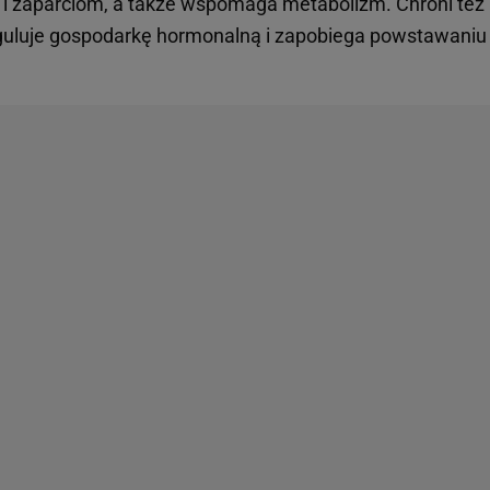
i zaparciom, a także wspomaga metabolizm. Chroni też
eguluje gospodarkę hormonalną i zapobiega powstawaniu