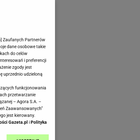
6
] Zaufanych Partnerów
woje dane osobowe takie
likach do celów
teresowań i preferencji
ażenie zgody jest
dę uprzednio udzieloną
yczących funkcjonowania
kach przetwarzanie
ązanej – Agora S.A. –
awień Zaawansowanych”
go jest kierowany.
ości Gazeta.pl
i
Polityka