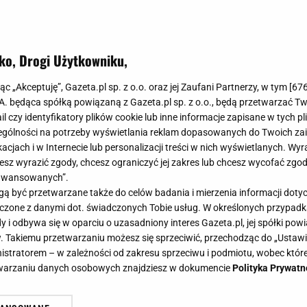
ko, Drogi Użytkowniku,
jąc „Akceptuję”, Gazeta.pl sp. z o.o. oraz jej Zaufani Partnerzy, w tym [
67
.A. będąca spółką powiązaną z Gazeta.pl sp. z o.o., będą przetwarzać T
ail czy identyfikatory plików cookie lub inne informacje zapisane w tych p
gólności na potrzeby wyświetlania reklam dopasowanych do Twoich zain
acjach i w Internecie lub personalizacji treści w nich wyświetlanych. Wyr
cesz wyrazić zgody, chcesz ograniczyć jej zakres lub chcesz wycofać zgo
aawansowanych”.
 być przetwarzane także do celów badania i mierzenia informacji dot
 łączone z danymi dot. świadczonych Tobie usług. W określonych przypad
i odbywa się w oparciu o uzasadniony interes Gazeta.pl, jej spółki powi
. Takiemu przetwarzaniu możesz się sprzeciwić, przechodząc do „Ust
nistratorem – w zależności od zakresu sprzeciwu i podmiotu, wobec które
etwarzaniu danych osobowych znajdziesz w dokumencie
Polityka Prywatn
 uboga krewna. Zastąp ją tym