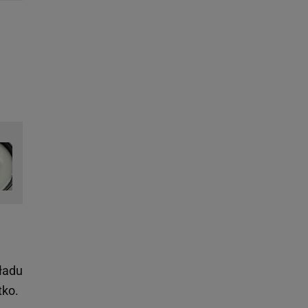
ładu
tko.