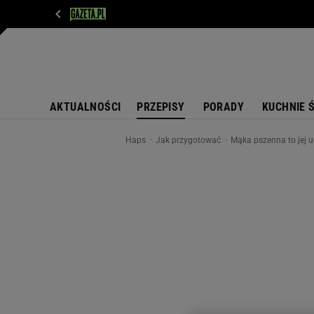
WIADOMOŚCI
NEXT
SPORT
PLOTEK
D
AKTUALNOŚCI
PRZEPISY
PORADY
KUCHNIE 
Haps
Jak przygotować
Mąka pszenna to jej 