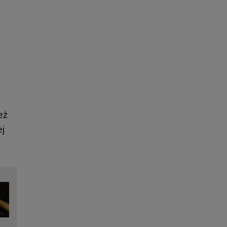
eż
ej