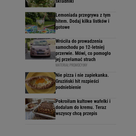
składniki
Lemoniada przegrywa z tym
hitem. Dodaj kilka listków i
gotowe
Wróciła do prowadzenia
samochodu po 12-letniej
przerwie. Mówi, co pomogło
jej przełamać strach
MATERIAŁ PROMOCYJNY
Nie pizza i nie zapiekanka.
Gruziński hit rozpieści
podniebienie
Pokroiłam kultowe wafelki i
dodałam do kremu. Teraz
wszyscy chcą przepis