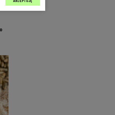
AKCEPTUJĘ
l sp. z o.o., jej
ić swoje preferencje
arzania danych poprzez
ych”. Zmiana ustawień
no
ach:
 celów identyfikacji.
omiar reklam i treści,