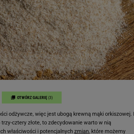
OTWÓRZ GALERIĘ
(3)
ci odżywcze, więc jest ubogą krewną mąki orkiszowej. 
o trzy-cztery złote, to zdecydowanie warto w nią
h właściwości i potencjalnych
zmian
, które możemy