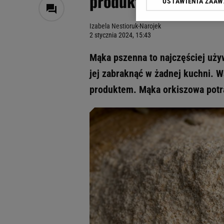
produktem, a zauważ
USTAWIENIA ZAA
Klikając „Akceptuję” wyra
Zaufanych Partnerów i A
Izabela Nestioruk-Narojek
dotyczące plików cookie,
2 stycznia 2024, 15:43
odnośnik „Ustawienia pr
plików cookie możliwa je
Mąka pszenna to najczęściej uży
My, nasi Zaufani Partne
jej zabraknąć w żadnej kuchni. W
Użycie dokładnych danych
produktem. Mąka orkiszowa potra
Przechowywanie informacji
badnie odbiorców i uleps