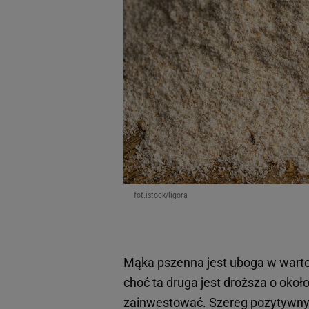
fot.istock/ligora
Mąka pszenna jest uboga w wartoś
choć ta druga jest droższa o okoł
zainwestować. Szereg pozytywnyc