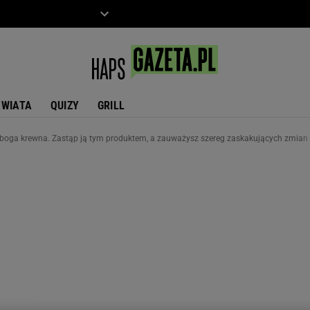
ZIECKO
MOTO
ŚWIATA
QUIZY
GRILL
uboga krewna. Zastąp ją tym produktem, a zauważysz szereg zaskakujących zmian