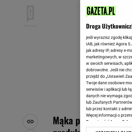
Droga Użytkownicz
jeśli wyrazisz zgodę klika
IAB, jak również Agora S
jak adresy IP, adresy e-m
marketingowych, w szcze
w swoich serwisach, aplik
dobrowolne. Jeśli nie ch
przejdź do „Ustawień Z
Twoje dane osobowe mogą
serwisów i aplikacji lub
danych nie wymaga zgody 
lub Zaufanych Partnerów
lub przez kontakt z admi
Więcej informacji o prz
Mąka pszenna to jej
Prywatności Agora S.A.