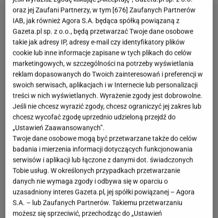
oraz jej Zaufani Partnerzy, w tym [
676
] Zaufanych Partnerów
IAB, jak również Agora S.A. będąca spółką powiązaną z
Gazeta.pl sp. z o.o., będą przetwarzać Twoje dane osobowe
takie jak adresy IP, adresy e-mail czy identyfikatory plików
cookie lub inne informacje zapisane w tych plikach do celów
marketingowych, w szczególności na potrzeby wyświetlania
reklam dopasowanych do Twoich zainteresowań i preferencji w
swoich serwisach, aplikacjach i w Internecie lub personalizacji
treści w nich wyświetlanych. Wyrażenie zgody jest dobrowolne.
Jeśli nie chcesz wyrazić zgody, chcesz ograniczyć jej zakres lub
chcesz wycofać zgodę uprzednio udzieloną przejdź do
„Ustawień Zaawansowanych”.
Twoje dane osobowe mogą być przetwarzane także do celów
badania i mierzenia informacji dotyczących funkcjonowania
serwisów i aplikacji lub łączone z danymi dot. świadczonych
Tobie usług. W określonych przypadkach przetwarzanie
danych nie wymaga zgody i odbywa się w oparciu o
uzasadniony interes Gazeta.pl, jej spółki powiązanej – Agora
S.A. – lub Zaufanych Partnerów. Takiemu przetwarzaniu
możesz się sprzeciwić, przechodząc do „Ustawień