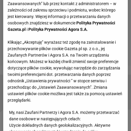
Zaawansowanych” lub przez kontakt z administratorem – w
zależności od zakresu sprzeciwu i podmiotu, wobec którego
jest kierowany. Więcej informacji o przetwarzaniu danych
osobowych znajdziesz w dokumencie
Polityka Prywatności
Gazeta.pl
i
Polityka Prywatności Agora S.A.
Klikając „Akceptuję” wyrażasz też zgodę na zainstalowanie i
przechowywanie plików cookie Gazeta.pl sp. z o.o., jej
Zaufanych Partnerów i Agora S.A. na Twoim urządzeniu
końcowym. Możesz w każdej chwili zmienić swoje preferencje
dotyczące plików cookie, wywołując narzędzie do zarządzania
twoimi preferencjami dot. przetwarzania danych poprzez
odnośnik „Ustawienia prywatności ” w stopce serwisu i
Ile kalorii ma pączek? Przyglądamy się słodkim
przechodząc do „Ustawień Zaawansowanych”. Zmiana
pączkom i okrutnym kaloriom
ustawień plików cookie możliwa jest także za pomocą ustawień
przeglądarki.
My, nasi Zaufani Partnerzy i Agora S.A. możemy przetwarzać
dane osobowe w następujących celach:
Którego jest tłusty czwartek i jaka jest historia tego
Użycie dokładnych danych geolokalizacyjnych. Aktywne