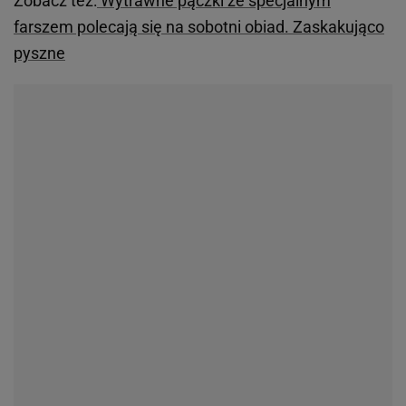
Zobacz też:
Wytrawne pączki ze specjalnym
farszem polecają się na sobotni obiad. Zaskakująco
pyszne