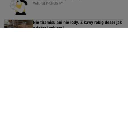
MATERIAŁ PROMOCYJNY
Nie tiramisu ani nie lody. Z kawy robię deser jak
z dobrej cukierni
Wlewam masę i przykrywam. Po 30 minutach
mam cytrynowy obłoczek