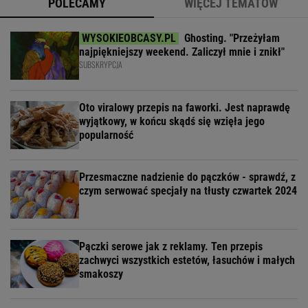
POLECAMY
WIĘCEJ TEMATÓW
Ghosting. "Przeżyłam
najpiękniejszy weekend. Zaliczył mnie i znikł"
SUBSKRYPCJA
Oto viralowy przepis na faworki. Jest naprawdę
wyjątkowy, w końcu skądś się wzięła jego
popularność
Przesmaczne nadzienie do pączków - sprawdź, z
czym serwować specjały na tłusty czwartek 2024
Pączki serowe jak z reklamy. Ten przepis
zachwyci wszystkich estetów, łasuchów i małych
smakoszy