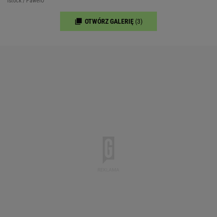
istock / PawelO
OTWÓRZ GALERIĘ
(3)