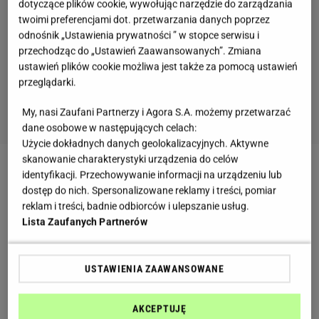
dotyczące plików cookie, wywołując narzędzie do zarządzania
twoimi preferencjami dot. przetwarzania danych poprzez
odnośnik „Ustawienia prywatności ” w stopce serwisu i
przechodząc do „Ustawień Zaawansowanych”. Zmiana
ustawień plików cookie możliwa jest także za pomocą ustawień
przeglądarki.
My, nasi Zaufani Partnerzy i Agora S.A. możemy przetwarzać
dane osobowe w następujących celach:
Użycie dokładnych danych geolokalizacyjnych. Aktywne
skanowanie charakterystyki urządzenia do celów
Zobacz wideo
identyfikacji. Przechowywanie informacji na urządzeniu lub
dostęp do nich. Spersonalizowane reklamy i treści, pomiar
reklam i treści, badnie odbiorców i ulepszanie usług.
Błyskawiczna babka na Wielkanoc
Lista Zaufanych Partnerów
Składniki:
USTAWIENIA ZAAWANSOWANE
4 jajka,
AKCEPTUJĘ