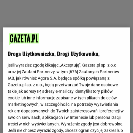
Droga Użytkowniczko, Drogi Użytkowniku,
Babka na Wielkanoc to wcale nie taka trudna rzecz
do zrobienia, mogę powiedzieć, że naprawdę łatwa.
jeśli wyrazisz zgodę klikając „Akceptuję”, Gazeta.pl sp. z o.o.
Ten przepis na babkę wielkanocną jest nie tylko
oraz jej Zaufani Partnerzy, w tym [
676
] Zaufanych Partnerów
IAB, jak również Agora S.A. będąca spółką powiązaną z
bardzo łatwy, lecz także szybki niczym torpeda.
Gazeta.pl sp. z o.o., będą przetwarzać Twoje dane osobowe
Wystarczy po prostu zmiksować składniki w
takie jak adresy IP, adresy e-mail czy identyfikatory plików
odpowiedniej kolejności i upiec. Taka babka
cookie lub inne informacje zapisane w tych plikach do celów
marketingowych, w szczególności na potrzeby wyświetlania
wielkanocna jest długo wilgotna i nie kruszy się przy
reklam dopasowanych do Twoich zainteresowań i preferencji w
krojeniu. Jednym słowem - mniam!
swoich serwisach, aplikacjach i w Internecie lub personalizacji
treści w nich wyświetlanych. Wyrażenie zgody jest dobrowolne.
Jeśli nie chcesz wyrazić zgody, chcesz ograniczyć jej zakres lub