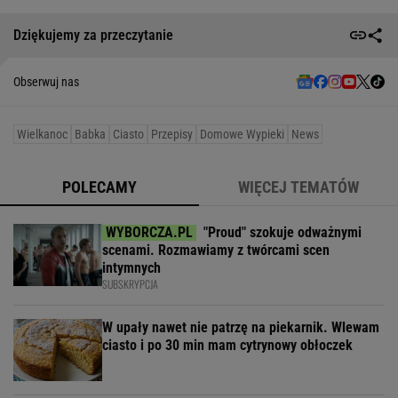
Dziękujemy za przeczytanie
Obserwuj nas
Wielkanoc
Babka
Ciasto
Przepisy
Domowe Wypieki
News
POLECAMY
WIĘCEJ TEMATÓW
"Proud" szokuje odważnymi
scenami. Rozmawiamy z twórcami scen
intymnych
SUBSKRYPCJA
W upały nawet nie patrzę na piekarnik. Wlewam
ciasto i po 30 min mam cytrynowy obłoczek