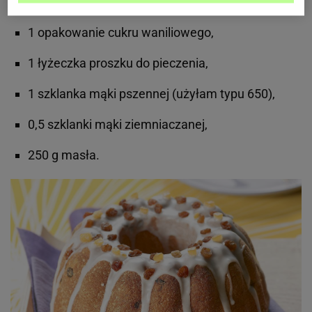
1 szklanka cukru,
1 opakowanie cukru waniliowego,
1 łyżeczka proszku do pieczenia,
1 szklanka mąki pszennej (użyłam typu 650),
0,5 szklanki mąki ziemniaczanej,
250 g masła.