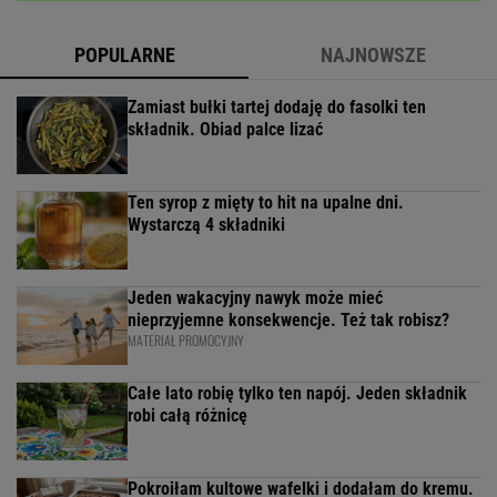
POPULARNE
NAJNOWSZE
Zamiast bułki tartej dodaję do fasolki ten
składnik. Obiad palce lizać
Ten syrop z mięty to hit na upalne dni.
Wystarczą 4 składniki
Jeden wakacyjny nawyk może mieć
nieprzyjemne konsekwencje. Też tak robisz?
MATERIAŁ PROMOCYJNY
Całe lato robię tylko ten napój. Jeden składnik
robi całą różnicę
Pokroiłam kultowe wafelki i dodałam do kremu.