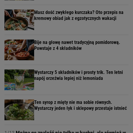
Masz dość zwykłego kurczaka? Oto przepis na
kremowy obiad jak z egzotycznych wakacji
Bije na głowę nawet tradycyjną pomidorową.
Powstaje z 4 składników
Wystarczy 5 składników i prosty trik. Ten letni
napój orzeźwia lepiej niż lemoniada
Ten syrop z mięty nie ma sobie równych.
Wystarczy jeden łyk i sklepowy przestaje istnieć
1/13
Można go znaleźć nie tylko w kuchni, ale również w