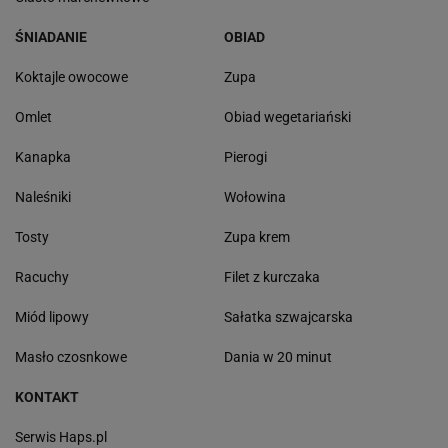
ŚNIADANIE
OBIAD
Koktajle owocowe
Zupa
Omlet
Obiad wegetariański
Kanapka
Pierogi
Naleśniki
Wołowina
Tosty
Zupa krem
Racuchy
Filet z kurczaka
Miód lipowy
Sałatka szwajcarska
Masło czosnkowe
Dania w 20 minut
KONTAKT
Serwis Haps.pl