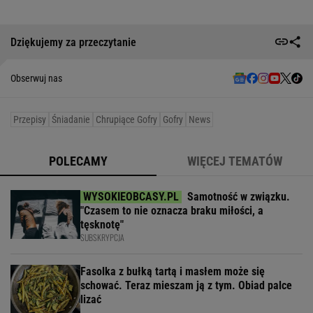
Dziękujemy za przeczytanie
Obserwuj nas
Przepisy
Śniadanie
Chrupiące Gofry
Gofry
News
POLECAMY
WIĘCEJ TEMATÓW
Samotność w związku.
"Czasem to nie oznacza braku miłości, a
tęsknotę"
SUBSKRYPCJA
Fasolka z bułką tartą i masłem może się
schować. Teraz mieszam ją z tym. Obiad palce
lizać