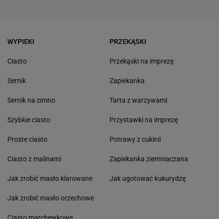
WYPIEKI
PRZEKĄSKI
Ciasto
Przekąski na imprezę
Sernik
Zapiekanka
Sernik na zimno
Tarta z warzywami
Szybkie ciasto
Przystawki na imprezę
Proste ciasto
Potrawy z cukinii
Ciasto z malinami
Zapiekanka ziemniaczana
Jak zrobić masło klarowane
Jak ugotować kukurydzę
Jak zrobić masło orzechowe
Ciasto marchewkowe