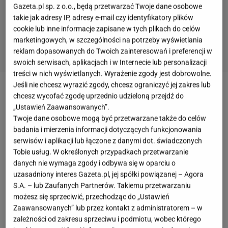
Gazeta.pl sp. z o.o., będą przetwarzać Twoje dane osobowe
takie jak adresy IP, adresy e-mail czy identyfikatory plików
cookie lub inne informacje zapisane w tych plikach do celów
marketingowych, w szczególności na potrzeby wyświetlania
reklam dopasowanych do Twoich zainteresowań i preferencji w
swoich serwisach, aplikacjach i w Internecie lub personalizacji
treści w nich wyświetlanych. Wyrażenie zgody jest dobrowolne.
Jeśli nie chcesz wyrazić zgody, chcesz ograniczyć jej zakres lub
Gofry to chyba najlepszy comfort food świata i wielu
chcesz wycofać zgodę uprzednio udzieloną przejdź do
„Ustawień Zaawansowanych”.
z nas sięga po ten przysmak, kiedy chce sobie
Twoje dane osobowe mogą być przetwarzane także do celów
poprawić humor lub powrócić do czasów
badania i mierzenia informacji dotyczących funkcjonowania
dzieciństwa. Przepis na
gofry
jest banalny, ale
serwisów i aplikacji lub łączone z danymi dot. świadczonych
Tobie usług. W określonych przypadkach przetwarzanie
najważniejsza jest dobra gofrownica. Jeśli taką
danych nie wymaga zgody i odbywa się w oparciu o
masz, z pewnością przygotujesz najlepsze śniadanie
uzasadniony interes Gazeta.pl, jej spółki powiązanej – Agora
lub słodki podwieczorek dla całej rodziny. Jeśli
S.A. – lub Zaufanych Partnerów. Takiemu przetwarzaniu
możesz się sprzeciwić, przechodząc do „Ustawień
jednak do
ciasta
dodasz banany, uzyskasz smak, za
Zaawansowanych” lub przez kontakt z administratorem – w
który wszyscy będą cię nosić na rękach -
zależności od zakresu sprzeciwu i podmiotu, wobec którego
gwarantuję.