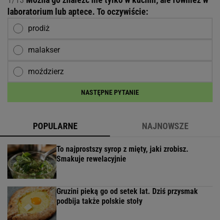
laboratorium lub aptece. To oczywiście:
prodiż
malakser
moździerz
NASTĘPNE PYTANIE
POPULARNE
NAJNOWSZE
To najprostszy syrop z mięty, jaki zrobisz.
Smakuje rewelacyjnie
Gruzini pieką go od setek lat. Dziś przysmak
podbija także polskie stoły