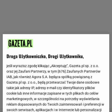
Jeśli zastanawiasz się, co możesz zrobić na
obiad
,
to już możesz przestać to robić. Znalazłam sposób
Droga Użytkowniczko, Drogi Użytkowniku,
na posiłek, który jest bardzo prosty w
jeśli wyrazisz zgodę klikając „Akceptuję”, Gazeta.pl sp. z o.o.
przygotowaniu, a do tego nie trzeba wydawać na
oraz jej Zaufani Partnerzy, w tym [
676
] Zaufanych Partnerów
niego majątku. Głównym składnikiem jest filet z
IAB, jak również Agora S.A. będąca spółką powiązaną z
kurczaka
, a także świeży por. Takie połączenie może
Gazeta.pl sp. z o.o., będą przetwarzać Twoje dane osobowe
takie jak adresy IP, adresy e-mail czy identyfikatory plików
nie być dla ciebie znane, ale uwierz mi, że nie ma nic
cookie lub inne informacje zapisane w tych plikach do celów
smaczniejszego.
marketingowych, w szczególności na potrzeby wyświetlania
reklam dopasowanych do Twoich zainteresowań i preferencji w
swoich serwisach, aplikacjach i w Internecie lub personalizacji