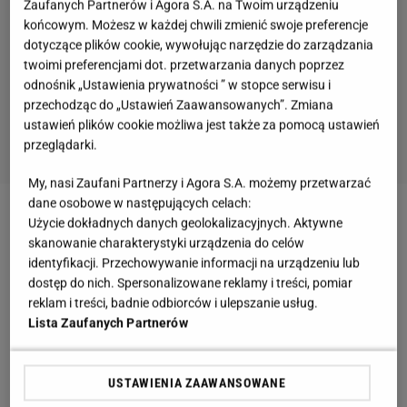
Zaufanych Partnerów i Agora S.A. na Twoim urządzeniu
końcowym. Możesz w każdej chwili zmienić swoje preferencje
dotyczące plików cookie, wywołując narzędzie do zarządzania
twoimi preferencjami dot. przetwarzania danych poprzez
odnośnik „Ustawienia prywatności ” w stopce serwisu i
przechodząc do „Ustawień Zaawansowanych”. Zmiana
ustawień plików cookie możliwa jest także za pomocą ustawień
przeglądarki.
My, nasi Zaufani Partnerzy i Agora S.A. możemy przetwarzać
dane osobowe w następujących celach:
Zobacz wideo
Butter chicken - klasyk kuchni
Użycie dokładnych danych geolokalizacyjnych. Aktywne
skanowanie charakterystyki urządzenia do celów
indyjskiej [PRZEPIS]
identyfikacji. Przechowywanie informacji na urządzeniu lub
dostęp do nich. Spersonalizowane reklamy i treści, pomiar
Pewnie zastanawiasz się, co w tym przepisie robi
reklam i treści, badnie odbiorców i ulepszanie usług.
Lista Zaufanych Partnerów
por. Jest on głównym składnikiem sosu, którym
polewa się soczystego i wysmażonego kurczaka.
Sos jest tak delikatny, że idealnie komponuje się z
USTAWIENIA ZAAWANSOWANE