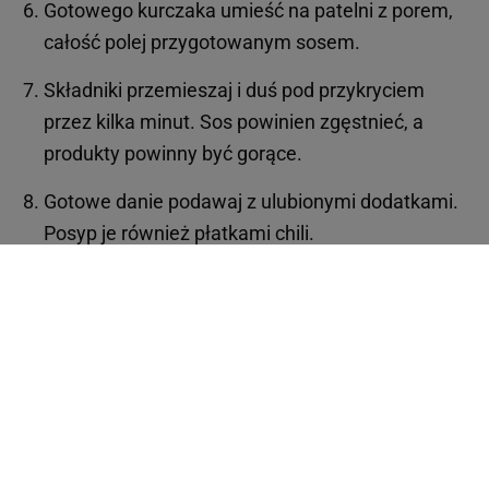
Gotowego kurczaka umieść na patelni z porem,
całość polej przygotowanym sosem.
Składniki przemieszaj i duś pod przykryciem
przez kilka minut. Sos powinien zgęstnieć, a
produkty powinny być gorące.
Gotowe danie podawaj z ulubionymi dodatkami.
Posyp je również płatkami chili.