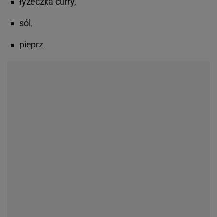
łyżeczka curry,
sól,
pieprz.