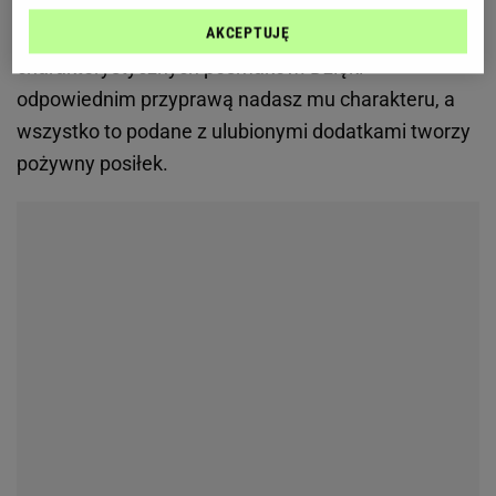
kruchością mięsa. Jednak od razu chcę zaznaczyć,
że jego delikatność nie sprawia, że zarazem nie ma
AKCEPTUJĘ
charakterystycznych posmaków. Dzięki
odpowiednim przyprawą nadasz mu charakteru, a
wszystko to podane z ulubionymi dodatkami tworzy
pożywny posiłek.