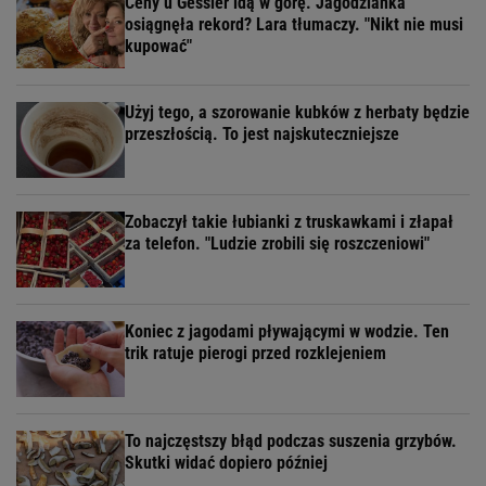
Ceny u Gessler idą w górę. Jagodzianka
osiągnęła rekord? Lara tłumaczy. "Nikt nie musi
kupować"
Użyj tego, a szorowanie kubków z herbaty będzie
przeszłością. To jest najskuteczniejsze
Zobaczył takie łubianki z truskawkami i złapał
za telefon. "Ludzie zrobili się roszczeniowi"
Koniec z jagodami pływającymi w wodzie. Ten
trik ratuje pierogi przed rozklejeniem
To najczęstszy błąd podczas suszenia grzybów.
Skutki widać dopiero później