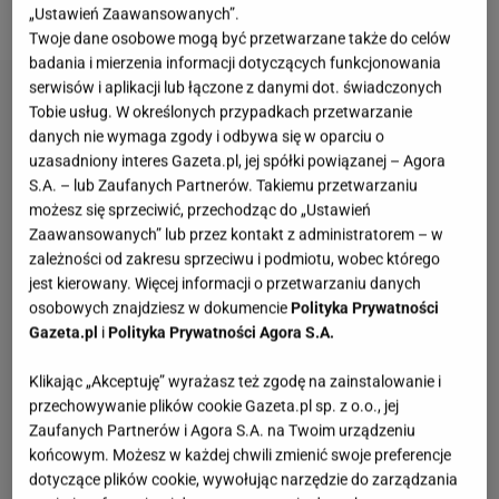
to proste danie w dosłownie kilka minut.
„Ustawień Zaawansowanych”.
Twoje dane osobowe mogą być przetwarzane także do celów
badania i mierzenia informacji dotyczących funkcjonowania
serwisów i aplikacji lub łączone z danymi dot. świadczonych
Tobie usług. W określonych przypadkach przetwarzanie
danych nie wymaga zgody i odbywa się w oparciu o
uzasadniony interes Gazeta.pl, jej spółki powiązanej – Agora
S.A. – lub Zaufanych Partnerów. Takiemu przetwarzaniu
możesz się sprzeciwić, przechodząc do „Ustawień
Zaawansowanych” lub przez kontakt z administratorem – w
zależności od zakresu sprzeciwu i podmiotu, wobec którego
jest kierowany. Więcej informacji o przetwarzaniu danych
osobowych znajdziesz w dokumencie
Polityka Prywatności
Gazeta.pl
i
Polityka Prywatności Agora S.A.
Klikając „Akceptuję” wyrażasz też zgodę na zainstalowanie i
przechowywanie plików cookie Gazeta.pl sp. z o.o., jej
Zaufanych Partnerów i Agora S.A. na Twoim urządzeniu
końcowym. Możesz w każdej chwili zmienić swoje preferencje
dotyczące plików cookie, wywołując narzędzie do zarządzania