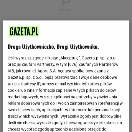
Droga Użytkowniczko, Drogi Użytkowniku,
jeśli wyrazisz zgodę klikając „Akceptuję”, Gazeta.pl sp. z o.o.
oraz jej Zaufani Partnerzy, w tym [
676
] Zaufanych Partnerów
IAB, jak również Agora S.A. będąca spółką powiązaną z
Gazeta.pl sp. z o.o., będą przetwarzać Twoje dane osobowe
Gdy pojawiają się świeże truskawki, a dni zaczynają
takie jak adresy IP, adresy e-mail czy identyfikatory plików
cookie lub inne informacje zapisane w tych plikach do celów
być słoneczne i ciepłe, na myśl przychodzi to
marketingowych, w szczególności na potrzeby wyświetlania
kultowe danie z dzieciństwa, którym zajadał się
reklam dopasowanych do Twoich zainteresowań i preferencji w
każdy szkrab. Z tym sosem podawano nie tylko
swoich serwisach, aplikacjach i w Internecie lub personalizacji
treści w nich wyświetlanych. Wyrażenie zgody jest dobrowolne.
makaron
, ale również pyzy, leniwe
kluski
czy kluski
Jeśli nie chcesz wyrazić zgody, chcesz ograniczyć jej zakres lub
na parze. Spraw swojemu dziecku frajdę i przygotuj
chcesz wycofać zgodę uprzednio udzieloną przejdź do