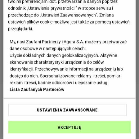
twoimi preferencjami dot. przetwarzania danych poprzez
odnośnik „Ustawienia prywatności ” w stopce serwisu i
przechodząc do „Ustawień Zaawansowanych”. Zmiana
ustawień plików cookie możliwa jest także za pomocą ustawień
przeglądarki.
My, nasi Zaufani Partnerzy i Agora S.A. możemy przetwarzać
dane osobowe w następujących celach:
Użycie dokładnych danych geolokalizacyjnych. Aktywne
skanowanie charakterystyki urządzenia do celów
identyfikacji. Przechowywanie informacji na urządzeniu lub
dostęp do nich. Spersonalizowane reklamy i treści, pomiar
reklam i treści, badnie odbiorców i ulepszanie usług.
Lista Zaufanych Partnerów
Zobacz wideo
"Co ci ludzie robią z makaronem!" -
dwa najbardziej szokujące dania polskiej kuchni
USTAWIENIA ZAAWANSOWANE
według cudzoziemców
AKCEPTUJĘ
Kluski z owocami to smak dzieciństwa