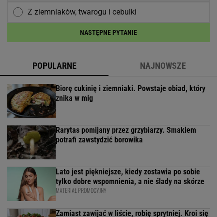
Z ziemniaków, twarogu i cebulki
NASTĘPNE PYTANIE
POPULARNE
NAJNOWSZE
Biorę cukinię i ziemniaki. Powstaje obiad, który
znika w mig
Rarytas pomijany przez grzybiarzy. Smakiem
potrafi zawstydzić borowika
Lato jest piękniejsze, kiedy zostawia po sobie
tylko dobre wspomnienia, a nie ślady na skórze
MATERIAŁ PROMOCYJNY
Zamiast zawijać w liście, robię sprytniej. Kroi się