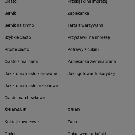
Ciasto
Przekąski na imprezę
Sernik
Zapiekanka
Sernik na zimno
Tarta z warzywami
Szybkie ciasto
Przystawki na imprezę
Proste ciasto
Potrawy z cukinii
Ciasto z malinami
Zapiekanka ziemniaczana
Jak zrobić masło klarowane
Jak ugotować kukurydzę
Jak zrobić masło orzechowe
Ciasto marchewkowe
ŚNIADANIE
OBIAD
Koktajle owocowe
Zupa
Omlet
Obiad wegetariański