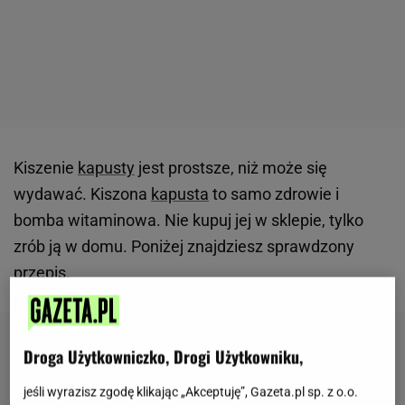
Kiszenie
kapusty
jest prostsze, niż może się
wydawać. Kiszona
kapusta
to samo zdrowie i
bomba witaminowa. Nie kupuj jej w sklepie, tylko
zrób ją w domu. Poniżej znajdziesz sprawdzony
przepis
.
Droga Użytkowniczko, Drogi Użytkowniku,
jeśli wyrazisz zgodę klikając „Akceptuję”, Gazeta.pl sp. z o.o.