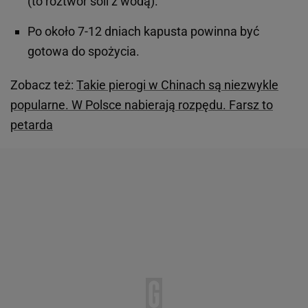
(to roztwór soli z wodą).
Po około 7-12 dniach kapusta powinna być
gotowa do spożycia.
Zobacz też:
Takie pierogi w Chinach są niezwykle
popularne. W Polsce nabierają rozpędu. Farsz to
petarda