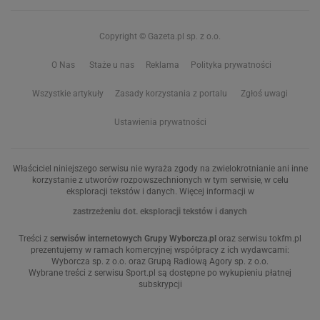
Copyright © Gazeta.pl sp. z o.o.
O Nas
Staże u nas
Reklama
Polityka prywatności
Wszystkie artykuły
Zasady korzystania z portalu
Zgłoś uwagi
Ustawienia prywatności
Właściciel niniejszego serwisu nie wyraża zgody na zwielokrotnianie ani inne
korzystanie z utworów rozpowszechnionych w tym serwisie, w celu
eksploracji tekstów i danych. Więcej informacji w
zastrzeżeniu dot. eksploracji tekstów i danych
Treści z
serwisów internetowych Grupy Wyborcza.pl
oraz serwisu tokfm.pl
prezentujemy w ramach komercyjnej współpracy z ich wydawcami:
Wyborcza sp. z o.o. oraz Grupą Radiową Agory sp. z o.o.
Wybrane treści z serwisu Sport.pl są dostępne po wykupieniu płatnej
subskrypcji