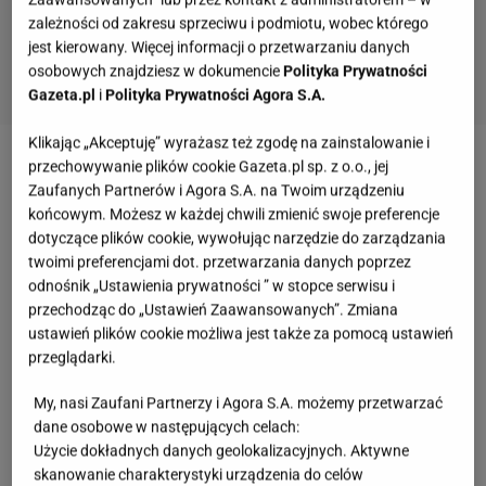
zależności od zakresu sprzeciwu i podmiotu, wobec którego
jest kierowany. Więcej informacji o przetwarzaniu danych
osobowych znajdziesz w dokumencie
Polityka Prywatności
Gazeta.pl
i
Polityka Prywatności Agora S.A.
Klikając „Akceptuję” wyrażasz też zgodę na zainstalowanie i
przechowywanie plików cookie Gazeta.pl sp. z o.o., jej
Zobacz wideo
Przepis na kapustę małosolną
Zaufanych Partnerów i Agora S.A. na Twoim urządzeniu
końcowym. Możesz w każdej chwili zmienić swoje preferencje
Kiszenie kapusty w beczce lub słoikach. Ile soli
dotyczące plików cookie, wywołując narzędzie do zarządzania
twoimi preferencjami dot. przetwarzania danych poprzez
trzeba dodać?
odnośnik „Ustawienia prywatności ” w stopce serwisu i
przechodząc do „Ustawień Zaawansowanych”. Zmiana
Jednym z ważniejszych aspektów kiszenia
kapusty
ustawień plików cookie możliwa jest także za pomocą ustawień
jest właściwa ilość soli.
Przyjmuje się, że na 1 kg
przeglądarki.
kapusty, przypada 1 łyżka soli (15 - 25 g)
. Zatem do
My, nasi Zaufani Partnerzy i Agora S.A. możemy przetwarzać
100 kg kapusty dodajemy 100 łyżek soli. Co na
dane osobowe w następujących celach:
Użycie dokładnych danych geolokalizacyjnych. Aktywne
pewno dodajemy do kiszonej kapusty? Właśnie sól i
skanowanie charakterystyki urządzenia do celów
sok z ogórków, a inne dodatki są kwestią gustu.