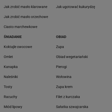
Jak zrobić masło klarowane
Jak ugotować kukurydzę
Jak zrobić masło orzechowe
Ciasto marchewkowe
ŚNIADANIE
OBIAD
Koktajle owocowe
Zupa
Omlet
Obiad wegetariański
Kanapka
Pierogi
Naleśniki
Wołowina
Tosty
Zupa krem
Racuchy
Filet z kurczaka
Miód lipowy
Sałatka szwajcarska