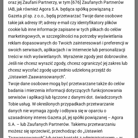
oraz jej Zaufani Partnerzy, w tym [
676
] Zaufanych Partnerów
IAB, jak również Agora S.A. będąca spółką powiązaną z
Gazeta.pl sp. z o.o., będą przetwarzać Twoje dane osobowe
takie jak adresy IP, adresy e-mail czy identyfikatory plików
cookie lub inne informacje zapisane w tych plikach do celów
marketingowych, w szczególności na potrzeby wyświetlania
reklam dopasowanych do Twoich zainteresowań i preferencji w
swoich serwisach, aplikacjach i w Internecie lub personalizacji
treści w nich wyświetlanych. Wyrażenie zgody jest dobrowolne.
Jeśli nie chcesz wyrazić zgody, chcesz ograniczyć jej zakres lub
chcesz wycofać zgodę uprzednio udzieloną przejdź do
„Ustawień Zaawansowanych”.
Twoje dane osobowe mogą być przetwarzane także do celów
badania i mierzenia informacji dotyczących funkcjonowania
serwisów i aplikacji lub łączone z danymi dot. świadczonych
Tobie usług. W określonych przypadkach przetwarzanie
danych nie wymaga zgody i odbywa się w oparciu o
uzasadniony interes Gazeta.pl, jej spółki powiązanej – Agora
S.A. – lub Zaufanych Partnerów. Takiemu przetwarzaniu
możesz się sprzeciwić, przechodząc do „Ustawień
Zaawansowanych” lub przez kontakt z administratorem – w