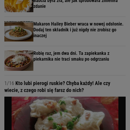
Babcia była zła, ale jak spróbowała zmieniła
zdanie
Makaron Hailey Bieber wraca w nowej odsłonie.
Dodaj ten składnik i już nigdy nie zrobisz go
inaczej
Robię raz, jem dwa dni. Ta zapiekanka z
piekarnika nie traci smaku po odgrzaniu
1/16
Kto lubi pierogi ruskie? Chyba każdy! Ale czy
wiecie, z czego robi się farsz do nich?