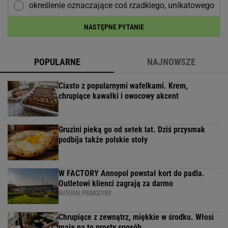
określenie oznaczające coś rzadkiego, unikatowego
NASTĘPNE PYTANIE
POPULARNE
NAJNOWSZE
Ciasto z popularnymi wafelkami. Krem,
chrupiące kawałki i owocowy akcent
Gruzini pieką go od setek lat. Dziś przysmak
podbija także polskie stoły
W FACTORY Annopol powstał kort do padla.
Outletowi klienci zagrają za darmo
MATERIAŁ PROMOCYJNY
Chrupiące z zewnątrz, miękkie w środku. Włosi
mają na to prosty sposób