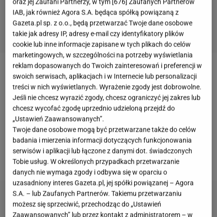
oraz jej Zaufani Partnerzy, w tym [
676
] Zaufanych Partnerów
IAB, jak również Agora S.A. będąca spółką powiązaną z
Gazeta.pl sp. z o.o., będą przetwarzać Twoje dane osobowe
takie jak adresy IP, adresy e-mail czy identyfikatory plików
cookie lub inne informacje zapisane w tych plikach do celów
marketingowych, w szczególności na potrzeby wyświetlania
reklam dopasowanych do Twoich zainteresowań i preferencji w
Najlepsze śliwki na zimę to oczywiście powidła. Są
swoich serwisach, aplikacjach i w Internecie lub personalizacji
treści w nich wyświetlanych. Wyrażenie zgody jest dobrowolne.
idealne do
ciast
, do deserów i innych pyszności.
Jeśli nie chcesz wyrazić zgody, chcesz ograniczyć jej zakres lub
Według mnie
naleśniki
bez powideł są niepełne,
chcesz wycofać zgodę uprzednio udzieloną przejdź do
choć chyba najbardziej lubię wyjadać to smarowidło
„Ustawień Zaawansowanych”.
Twoje dane osobowe mogą być przetwarzane także do celów
prosto ze słoika lub garnka. Podzielę się z wami
badania i mierzenia informacji dotyczących funkcjonowania
przepisem
, który ma wiele lat. Nauczyłam się go od
serwisów i aplikacji lub łączone z danymi dot. świadczonych
babci.
Tobie usług. W określonych przypadkach przetwarzanie
danych nie wymaga zgody i odbywa się w oparciu o
uzasadniony interes Gazeta.pl, jej spółki powiązanej – Agora
S.A. – lub Zaufanych Partnerów. Takiemu przetwarzaniu
możesz się sprzeciwić, przechodząc do „Ustawień
Zaawansowanych” lub przez kontakt z administratorem – w