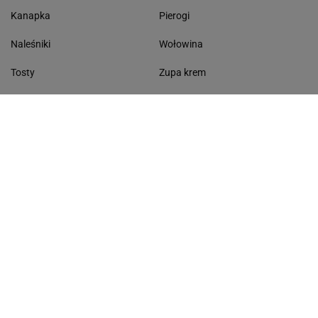
Kanapka
Pierogi
Naleśniki
Wołowina
Tosty
Zupa krem
Racuchy
Filet z kurczaka
Miód lipowy
Sałatka szwajcarska
Masło czosnkowe
Dania w 20 minut
KONTAKT
Serwis Haps.pl
ul. Czerska 8/10 00-732 Warszawa
Napisz do nas
Facebook