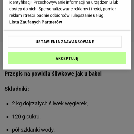
identyfikacji. Przechowywanie informacji na urządzeniu lub
dostęp do nich. Spersonalizowane reklamy i treści, pomiar
reklam i treści, badnie odbiorców i ulepszanie usług.
Lista Zaufanych Partnerów
USTAWIENIA ZAAWANSOWANE
Zobacz wideo
Najlepsze triki. zobacz nasze wideo
AKCEPTUJĘ
Przepis na powidła śliwkowe jak u babci
Składniki:
2 kg dojrzałych śliwek węgierek,
120 g cukru,
pół szklanki wody,