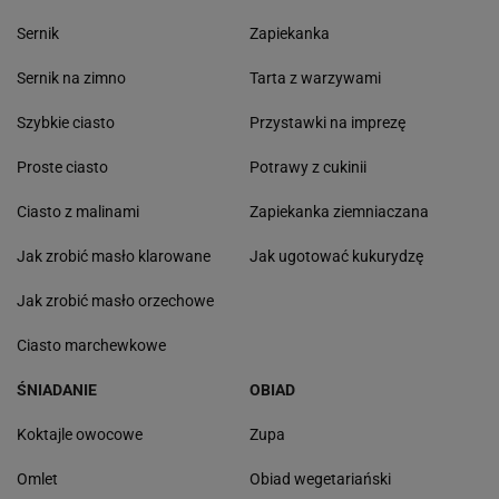
Sernik
Zapiekanka
Sernik na zimno
Tarta z warzywami
Szybkie ciasto
Przystawki na imprezę
Proste ciasto
Potrawy z cukinii
Ciasto z malinami
Zapiekanka ziemniaczana
Jak zrobić masło klarowane
Jak ugotować kukurydzę
Jak zrobić masło orzechowe
Ciasto marchewkowe
ŚNIADANIE
OBIAD
Koktajle owocowe
Zupa
Omlet
Obiad wegetariański