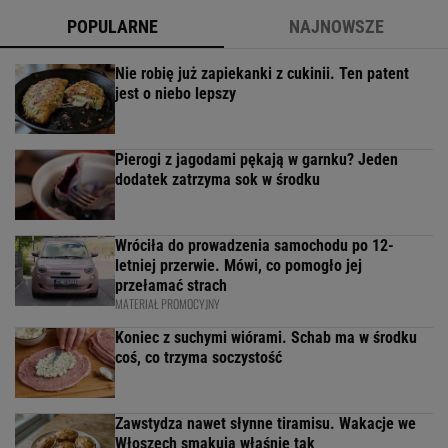
POPULARNE
NAJNOWSZE
Nie robię już zapiekanki z cukinii. Ten patent
jest o niebo lepszy
Pierogi z jagodami pękają w garnku? Jeden
dodatek zatrzyma sok w środku
Wróciła do prowadzenia samochodu po 12-
letniej przerwie. Mówi, co pomogło jej
przełamać strach
MATERIAŁ PROMOCYJNY
Koniec z suchymi wiórami. Schab ma w środku
coś, co trzyma soczystość
Zawstydza nawet słynne tiramisu. Wakacje we
Włoszech smakują właśnie tak