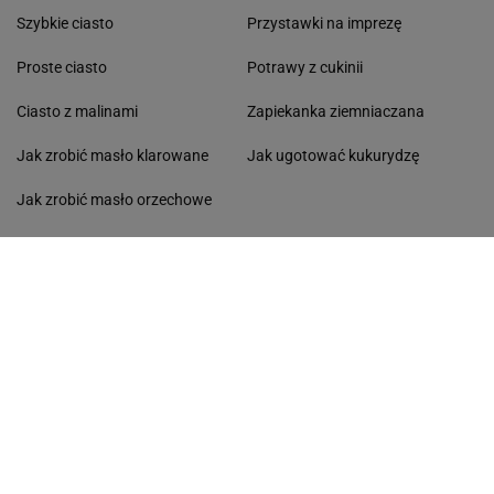
Szybkie ciasto
Przystawki na imprezę
Proste ciasto
Potrawy z cukinii
Ciasto z malinami
Zapiekanka ziemniaczana
Jak zrobić masło klarowane
Jak ugotować kukurydzę
Jak zrobić masło orzechowe
Ciasto marchewkowe
ŚNIADANIE
OBIAD
Koktajle owocowe
Zupa
Omlet
Obiad wegetariański
Kanapka
Pierogi
Naleśniki
Wołowina