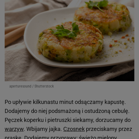
aperturesound / Shutterstock
Po upływie kilkunastu minut odsączamy kapustę.
Dodajemy do niej podsmażoną i ostudzoną cebulę.
Pęczek koperku i pietruszki siekamy, dorzucamy do
warzyw
. Wbijamy jajka.
Czosnek
przeciskamy przez
praskę. Dodajemy przyprawy: świeżo mielony