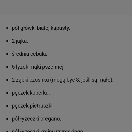
pół główki białej kapusty,
2 jajka,
średnia cebula,
5 łyżek mąki pszennej,
2 ząbki czosnku (mogą być 3, jeśli są małe),
pęczek koperku,
pęczek pietruszki,
pół łyżeczki oregano,
pół łyżeczki kminu rzymskiego,