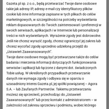
zdecydować, co wybrać, bo albo nic nas do końca
Gazeta.pl sp. z o.o., będą przetwarzać Twoje dane osobowe
takie jak adresy IP, adresy e-mail czy identyfikatory plików
nie przekonuje, albo podoba nam się kilka dań.
cookie lub inne informacje zapisane w tych plikach do celów
marketingowych, w szczególności na potrzeby wyświetlania
reklam dopasowanych do Twoich zainteresowań i preferencji w
swoich serwisach, aplikacjach i w Internecie lub personalizacji
treści w nich wyświetlanych. Wyrażenie zgody jest dobrowolne.
Jeśli nie chcesz wyrazić zgody, chcesz ograniczyć jej zakres lub
chcesz wycofać zgodę uprzednio udzieloną przejdź do
„Ustawień Zaawansowanych”.
Twoje dane osobowe mogą być przetwarzane także do celów
badania i mierzenia informacji dotyczących funkcjonowania
serwisów i aplikacji lub łączone z danymi dot. świadczonych
Tobie usług. W określonych przypadkach przetwarzanie
danych nie wymaga zgody i odbywa się w oparciu o
uzasadniony interes Gazeta.pl, jej spółki powiązanej – Agora
S.A. – lub Zaufanych Partnerów. Takiemu przetwarzaniu
możesz się sprzeciwić, przechodząc do „Ustawień
Zaawansowanych” lub przez kontakt z administratorem – w
zależności od zakresu sprzeciwu i podmiotu, wobec którego