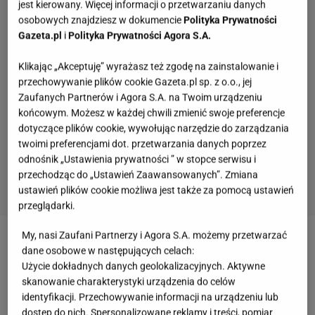
jest kierowany. Więcej informacji o przetwarzaniu danych
osobowych znajdziesz w dokumencie
Polityka Prywatności
Gazeta.pl
i
Polityka Prywatności Agora S.A.
Klikając „Akceptuję” wyrażasz też zgodę na zainstalowanie i
przechowywanie plików cookie Gazeta.pl sp. z o.o., jej
Zaufanych Partnerów i Agora S.A. na Twoim urządzeniu
końcowym. Możesz w każdej chwili zmienić swoje preferencje
dotyczące plików cookie, wywołując narzędzie do zarządzania
twoimi preferencjami dot. przetwarzania danych poprzez
odnośnik „Ustawienia prywatności ” w stopce serwisu i
przechodząc do „Ustawień Zaawansowanych”. Zmiana
ustawień plików cookie możliwa jest także za pomocą ustawień
przeglądarki.
My, nasi Zaufani Partnerzy i Agora S.A. możemy przetwarzać
Mam jednak nadzieję, że przepis na te
kotlety
z
dane osobowe w następujących celach:
kapusty przynajmniej część osób zainteresuje na
Użycie dokładnych danych geolokalizacyjnych. Aktywne
skanowanie charakterystyki urządzenia do celów
tyle, że zechcą go przetestować. Trafiłam na niego,
identyfikacji. Przechowywanie informacji na urządzeniu lub
gdy szukałam czegoś do zrobienia na obiad. Nie
dostęp do nich. Spersonalizowane reklamy i treści, pomiar