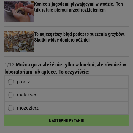
Koniec z jagodami pływającymi w wodzie. Ten
trik ratuje pierogi przed rozklejeniem
To najczęstszy błąd podczas suszenia grzybów.
Skutki widać dopiero później
1/13
Można go znaleźć nie tylko w kuchni, ale również w
laboratorium lub aptece. To oczywiście:
prodiż
malakser
moździerz
NASTĘPNE PYTANIE