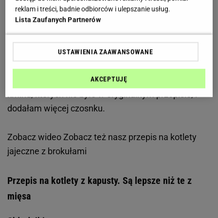
miałam ochoty na mięso, więc zaczęłam
reklam i treści, badnie odbiorców i ulepszanie usług.
Lista Zaufanych Partnerów
przeczesywać
przepisy wegetariańskie
i
zatrzymałam się właśnie przy tych kotletach.
Wystarczy bowiem wymieszać kilka składników,
USTAWIENIA ZAAWANSOWANE
usmażyć i obiad gotowy. Przyprawy można zmieniać
według własnych upodobań, ja np. użyłam oregano i
AKCEPTUJĘ
kminu, których nie było w oryginalnym przepisie, i
dodałam więcej czosnku.
Zobacz wideo
Zobacz też nasz przepis na kotlety
jajeczne z brokułami
Przepis na kotlety z kapusty. Są lepsze niż te z
mięsa