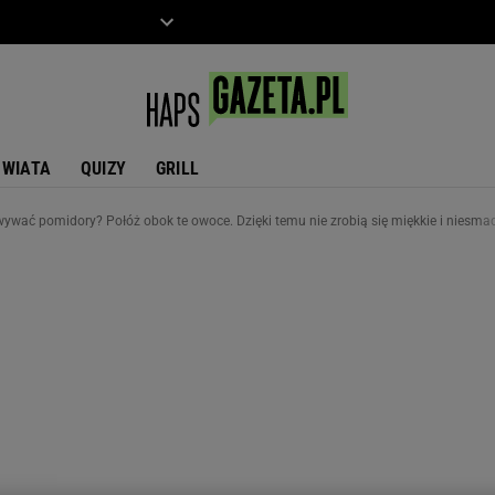
ZIECKO
MOTO
ŚWIATA
QUIZY
GRILL
wywać pomidory? Połóż obok te owoce. Dzięki temu nie zrobią się miękkie i niesma