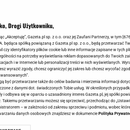
ko, Drogi Użytkowniku,
jąc „Akceptuję”, Gazeta.pl sp. z o.o. oraz jej Zaufani Partnerzy, w tym [
67
.A. będąca spółką powiązaną z Gazeta.pl sp. z o.o., będą przetwarzać T
ail czy identyfikatory plików cookie lub inne informacje zapisane w tych p
gólności na potrzeby wyświetlania reklam dopasowanych do Twoich zain
acjach i w Internecie lub personalizacji treści w nich wyświetlanych. Wyr
cesz wyrazić zgody, chcesz ograniczyć jej zakres lub chcesz wycofać zgo
aawansowanych”.
 być przetwarzane także do celów badania i mierzenia informacji dot
 łączone z danymi dot. świadczonych Tobie usług. W określonych przypad
i odbywa się w oparciu o uzasadniony interes Gazeta.pl, jej spółki powi
. Takiemu przetwarzaniu możesz się sprzeciwić, przechodząc do „Ust
nistratorem – w zależności od zakresu sprzeciwu i podmiotu, wobec które
etwarzaniu danych osobowych znajdziesz w dokumencie
Polityka Prywatn
 wkładała pomidorów do lodówki.