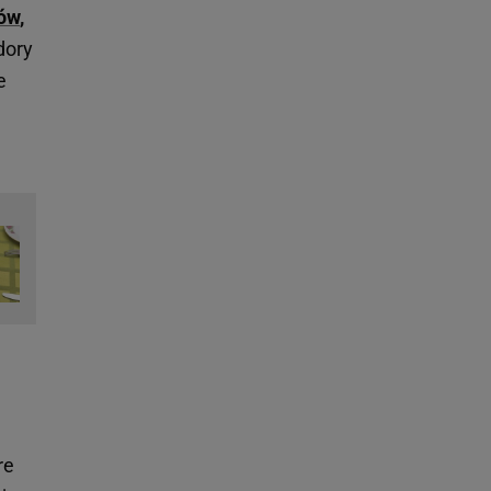
ów
,
dory
e
re