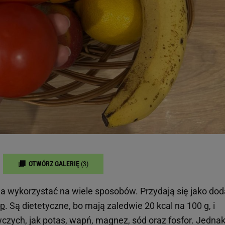
OTWÓRZ GALERIĘ
(3)
na wykorzystać na wiele sposobów. Przydają się jako dod
up
. Są dietetyczne, bo mają zaledwie 20 kcal na 100 g, i
czych, jak potas, wapń, magnez, sód oraz fosfor. Jedna