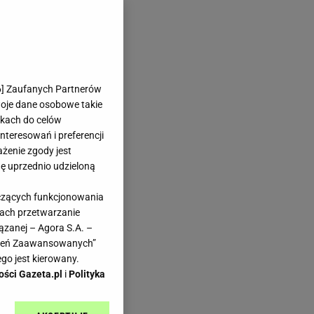
6
] Zaufanych Partnerów
woje dane osobowe takie
likach do celów
teresowań i preferencji
ażenie zgody jest
dę uprzednio udzieloną
yczących funkcjonowania
kach przetwarzanie
ązanej – Agora S.A. –
awień Zaawansowanych”
go jest kierowany.
ości Gazeta.pl
i
Polityka