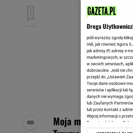
Droga Użytkownicz
jeśli wyrazisz zgodę klika
IAB, jak również Agora S
jak adresy IP, adresy e-m
marketingowych, w szcze
w swoich serwisach, aplik
dobrowolne. Jeśli nie ch
przejdź do „Ustawień Z
Twoje dane osobowe mogą
serwisów i aplikacji lub
danych nie wymaga zgody 
lub Zaufanych Partnerów
lub przez kontakt z admi
Więcej informacji o prz
Moja mama nigdy nie
Prywatności Agora S.A.