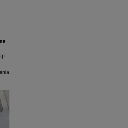
zne
ą i
ienia