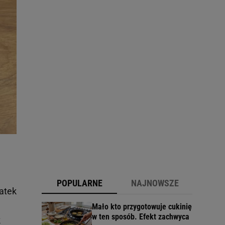
POPULARNE
NAJNOWSZE
atek
Mało kto przygotowuje cukinię
w ten sposób. Efekt zachwyca
k