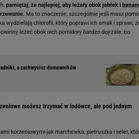
ch,
pamiętaj, że najlepiej, aby leżały obok jabłek i
banan
jrzewanie.
Ma to znaczenie, szczególnie jeśli masz pomi
łka wydzielają chlorofil, który poprawi ich smak i sprawi, ż
powinny leżeć obok nich pomidory bardzo dojrzałe, bo
kładniki, a zachwycisz domowników
zeniowe możesz trzymać w lodówce, ale pod jednym
mi korzeniowymi jak marchewka, pietruszka i seler, któ