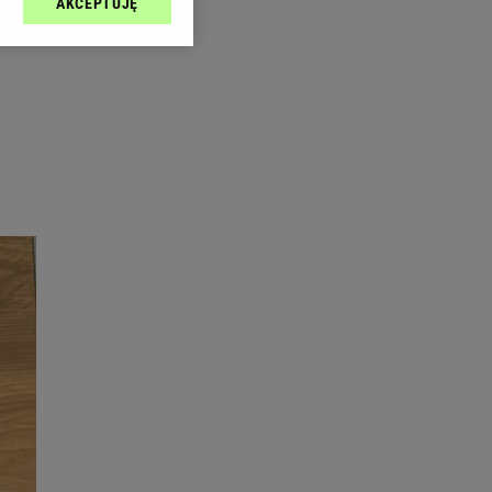
AKCEPTUJĘ
l sp. z o.o., jej
ić swoje preferencje
arzania danych poprzez
ych”. Zmiana ustawień
ach:
 celów identyfikacji.
omiar reklam i treści,