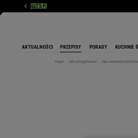
WIADOMOŚCI
NEXT
SPORT
PLOTEK
D
AKTUALNOŚCI
PRZEPISY
PORADY
KUCHNIE 
Haps
Jak przygotować
Jak najlepiej przecho