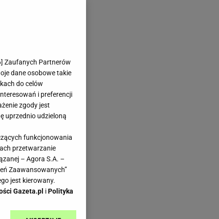
6
] Zaufanych Partnerów
woje dane osobowe takie
likach do celów
teresowań i preferencji
ażenie zgody jest
dę uprzednio udzieloną
yczących funkcjonowania
kach przetwarzanie
ązanej – Agora S.A. –
awień Zaawansowanych”
go jest kierowany.
ości Gazeta.pl
i
Polityka
i