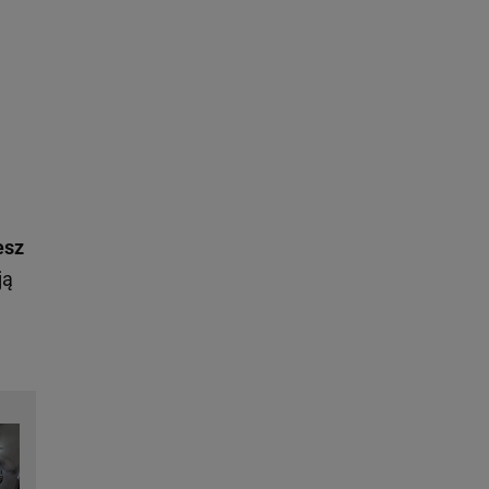
esz
ją