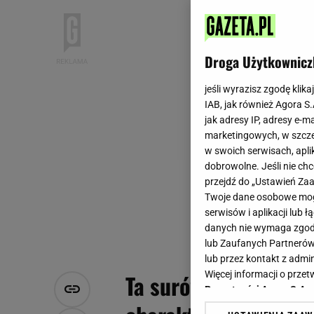
Droga Użytkownicz
jeśli wyrazisz zgodę klika
IAB, jak również Agora S
jak adresy IP, adresy e-m
marketingowych, w szcze
w swoich serwisach, aplik
dobrowolne. Jeśli nie ch
przejdź do „Ustawień Z
Twoje dane osobowe mogą
serwisów i aplikacji lub
danych nie wymaga zgody 
lub Zaufanych Partnerów
lub przez kontakt z admi
Więcej informacji o prz
Ta surówka to numer 
Prywatności Agora S.A.