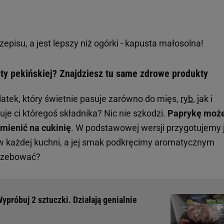
zepisu, a jest lepszy niż ogórki - kapusta małosolna!
sty pekińskiej? Znajdziesz tu same zdrowe produkty
atek, który świetnie pasuje zarówno do mięs,
ryb
, jak i
uje ci któregoś składnika? Nic nie szkodzi.
Paprykę moż
mienić na cukinię
. W podstawowej wersji przygotujemy 
w każdej kuchni, a jej smak podkręcimy aromatycznym
trzebować?
ypróbuj 2 sztuczki. Działają genialnie