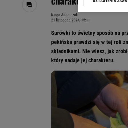
charakterny sos two
USTAWIENIA ZAA
Klikając „Akceptuję” wyra
Zaufanych Partnerów i A
Kinga Adamczak
dotyczące plików cookie,
21 listopada 2024, 15:11
odnośnik „Ustawienia pr
plików cookie możliwa je
Surówki to świetny sposób na pr
My, nasi Zaufani Partne
pekińska prawdzi się w tej roli 
Użycie dokładnych danych
składnikami. Nie wiesz, jak zrob
Przechowywanie informacji
badnie odbiorców i uleps
który nadaje jej charakteru.