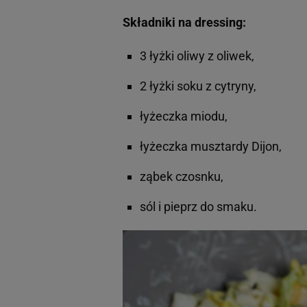
Składniki na dressing:
3 łyżki oliwy z oliwek,
2 łyżki soku z cytryny,
łyżeczka miodu,
łyżeczka musztardy Dijon,
ząbek czosnku,
sól i pieprz do smaku.