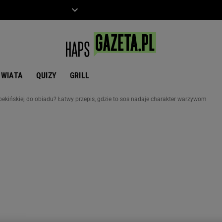
ZIECKO
MOTO
ŚWIATA
QUIZY
GRILL
pekińskiej do obiadu? Łatwy przepis, gdzie to sos nadaje charakter warzywom