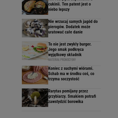
cukinii. Ten patent jest o
niebo lepszy
Nie wrzucaj samych jagód do
pierogów. Dodatek może
uratować całe danie
To nie jest zwykły burger.
Jego smak podkręca
wyjątkowy składnik
MATERIAŁ PROMOCYJNY
Koniec z suchymi wiórami.
Schab ma w środku coś, co
trzyma soczystość
Rarytas pomijany przez
grzybiarzy. Smakiem potrafi
zawstydzić borowika