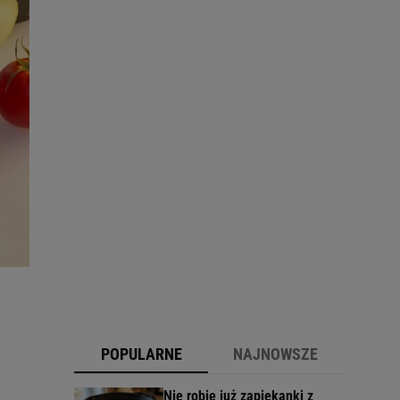
POPULARNE
NAJNOWSZE
Nie robię już zapiekanki z