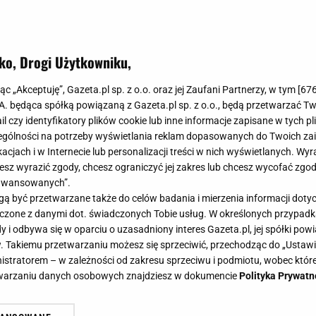
ko, Drogi Użytkowniku,
jąc „Akceptuję”, Gazeta.pl sp. z o.o. oraz jej Zaufani Partnerzy, w tym [
67
.A. będąca spółką powiązaną z Gazeta.pl sp. z o.o., będą przetwarzać T
ail czy identyfikatory plików cookie lub inne informacje zapisane w tych p
gólności na potrzeby wyświetlania reklam dopasowanych do Twoich zain
acjach i w Internecie lub personalizacji treści w nich wyświetlanych. Wyr
cesz wyrazić zgody, chcesz ograniczyć jej zakres lub chcesz wycofać zgo
aawansowanych”.
 być przetwarzane także do celów badania i mierzenia informacji dot
 łączone z danymi dot. świadczonych Tobie usług. W określonych przypad
i odbywa się w oparciu o uzasadniony interes Gazeta.pl, jej spółki powi
. Takiemu przetwarzaniu możesz się sprzeciwić, przechodząc do „Ust
nistratorem – w zależności od zakresu sprzeciwu i podmiotu, wobec które
etwarzaniu danych osobowych znajdziesz w dokumencie
Polityka Prywatn
jeden na stole. Kapusta pekińska 