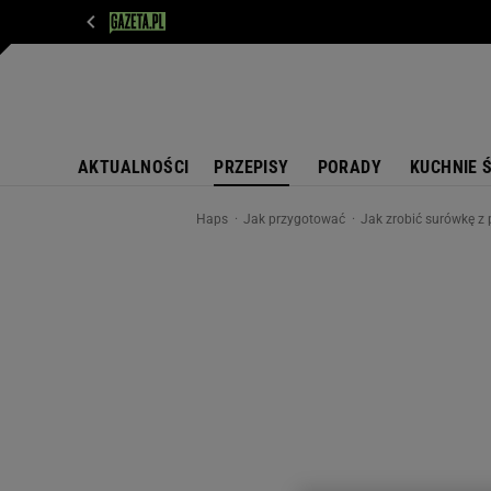
WIADOMOŚCI
NEXT
SPORT
PLOTEK
D
AKTUALNOŚCI
PRZEPISY
PORADY
KUCHNIE 
Haps
Jak przygotować
Jak zrobić surówkę z 