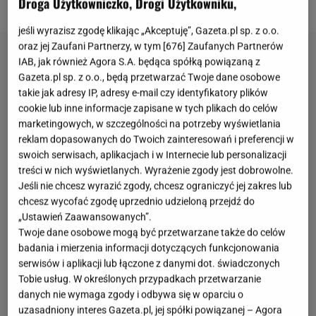
Droga Użytkowniczko, Drogi Użytkowniku,
absolutnym hitem na stole.
jeśli wyrazisz zgodę klikając „Akceptuję”, Gazeta.pl sp. z o.o.
oraz jej Zaufani Partnerzy, w tym [
676
] Zaufanych Partnerów
IAB, jak również Agora S.A. będąca spółką powiązaną z
Gazeta.pl sp. z o.o., będą przetwarzać Twoje dane osobowe
takie jak adresy IP, adresy e-mail czy identyfikatory plików
cookie lub inne informacje zapisane w tych plikach do celów
marketingowych, w szczególności na potrzeby wyświetlania
reklam dopasowanych do Twoich zainteresowań i preferencji w
swoich serwisach, aplikacjach i w Internecie lub personalizacji
treści w nich wyświetlanych. Wyrażenie zgody jest dobrowolne.
Jeśli nie chcesz wyrazić zgody, chcesz ograniczyć jej zakres lub
chcesz wycofać zgodę uprzednio udzieloną przejdź do
„Ustawień Zaawansowanych”.
Twoje dane osobowe mogą być przetwarzane także do celów
badania i mierzenia informacji dotyczących funkcjonowania
serwisów i aplikacji lub łączone z danymi dot. świadczonych
Tobie usług. W określonych przypadkach przetwarzanie
danych nie wymaga zgody i odbywa się w oparciu o
uzasadniony interes Gazeta.pl, jej spółki powiązanej – Agora