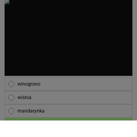
winogrono
wiśnia
mandarynka
NASTĘPNE PYTANIE