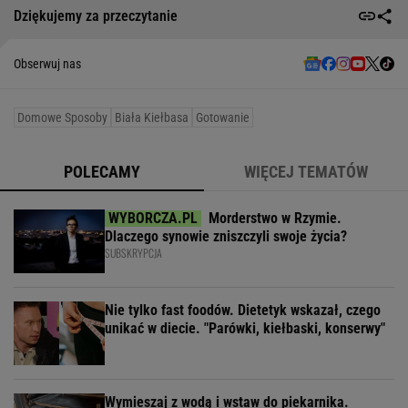
Dziękujemy za przeczytanie
Obserwuj nas
Domowe Sposoby
Biała Kiełbasa
Gotowanie
POLECAMY
WIĘCEJ TEMATÓW
Morderstwo w Rzymie.
Dlaczego synowie zniszczyli swoje życia?
SUBSKRYPCJA
Nie tylko fast foodów. Dietetyk wskazał, czego
unikać w diecie. "Parówki, kiełbaski, konserwy"
Wymieszaj z wodą i wstaw do piekarnika.