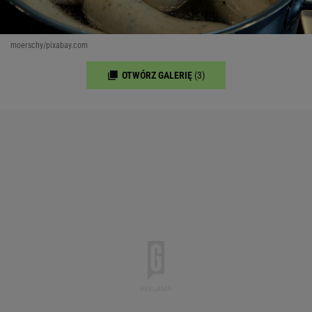
moerschy/pixabay.com
OTWÓRZ GALERIĘ
(3)