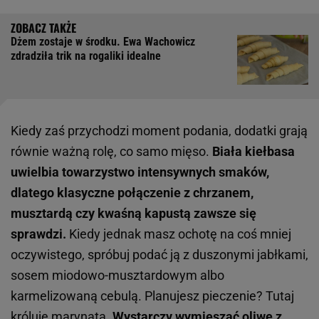
Dżem zostaje w środku. Ewa Wachowicz
zdradziła trik na rogaliki idealne
Kiedy zaś przychodzi moment podania, dodatki grają
równie ważną rolę, co samo mięso.
Biała kiełbasa
uwielbia towarzystwo intensywnych smaków,
dlatego klasyczne połączenie z chrzanem,
musztardą czy kwaśną kapustą zawsze się
sprawdzi.
Kiedy jednak masz ochotę na coś mniej
oczywistego, spróbuj podać ją z duszonymi jabłkami,
sosem miodowo-musztardowym albo
karmelizowaną cebulą. Planujesz pieczenie? Tutaj
króluje marynata.
Wystarczy wymieszać oliwę z