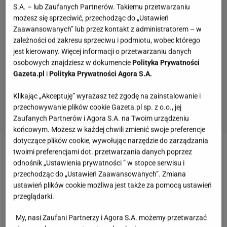
S.A. – lub Zaufanych Partnerów. Takiemu przetwarzaniu
możesz się sprzeciwić, przechodząc do „Ustawień
Zaawansowanych” lub przez kontakt z administratorem – w
zależności od zakresu sprzeciwu i podmiotu, wobec którego
jest kierowany. Więcej informacji o przetwarzaniu danych
osobowych znajdziesz w dokumencie
Polityka Prywatności
Gazeta.pl
i
Polityka Prywatności Agora S.A.
Klikając „Akceptuję” wyrażasz też zgodę na zainstalowanie i
przechowywanie plików cookie Gazeta.pl sp. z o.o., jej
Zaufanych Partnerów i Agora S.A. na Twoim urządzeniu
końcowym. Możesz w każdej chwili zmienić swoje preferencje
dotyczące plików cookie, wywołując narzędzie do zarządzania
twoimi preferencjami dot. przetwarzania danych poprzez
Zobacz wideo
Połączyłam kurczaka z grzybami i
odnośnik „Ustawienia prywatności ” w stopce serwisu i
sosem. Kto nie jadł, niech zazdrości
przechodząc do „Ustawień Zaawansowanych”. Zmiana
ustawień plików cookie możliwa jest także za pomocą ustawień
przeglądarki.
Idealna biała kiełbasa. Ile gotować, by nie
przesadzić?
My, nasi Zaufani Partnerzy i Agora S.A. możemy przetwarzać