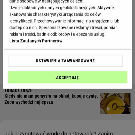
dane osobowe w następujących celach:
Użycie dokładnych danych geolokalizacyjnych. Aktywne
Warto pamiętać o kilku rzeczach podczas
skanowanie charakterystyki urządzenia do celów
gotowania. Najlepiej robić to nie dłużej niż 20-30
identyfikacji. Przechowywanie informacji na urządzeniu lub
minut w temperaturze 80 stopni.
Woda powinna być
dostęp do nich. Spersonalizowane reklamy i treści, pomiar
reklam i treści, badnie odbiorców i ulepszanie usług.
dobrze rozgrzana, ale nie wrząca, gdyż to parzenie
Lista Zaufanych Partnerów
pozwala zachować pełnię smaku i soczystość
. Zbyt
wysoka temperatura sprawia, że osłonki pękają, a
USTAWIENIA ZAAWANSOWANE
soki wypływają do wody. W efekcie
kiełbasa
traci
aromat i staje się sucha.
AKCEPTUJĘ
Kiedy nie mam pomysłu na obiad, kupuję dynię.
Zupa wychodzi najlepsza
Jak przygotować wodę do gotowania? Zanim