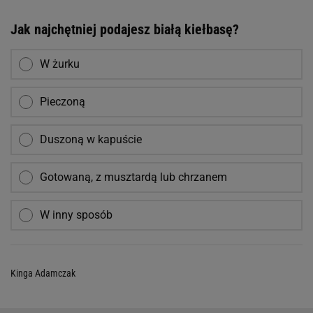
Jak najchętniej podajesz białą kiełbasę?
W żurku
Pieczoną
Duszoną w kapuście
Gotowaną, z musztardą lub chrzanem
W inny sposób
Kinga Adamczak