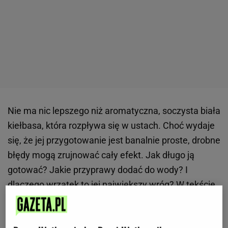
Nie ma nic lepszego niż aromatyczna, soczysta biała
kiełbasa, która rozpływa się w ustach. Choć wydaje
się, że jej przygotowanie jest banalnie proste, drobne
błędy mogą zrujnować cały efekt. Jak długo ją
gotować? Jakie przyprawy dodać do wody? I
dlaczego wrzątek to jej największy wróg? W tekście
znajdziesz odpowiedzi na nurtujące pytania, a także
kilka trików, które sprawią, że biała kiełbasa będzie