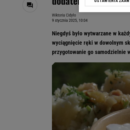
dodatek do ziemniak
USTAWIENIA ZAA
Klikając „Akceptuję” wyra
Zaufanych Partnerów i A
Wiktoria Cidyło
dotyczące plików cookie,
9 stycznia 2025, 10:04
odnośnik „Ustawienia pr
plików cookie możliwa je
Niegdyś było wytwarzane w każdy
My, nasi Zaufani Partne
wyciągnięcie ręki w dowolnym skl
Użycie dokładnych danych
przygotowanie go samodzielnie w
Przechowywanie informacji
badnie odbiorców i uleps