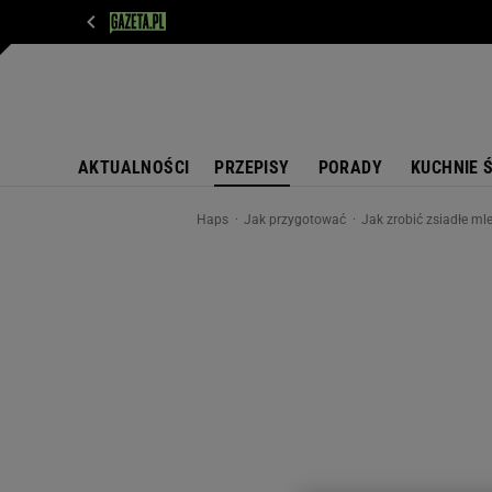
WIADOMOŚCI
NEXT
SPORT
PLOTEK
D
AKTUALNOŚCI
PRZEPISY
PORADY
KUCHNIE 
Haps
Jak przygotować
Jak zrobić zsiadłe ml