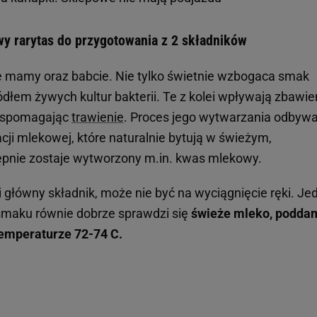
y rarytas do przygotowania z 2 składników
e mamy oraz babcie. Nie tylko świetnie wzbogaca smak
ódłem żywych kultur bakterii. Te z kolei wpływają zbawie
wspomagając
trawienie
. Proces jego wytwarzania odbywa
cji mlekowej, które naturalnie bytują w świeżym,
pnie zostaje wytworzony m.in. kwas mlekowy.
li główny składnik, może nie być na wyciągnięcie ręki. Je
smaku równie dobrze sprawdzi się
świeże mleko, podda
 temperaturze 72-74 C.