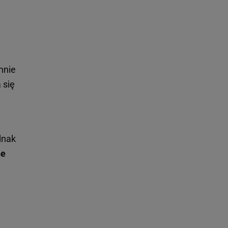
nnie
 się
dnak
ne