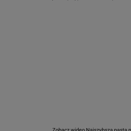
Zobacz wideo
Najszybsza pasta n