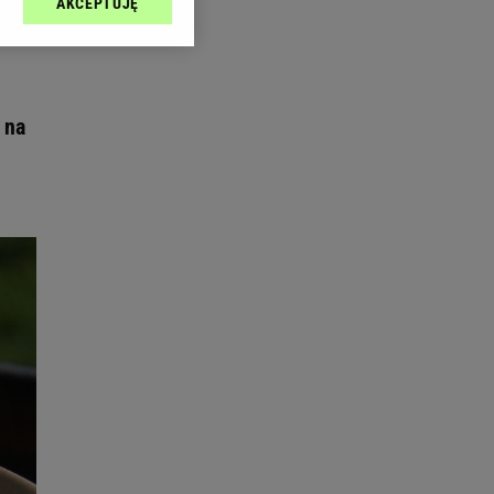
AKCEPTUJĘ
l sp. z o.o., jej
ić swoje preferencje
arzania danych poprzez
ych”. Zmiana ustawień
 na
ach:
 celów identyfikacji.
omiar reklam i treści,