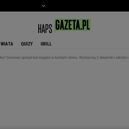
ZIECKO
MOTO
ŚWIATA
QUIZY
GRILL
eko? Domowy specjał był niegdyś w każdym domu. Wystarczą 2 składniki i odrobina