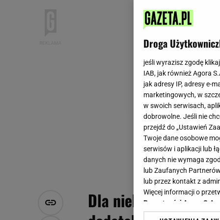
Droga Użytkownicz
jeśli wyrazisz zgodę klika
IAB, jak również Agora S
jak adresy IP, adresy e-m
marketingowych, w szcze
w swoich serwisach, aplik
dobrowolne. Jeśli nie ch
przejdź do „Ustawień Z
Twoje dane osobowe mogą
serwisów i aplikacji lub
danych nie wymaga zgody 
lub Zaufanych Partnerów
lub przez kontakt z admi
Więcej informacji o prz
Dla niektórych relik
Prywatności Agora S.A.