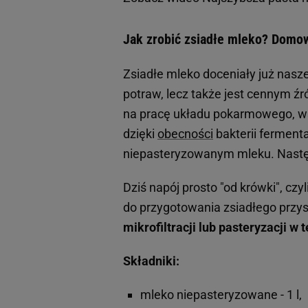
Jak zrobić zsiadłe mleko? Domow
Zsiadłe mleko doceniały już nasz
potraw, lecz także jest cennym źr
na pracę układu pokarmowego, 
dzięki
obecności
bakterii fermenta
niepasteryzowanym mleku. Nastę
Dziś napój prosto "od krówki", czy
do przygotowania zsiadłego przy
mikrofiltracji lub pasteryzacji w
Składniki:
mleko niepasteryzowane - 1 l,