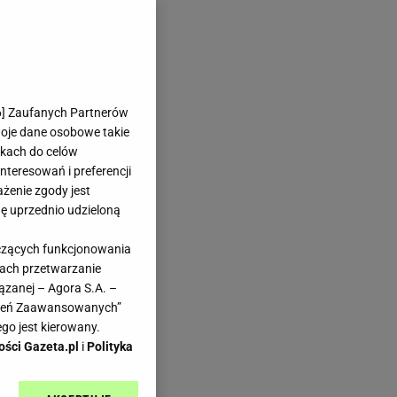
6
] Zaufanych Partnerów
woje dane osobowe takie
likach do celów
teresowań i preferencji
ażenie zgody jest
dę uprzednio udzieloną
yczących funkcjonowania
kach przetwarzanie
ązanej – Agora S.A. –
awień Zaawansowanych”
go jest kierowany.
ości Gazeta.pl
i
Polityka