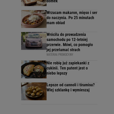
domek
Wrzucam makaron, mięso i ser
do naczynia. Po 25 minutach
mam obiad
Wróciła do prowadzenia
samochodu po 12-letniej
przerwie. Mówi, co pomogło
jej przełamać strach
MATERIAŁ PROMOCYJNY
Nie robię już zapiekanki z
cukinii. Ten patent jest o
niebo lepszy
Lepsze od cannoli i tiramisu?
Wlej szklankę i wymieszaj