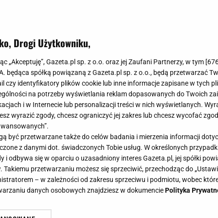
ko, Drogi Użytkowniku,
jąc „Akceptuję”, Gazeta.pl sp. z o.o. oraz jej Zaufani Partnerzy, w tym [
67
.A. będąca spółką powiązaną z Gazeta.pl sp. z o.o., będą przetwarzać T
ail czy identyfikatory plików cookie lub inne informacje zapisane w tych p
gólności na potrzeby wyświetlania reklam dopasowanych do Twoich zain
acjach i w Internecie lub personalizacji treści w nich wyświetlanych. Wyr
cesz wyrazić zgody, chcesz ograniczyć jej zakres lub chcesz wycofać zgo
aawansowanych”.
 być przetwarzane także do celów badania i mierzenia informacji dot
 łączone z danymi dot. świadczonych Tobie usług. W określonych przypad
i odbywa się w oparciu o uzasadniony interes Gazeta.pl, jej spółki powi
. Takiemu przetwarzaniu możesz się sprzeciwić, przechodząc do „Ust
nistratorem – w zależności od zakresu sprzeciwu i podmiotu, wobec które
etwarzaniu danych osobowych znajdziesz w dokumencie
Polityka Prywatn
t przeszłości, dla mnie pyszny