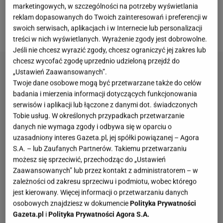
absolutnie pyszne rozwiązanie.
To danie
marketingowych, w szczególności na potrzeby wyświetlania
przypomina mi beztroskie czasy dzieciństwa, jednak
reklam dopasowanych do Twoich zainteresowań i preferencji w
swoich serwisach, aplikacjach i w Internecie lub personalizacji
z nowoczesnym twistem.
treści w nich wyświetlanych. Wyrażenie zgody jest dobrowolne.
Jeśli nie chcesz wyrazić zgody, chcesz ograniczyć jej zakres lub
chcesz wycofać zgodę uprzednio udzieloną przejdź do
„Ustawień Zaawansowanych”.
Twoje dane osobowe mogą być przetwarzane także do celów
badania i mierzenia informacji dotyczących funkcjonowania
serwisów i aplikacji lub łączone z danymi dot. świadczonych
Tobie usług. W określonych przypadkach przetwarzanie
danych nie wymaga zgody i odbywa się w oparciu o
uzasadniony interes Gazeta.pl, jej spółki powiązanej – Agora
S.A. – lub Zaufanych Partnerów. Takiemu przetwarzaniu
możesz się sprzeciwić, przechodząc do „Ustawień
Zaawansowanych” lub przez kontakt z administratorem – w
zależności od zakresu sprzeciwu i podmiotu, wobec którego
jest kierowany. Więcej informacji o przetwarzaniu danych
osobowych znajdziesz w dokumencie
Polityka Prywatności
Gazeta.pl
i
Polityka Prywatności Agora S.A.