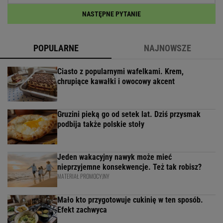
NASTĘPNE PYTANIE
POPULARNE
NAJNOWSZE
Ciasto z popularnymi wafelkami. Krem,
chrupiące kawałki i owocowy akcent
Gruzini pieką go od setek lat. Dziś przysmak
podbija także polskie stoły
Jeden wakacyjny nawyk może mieć
nieprzyjemne konsekwencje. Też tak robisz?
MATERIAŁ PROMOCYJNY
Mało kto przygotowuje cukinię w ten sposób.
Efekt zachwyca