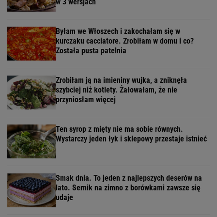
w 3 wersjach
Byłam we Włoszech i zakochałam się w
kurczaku cacciatore. Zrobiłam w domu i co?
Została pusta patelnia
Zrobiłam ją na imieniny wujka, a zniknęła
szybciej niż kotlety. Żałowałam, że nie
przyniosłam więcej
Ten syrop z mięty nie ma sobie równych.
Wystarczy jeden łyk i sklepowy przestaje istnieć
Smak dnia. To jeden z najlepszych deserów na
lato. Sernik na zimno z borówkami zawsze się
udaje