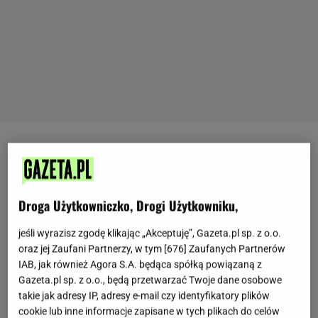
W latach PRL-u dominowały proste dania, takie jak
kluski
z serem i cebulą, ale dziś możemy bawić się
smakiem, eksperymentując z dodatkami. Chociaż
Droga Użytkowniczko, Drogi Użytkowniku,
makaron
z twarogiem kojarzy się głównie z prostym
jeśli wyrazisz zgodę klikając „Akceptuję”, Gazeta.pl sp. z o.o.
i słonym posiłkiem, to jego wersja na słodko może
oraz jej Zaufani Partnerzy, w tym [
676
] Zaufanych Partnerów
być równie smakowita.
Cynamon, jako przyprawa,
IAB, jak również Agora S.A. będąca spółką powiązaną z
dodaje niezwykłego aromatu, a połączenie go ze
Gazeta.pl sp. z o.o., będą przetwarzać Twoje dane osobowe
takie jak adresy IP, adresy e-mail czy identyfikatory plików
znanymi nam smakami to nieoczekiwane, ale
cookie lub inne informacje zapisane w tych plikach do celów