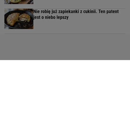
Nie robię już zapiekanki z cukinii. Ten patent
jest o niebo lepszy