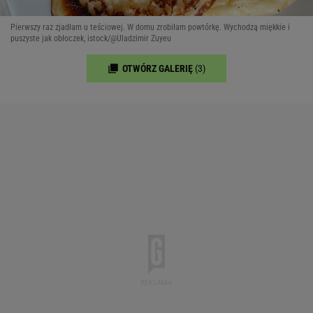
Pierwszy raz zjadłam u teściowej. W domu zrobiłam powtórkę. Wychodzą miękkie i
puszyste jak obłoczek, istock/@Uladzimir Zuyeu
OTWÓRZ GALERIĘ
(3)