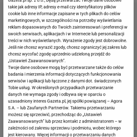
Gazeta.pl sp. z o.o., będą przetwarzać Twoje dane osobowe
takie jak adresy IP, adresy e-mail czy identyfikatory plików
cookie lub inne informacje zapisane w tych plikach do celów
marketingowych, w szczególności na potrzeby wyświetlania
reklam dopasowanych do Twoich zainteresowań i preferencji w
swoich serwisach, aplikacjach i w Internecie lub personalizacji
treści w nich wyświetlanych. Wyrażenie zgody jest dobrowolne.
Jeśli nie chcesz wyrazić zgody, chcesz ograniczyć jej zakres lub
chcesz wycofać zgodę uprzednio udzieloną przejdź do
„Ustawień Zaawansowanych”.
Twoje dane osobowe mogą być przetwarzane także do celów
badania i mierzenia informacji dotyczących funkcjonowania
serwisów i aplikacji lub łączone z danymi dot. świadczonych
Tobie usług. W określonych przypadkach przetwarzanie
danych nie wymaga zgody i odbywa się w oparciu o
uzasadniony interes Gazeta.pl, jej spółki powiązanej – Agora
S.A. – lub Zaufanych Partnerów. Takiemu przetwarzaniu
możesz się sprzeciwić, przechodząc do „Ustawień
Zaawansowanych” lub przez kontakt z administratorem – w
zależności od zakresu sprzeciwu i podmiotu, wobec którego
jest kierowany. Więcej informacji o przetwarzaniu danych