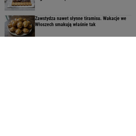
Zawstydza nawet słynne tiramisu. Wakacje we
Włoszech smakują właśnie tak