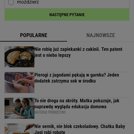
moździerz
NASTĘPNE PYTANIE
POPULARNE
NAJNOWSZE
Nie robię już zapiekanki z cukinii. Ten patent
jest o niebo lepszy
Pierogi z jagodami pękają w garnku? Jeden
dodatek zatrzyma sok w środku
To nie droga na skróty. Matka pokazuje, jak
naprawdę wygląda edukacja domowa
MATERIAŁ PROMOCYJNY
Nie sernik, nie blok czekoladowy. Chatka Baby
Jagi robi robotę