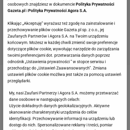
osobowych znajdziesz w dokumencie
Polityka Prywatności
Gazeta.pl
i
Polityka Prywatności Agora S.A.
Klikając „Akceptuję” wyrażasz też zgodę na zainstalowanie i
przechowywanie plików cookie Gazeta.pl sp. z o.o., jej
Zaufanych Partnerów i Agora S.A. na Twoim urządzeniu
końcowym. Możesz w każdej chwili zmienić swoje preferencje
dotyczące plików cookie, wywołując narzędzie do zarządzania
twoimi preferencjami dot. przetwarzania danych poprzez
odnośnik „Ustawienia prywatności ” w stopce serwisu i
przechodząc do „Ustawień Zaawansowanych”. Zmiana
ustawień plików cookie możliwa jest także za pomocą ustawień
Zobacz wideo
To nie herezja, a przepyszne kotlety.
przeglądarki.
Główny składnik was zszokuje
My, nasi Zaufani Partnerzy i Agora S.A. możemy przetwarzać
dane osobowe w następujących celach:
Czy trzeba płukać kaszę jaglaną? Tak poprawisz
Użycie dokładnych danych geolokalizacyjnych. Aktywne
smak potrawy
skanowanie charakterystyki urządzenia do celów
identyfikacji. Przechowywanie informacji na urządzeniu lub
dostęp do nich. Spersonalizowane reklamy i treści, pomiar
Zanim zabierzesz się za przygotowywanie
placków
,