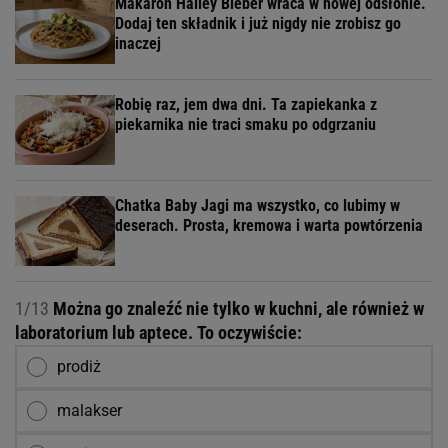
Makaron Hailey Bieber wraca w nowej odsłonie.
Dodaj ten składnik i już nigdy nie zrobisz go
inaczej
Robię raz, jem dwa dni. Ta zapiekanka z
piekarnika nie traci smaku po odgrzaniu
Chatka Baby Jagi ma wszystko, co lubimy w
deserach. Prosta, kremowa i warta powtórzenia
1/13
Można go znaleźć nie tylko w kuchni, ale również w
laboratorium lub aptece. To oczywiście:
prodiż
malakser