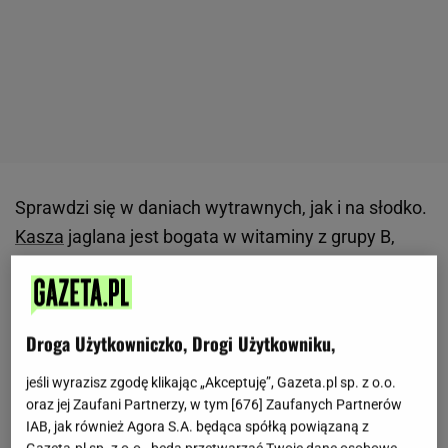
Sprawdzi się w daniach wytrawnych, jak i na słodko.
Kasza
jaglana jest bogata w witaminy z grupy B,
szczególnie B1, B2 i B6; żelazo, magnez, fosfor oraz
miedź.
Nie zawiera również glutenu, więc jest
dobrym produktem dla osób z celiakią lub
Droga Użytkowniczko, Drogi Użytkowniku,
mających nietolerancję.
Jak ją jeść? Jeśli szukasz
inspiracji, wypróbuj
przepis
na
placki
z
kaszy
jeśli wyrazisz zgodę klikając „Akceptuję”, Gazeta.pl sp. z o.o.
oraz jej Zaufani Partnerzy, w tym [
676
] Zaufanych Partnerów
jaglanej
. Nie pożałujesz.
IAB, jak również Agora S.A. będąca spółką powiązaną z