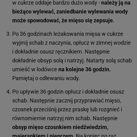
w cukrze oddaje bardzo dużo wody -
należy ją na
bieżąco wylewać, zaniedbanie wylewania wody
może spowodować, że mięso się zepsuje.
Po 36 godzinach leżakowania mięsa w cukrze
wyjmij schab z naczynia, opłucz w zimnej wodzie
i dokładnie osusz ręcznikiem. Następnie
dokładnie obsyp solą i natrzyj. Natarty solą schab
umieść w lodówce
na kolejne 36 godzin.
Pamiętaj o odlewaniu wody.
Po upływie 36 godzin opłucz i dokładnie osusz
schab. Następnie zacznij przyprawiać mięso,
czosnek przeciśnij przez praskę lub rozgnieć i
równomiernie natrzyj nim schab. Następnie
obsyp mięso czosnkiem niedźwiedzim,
majerankiem i pieprzem
. Na koniec po raz