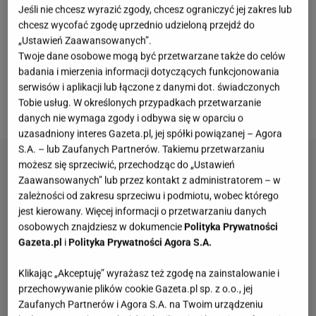
najczęściej na karniszu, by dojrzewało przez kilka
Jeśli nie chcesz wyrazić zgody, chcesz ograniczyć jej zakres lub
dni. Pamiętam, że karniszówka cieszyła się
chcesz wycofać zgodę uprzednio udzieloną przejdź do
„Ustawień Zaawansowanych”.
ogromnym uwielbieniem w mojej rodzinie i teraz
Twoje dane osobowe mogą być przetwarzane także do celów
sama ją robię, bo raz, że ją naprawdę ubóstwiam, a
badania i mierzenia informacji dotyczących funkcjonowania
dwa, że
jest banalna w wykonaniu, trzeba tylko
serwisów i aplikacji lub łączone z danymi dot. świadczonych
Tobie usług. W określonych przypadkach przetwarzanie
pilnować czasu.
Co jest ważne? Od początku.
danych nie wymaga zgody i odbywa się w oparciu o
uzasadniony interes Gazeta.pl, jej spółki powiązanej – Agora
S.A. – lub Zaufanych Partnerów. Takiemu przetwarzaniu
możesz się sprzeciwić, przechodząc do „Ustawień
Zaawansowanych” lub przez kontakt z administratorem – w
zależności od zakresu sprzeciwu i podmiotu, wobec którego
jest kierowany. Więcej informacji o przetwarzaniu danych
osobowych znajdziesz w dokumencie
Polityka Prywatności
Gazeta.pl
i
Polityka Prywatności Agora S.A.
Klikając „Akceptuję” wyrażasz też zgodę na zainstalowanie i
przechowywanie plików cookie Gazeta.pl sp. z o.o., jej
Zaufanych Partnerów i Agora S.A. na Twoim urządzeniu