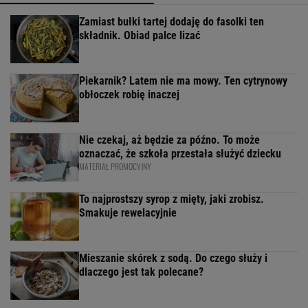
Zamiast bułki tartej dodaję do fasolki ten
składnik. Obiad palce lizać
Piekarnik? Latem nie ma mowy. Ten cytrynowy
obłoczek robię inaczej
Nie czekaj, aż będzie za późno. To może
oznaczać, że szkoła przestała służyć dziecku
MATERIAŁ PROMOCYJNY
To najprostszy syrop z mięty, jaki zrobisz.
Smakuje rewelacyjnie
Mieszanie skórek z sodą. Do czego służy i
dlaczego jest tak polecane?