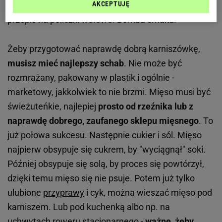
AKCEPTUJĘ
Zobacz wideo
Zwyciężczyni MasterChefa pokazała
przepis na policzki wołowe. Bomba smaku!
Żeby przygotować naprawdę dobrą karniszówkę,
musisz mieć
najlepszy schab
. Nie może być
rozmrażany, pakowany w plastik i ogólnie -
marketowy, jakkolwiek to nie brzmi. Mięso musi być
świeżuteńkie, najlepiej
prosto od rzeźnika lub z
naprawdę dobrego, zaufanego sklepu mięsnego
. To
już połowa sukcesu. Następnie cukier i sól. Mięso
najpierw obsypuje się cukrem, by "wyciągnął" soki.
Później obsypuje się solą, by proces się powtórzył,
dzięki temu mięso się nie psuje. Potem już tylko
ulubione
przyprawy
i cyk, można wieszać mięso pod
karniszem. Lub pod kuchenką albo np. na
uchwytach roweru stacjonarnego -
ważne,
żeby