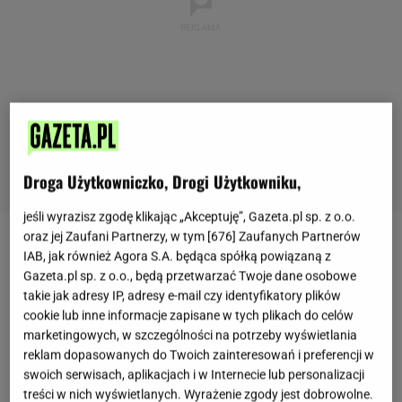
Droga Użytkowniczko, Drogi Użytkowniku,
jeśli wyrazisz zgodę klikając „Akceptuję”, Gazeta.pl sp. z o.o.
oraz jej Zaufani Partnerzy, w tym [
676
] Zaufanych Partnerów
Karniszówka. Cóż to takiego? To nazwa, którą moja
IAB, jak również Agora S.A. będąca spółką powiązaną z
Gazeta.pl sp. z o.o., będą przetwarzać Twoje dane osobowe
ciocia-babcia określała
dojrzewający schab,
który
takie jak adresy IP, adresy e-mail czy identyfikatory plików
zawsze robiła na różne święta, w tym na
Wielkanoc
.
cookie lub inne informacje zapisane w tych plikach do celów
Nazwa wzięła się stąd, że odpowiednio
marketingowych, w szczególności na potrzeby wyświetlania
przyrządzone mięso wkładało się do gazy lub
reklam dopasowanych do Twoich zainteresowań i preferencji w
swoich serwisach, aplikacjach i w Internecie lub personalizacji
pończochy i podwieszało gdzieś w domu,
treści w nich wyświetlanych. Wyrażenie zgody jest dobrowolne.