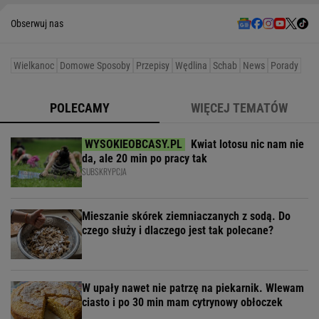
Obserwuj nas
Wielkanoc
Domowe Sposoby
Przepisy
Wędlina
Schab
News
Porady
POLECAMY
WIĘCEJ TEMATÓW
Kwiat lotosu nic nam nie
da, ale 20 min po pracy tak
SUBSKRYPCJA
Mieszanie skórek ziemniaczanych z sodą. Do
czego służy i dlaczego jest tak polecane?
W upały nawet nie patrzę na piekarnik. Wlewam
ciasto i po 30 min mam cytrynowy obłoczek