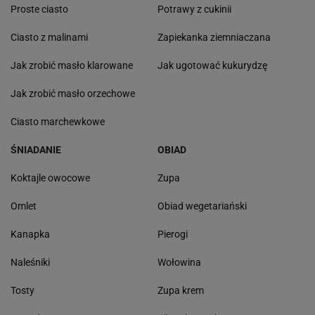
Proste ciasto
Potrawy z cukinii
Ciasto z malinami
Zapiekanka ziemniaczana
Jak zrobić masło klarowane
Jak ugotować kukurydzę
Jak zrobić masło orzechowe
Ciasto marchewkowe
ŚNIADANIE
OBIAD
Koktajle owocowe
Zupa
Omlet
Obiad wegetariański
Kanapka
Pierogi
Naleśniki
Wołowina
Tosty
Zupa krem