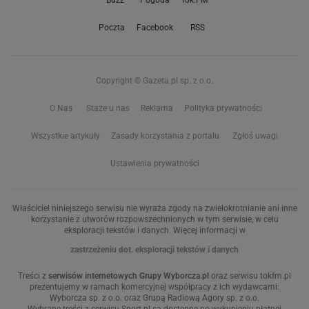
Poczta
Facebook
RSS
Copyright © Gazeta.pl sp. z o.o.
O Nas
Staże u nas
Reklama
Polityka prywatności
Wszystkie artykuły
Zasady korzystania z portalu
Zgłoś uwagi
Ustawienia prywatności
Właściciel niniejszego serwisu nie wyraża zgody na zwielokrotnianie ani inne
korzystanie z utworów rozpowszechnionych w tym serwisie, w celu
eksploracji tekstów i danych. Więcej informacji w
zastrzeżeniu dot. eksploracji tekstów i danych
Treści z
serwisów internetowych Grupy Wyborcza.pl
oraz serwisu tokfm.pl
prezentujemy w ramach komercyjnej współpracy z ich wydawcami:
Wyborcza sp. z o.o. oraz Grupą Radiową Agory sp. z o.o.
Wybrane treści z serwisu Sport.pl są dostępne po wykupieniu płatnej