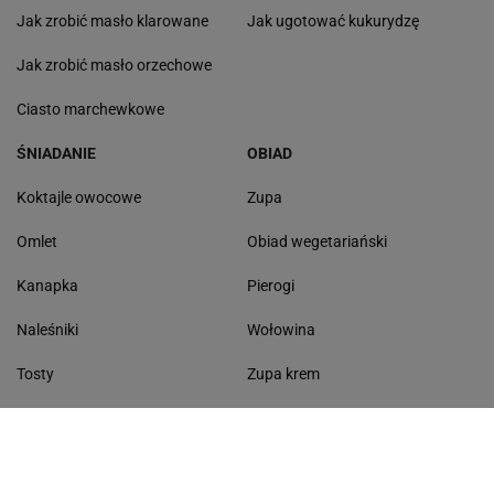
Jak zrobić masło klarowane
Jak ugotować kukurydzę
Jak zrobić masło orzechowe
Ciasto marchewkowe
ŚNIADANIE
OBIAD
Koktajle owocowe
Zupa
Omlet
Obiad wegetariański
Kanapka
Pierogi
Naleśniki
Wołowina
Tosty
Zupa krem
Racuchy
Filet z kurczaka
Miód lipowy
Sałatka szwajcarska