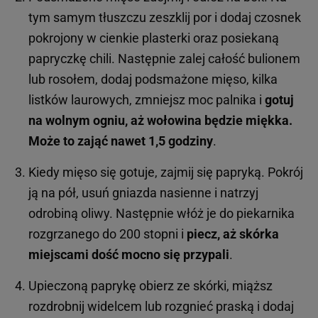
tym samym tłuszczu zeszklij por i dodaj czosnek
pokrojony w cienkie plasterki oraz posiekaną
papryczkę chili. Następnie zalej całość bulionem
lub rosołem, dodaj podsmażone mięso, kilka
listków laurowych, zmniejsz moc palnika i
gotuj
na wolnym ogniu, aż wołowina będzie miękka.
Może to zająć nawet 1,5 godziny
.
Kiedy mięso się gotuje, zajmij się papryką. Pokrój
ją na pół, usuń gniazda nasienne i natrzyj
odrobiną oliwy. Następnie włóż je do piekarnika
rozgrzanego do 200 stopni i
piecz, aż skórka
miejscami dość mocno się przypali
.
Upieczoną paprykę obierz ze skórki, miąższ
rozdrobnij widelcem lub rozgnieć praską i dodaj