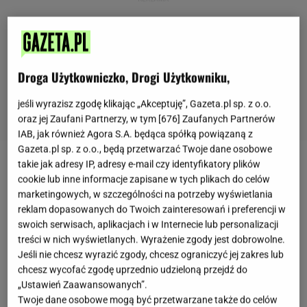
Droga Użytkowniczko, Drogi Użytkowniku,
jeśli wyrazisz zgodę klikając „Akceptuję”, Gazeta.pl sp. z o.o.
oraz jej Zaufani Partnerzy, w tym [
676
] Zaufanych Partnerów
IAB, jak również Agora S.A. będąca spółką powiązaną z
Gazeta.pl sp. z o.o., będą przetwarzać Twoje dane osobowe
takie jak adresy IP, adresy e-mail czy identyfikatory plików
Jeśli dopadł cię obiadowy marazm i w kółko
cookie lub inne informacje zapisane w tych plikach do celów
gotujesz te same potrawy, pora wziąć kawałek
marketingowych, w szczególności na potrzeby wyświetlania
reklam dopasowanych do Twoich zainteresowań i preferencji w
wołowiny
, passatę, paprykę i kilka przypraw, by
swoich serwisach, aplikacjach i w Internecie lub personalizacji
zrobić coś, czego twoja rodzina jeszcze nie jadła.
treści w nich wyświetlanych. Wyrażenie zgody jest dobrowolne.
Przepis na zupę pomidorowo-paprykową na
Jeśli nie chcesz wyrazić zgody, chcesz ograniczyć jej zakres lub
wołowinie z kolendrą, kminkiem oraz sokiem z
chcesz wycofać zgodę uprzednio udzieloną przejdź do
„Ustawień Zaawansowanych”.
cytryny jest prosty i świetnie
pomoże ci wykorzystać
Twoje dane osobowe mogą być przetwarzane także do celów