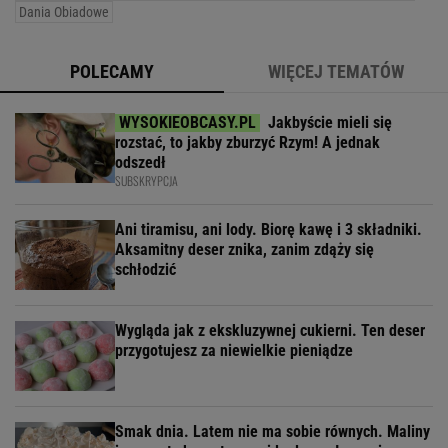
Dania Obiadowe
POLECAMY
WIĘCEJ TEMATÓW
Jakbyście mieli się
rozstać, to jakby zburzyć Rzym! A jednak
odszedł
SUBSKRYPCJA
Ani tiramisu, ani lody. Biorę kawę i 3 składniki.
Aksamitny deser znika, zanim zdąży się
schłodzić
Wygląda jak z ekskluzywnej cukierni. Ten deser
przygotujesz za niewielkie pieniądze
Smak dnia. Latem nie ma sobie równych. Maliny