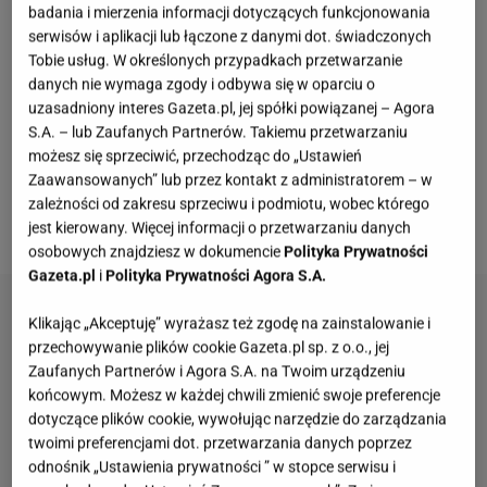
pozostałości z wczorajszego rosołu
. Co jest ważne?
badania i mierzenia informacji dotyczących funkcjonowania
Konkretny makaron, a dokładniej makaron orzo.
serwisów i aplikacji lub łączone z danymi dot. świadczonych
Tobie usług. W określonych przypadkach przetwarzanie
Wrzucamy go bezpośrednio do gotującej się zupy
z
danych nie wymaga zgody i odbywa się w oparciu o
dwóch powodów:
po pierwsze cały smak potrawy
uzasadniony interes Gazeta.pl, jej spółki powiązanej – Agora
wnika w każde makaronowe ziarenko, zaś
skrobia
S.A. – lub Zaufanych Partnerów. Takiemu przetwarzaniu
możesz się sprzeciwić, przechodząc do „Ustawień
zawarta w makaronie przyjemnie i naturalnie
Zaawansowanych” lub przez kontakt z administratorem – w
zagęści zupę
. Podobną potrawę jadłam w Grecji i
zależności od zakresu sprzeciwu i podmiotu, wobec którego
myślę, że moja wersja jest równie pyszna.
jest kierowany. Więcej informacji o przetwarzaniu danych
osobowych znajdziesz w dokumencie
Polityka Prywatności
Gazeta.pl
i
Polityka Prywatności Agora S.A.
Klikając „Akceptuję” wyrażasz też zgodę na zainstalowanie i
przechowywanie plików cookie Gazeta.pl sp. z o.o., jej
Zaufanych Partnerów i Agora S.A. na Twoim urządzeniu
końcowym. Możesz w każdej chwili zmienić swoje preferencje
dotyczące plików cookie, wywołując narzędzie do zarządzania
twoimi preferencjami dot. przetwarzania danych poprzez
odnośnik „Ustawienia prywatności ” w stopce serwisu i