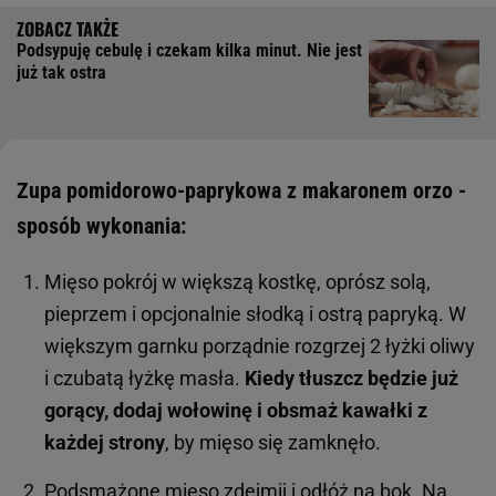
Podsypuję cebulę i czekam kilka minut. Nie jest
już tak ostra
Zupa pomidorowo-paprykowa z makaronem orzo -
sposób wykonania:
Mięso pokrój w większą kostkę, oprósz solą,
pieprzem i opcjonalnie słodką i ostrą papryką. W
większym garnku porządnie rozgrzej 2 łyżki oliwy
i czubatą łyżkę masła.
Kiedy tłuszcz będzie już
gorący, dodaj wołowinę i obsmaż kawałki z
każdej strony
, by mięso się zamknęło.
Podsmażone mięso zdejmij i odłóż na bok. Na