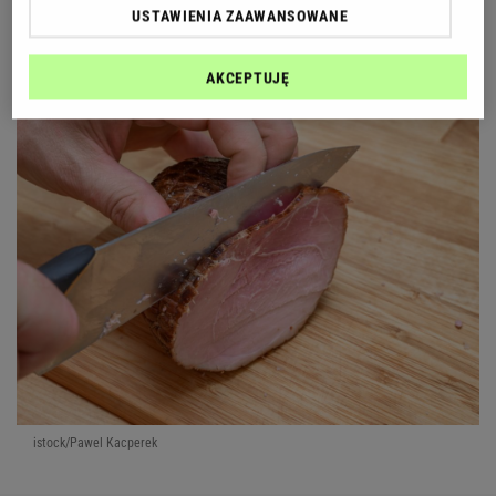
takiemu rozwojowi sytuacji sprzyja
USTAWIENIA ZAAWANSOWANE
trzymanie produktu w foliowym woreczku lub
plastikowym opakowaniu.
AKCEPTUJĘ
istock/Pawel Kacperek