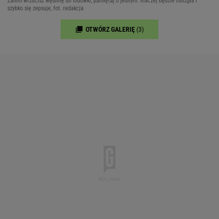
Zanim wrzucisz wędlinę do lodówki, pamiętaj o jednym. Inaczej będzie oślizgła i
szybko się zepsuje, fot. redakcja
OTWÓRZ GALERIĘ
(3)