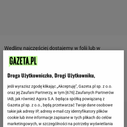
Wędliny
najczęściej dostajemy w folii lub w
plastikowych opakowaniach. To nie jest najlepszy
sposób przechowywania, dlatego
po przyjściu do
domu należy je przepakować i dopiero umieścić w
Droga Użytkowniczko, Drogi Użytkowniku,
lodówce.
W czym przechowywać wędlinę, aby dłużej
jeśli wyrazisz zgodę klikając „Akceptuję”, Gazeta.pl sp. z o.o.
zachowała świeżość? Wyjaśniamy.
oraz jej Zaufani Partnerzy, w tym [
676
] Zaufanych Partnerów
IAB, jak również Agora S.A. będąca spółką powiązaną z
Gazeta.pl sp. z o.o., będą przetwarzać Twoje dane osobowe
takie jak adresy IP, adresy e-mail czy identyfikatory plików
cookie lub inne informacje zapisane w tych plikach do celów
marketingowych, w szczególności na potrzeby wyświetlania