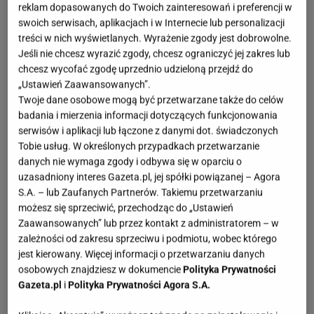
reklam dopasowanych do Twoich zainteresowań i preferencji w
swoich serwisach, aplikacjach i w Internecie lub personalizacji
treści w nich wyświetlanych. Wyrażenie zgody jest dobrowolne.
Jeśli nie chcesz wyrazić zgody, chcesz ograniczyć jej zakres lub
chcesz wycofać zgodę uprzednio udzieloną przejdź do
„Ustawień Zaawansowanych”.
Twoje dane osobowe mogą być przetwarzane także do celów
badania i mierzenia informacji dotyczących funkcjonowania
serwisów i aplikacji lub łączone z danymi dot. świadczonych
Tobie usług. W określonych przypadkach przetwarzanie
danych nie wymaga zgody i odbywa się w oparciu o
uzasadniony interes Gazeta.pl, jej spółki powiązanej – Agora
S.A. – lub Zaufanych Partnerów. Takiemu przetwarzaniu
możesz się sprzeciwić, przechodząc do „Ustawień
Zaawansowanych” lub przez kontakt z administratorem – w
zależności od zakresu sprzeciwu i podmiotu, wobec którego
jest kierowany. Więcej informacji o przetwarzaniu danych
osobowych znajdziesz w dokumencie
Polityka Prywatności
Gazeta.pl
i
Polityka Prywatności Agora S.A.