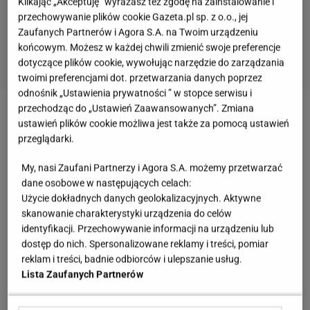
Klikając „Akceptuję” wyrażasz też zgodę na zainstalowanie i
przechowywanie plików cookie Gazeta.pl sp. z o.o., jej
Zaufanych Partnerów i Agora S.A. na Twoim urządzeniu
końcowym. Możesz w każdej chwili zmienić swoje preferencje
dotyczące plików cookie, wywołując narzędzie do zarządzania
twoimi preferencjami dot. przetwarzania danych poprzez
odnośnik „Ustawienia prywatności ” w stopce serwisu i
przechodząc do „Ustawień Zaawansowanych”. Zmiana
Zobacz wideo
Przepis na pyszną pizzę według
ustawień plików cookie możliwa jest także za pomocą ustawień
Hapsa
przeglądarki.
My, nasi Zaufani Partnerzy i Agora S.A. możemy przetwarzać
Jak przechowywać wędlinę? Nie popełniaj tej gafy.
dane osobowe w następujących celach:
Użycie dokładnych danych geolokalizacyjnych. Aktywne
To dlatego szybciej się psuje
skanowanie charakterystyki urządzenia do celów
identyfikacji. Przechowywanie informacji na urządzeniu lub
Dlaczego po włożeniu do lodówki
wędlina
szybko
dostęp do nich. Spersonalizowane reklamy i treści, pomiar
robi się oślizgła? Problem tkwi w sposobie
reklam i treści, badnie odbiorców i ulepszanie usług.
Lista Zaufanych Partnerów
przechowywania. Najczęściej ma związek z wilgocią
i kondensacją pary oraz rozwojem bakterii.
A