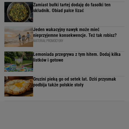
Zamiast bułki tartej dodaję do fasolki ten
składnik. Obiad palce lizać
Jeden wakacyjny nawyk może mieć
nieprzyjemne konsekwencje. Też tak robisz?
MATERIAŁ PROMOCYJNY
Lemoniada przegrywa z tym hitem. Dodaj kilka
listków i gotowe
Gruzini pieką go od setek lat. Dziś przysmak
podbija także polskie stoły