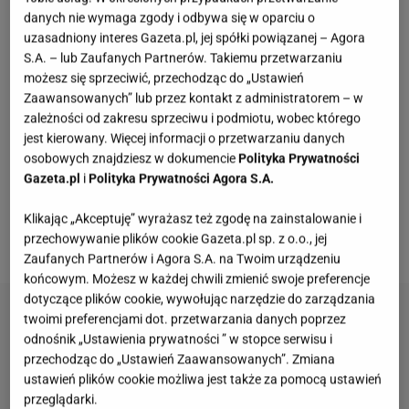
gotowanego kurczaka i wołowinę w kotleciki z
danych nie wymaga zgody i odbywa się w oparciu o
ryżem i przyprawami.
Kotleciki ryżowe z mięsem z
uzasadniony interes Gazeta.pl, jej spółki powiązanej – Agora
rosołu
są naprawdę pyszne, delikatne, chociaż
S.A. – lub Zaufanych Partnerów. Takiemu przetwarzaniu
możesz się sprzeciwić, przechodząc do „Ustawień
wyraziste, a to za sprawą przypraw i dodatków.
Zaawansowanych” lub przez kontakt z administratorem – w
Cebula i czosnek to tylko jedne z nich. Oprócz tego
zależności od zakresu sprzeciwu i podmiotu, wobec którego
warto dodać posiekaną natkę pietruszki, odrobinę
jest kierowany. Więcej informacji o przetwarzaniu danych
osobowych znajdziesz w dokumencie
Polityka Prywatności
suszonego oregano i gałkę muszkatołową. Nie
Gazeta.pl
i
Polityka Prywatności Agora S.A.
żartuję - te kotlety śmiało mogą konkurować z
klasycznymi mielonymi i jestem pewna, że tę
Klikając „Akceptuję” wyrażasz też zgodę na zainstalowanie i
przechowywanie plików cookie Gazeta.pl sp. z o.o., jej
konkurencję wygrają.
Zaufanych Partnerów i Agora S.A. na Twoim urządzeniu
końcowym. Możesz w każdej chwili zmienić swoje preferencje
dotyczące plików cookie, wywołując narzędzie do zarządzania
twoimi preferencjami dot. przetwarzania danych poprzez
odnośnik „Ustawienia prywatności ” w stopce serwisu i
przechodząc do „Ustawień Zaawansowanych”. Zmiana
ustawień plików cookie możliwa jest także za pomocą ustawień
przeglądarki.