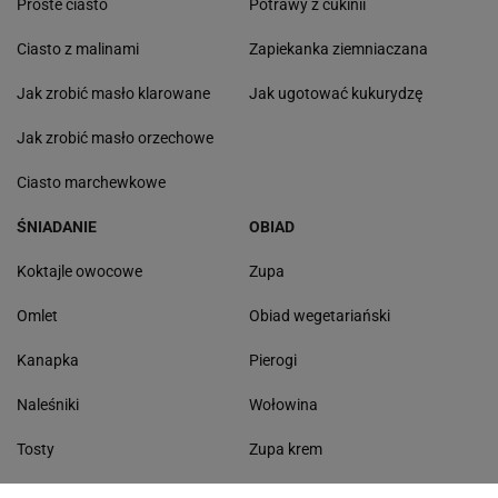
Proste ciasto
Potrawy z cukinii
Ciasto z malinami
Zapiekanka ziemniaczana
Jak zrobić masło klarowane
Jak ugotować kukurydzę
Jak zrobić masło orzechowe
Ciasto marchewkowe
ŚNIADANIE
OBIAD
Koktajle owocowe
Zupa
Omlet
Obiad wegetariański
Kanapka
Pierogi
Naleśniki
Wołowina
Tosty
Zupa krem
Racuchy
Filet z kurczaka