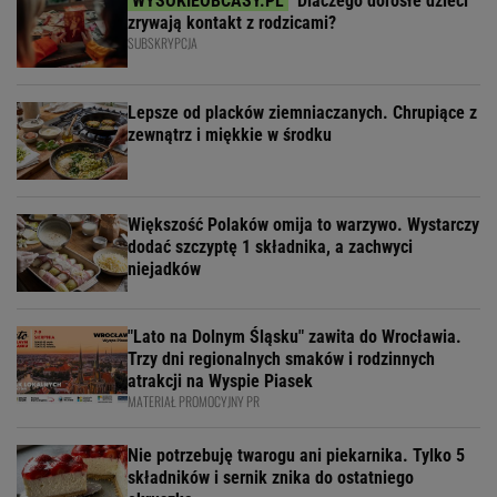
Dlaczego dorosłe dzieci
zrywają kontakt z rodzicami?
SUBSKRYPCJA
Lepsze od placków ziemniaczanych. Chrupiące z
zewnątrz i miękkie w środku
Większość Polaków omija to warzywo. Wystarczy
dodać szczyptę 1 składnika, a zachwyci
niejadków
"Lato na Dolnym Śląsku" zawita do Wrocławia.
Trzy dni regionalnych smaków i rodzinnych
atrakcji na Wyspie Piasek
MATERIAŁ PROMOCYJNY PR
Nie potrzebuję twarogu ani piekarnika. Tylko 5
składników i sernik znika do ostatniego