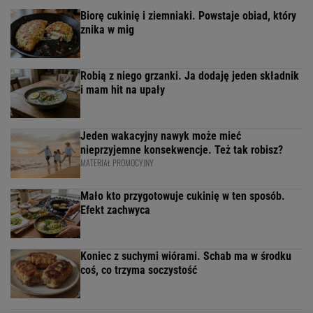
Biorę cukinię i ziemniaki. Powstaje obiad, który
znika w mig
Robią z niego grzanki. Ja dodaję jeden składnik
i mam hit na upały
Jeden wakacyjny nawyk może mieć
nieprzyjemne konsekwencje. Też tak robisz?
MATERIAŁ PROMOCYJNY
Mało kto przygotowuje cukinię w ten sposób.
Efekt zachwyca
Koniec z suchymi wiórami. Schab ma w środku
coś, co trzyma soczystość