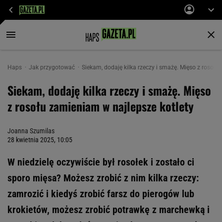
Haps
Jak przygotować
Siekam, dodaję kilka rzeczy i smażę. Mięso z rosołu
Siekam, dodaję kilka rzeczy i smażę. Mięso
z rosołu zamieniam w najlepsze kotlety
Joanna Szumilas
28 kwietnia 2025, 10:05
W niedzielę oczywiście był rosołek i zostało ci
sporo mięsa? Możesz zrobić z nim kilka rzeczy:
zamrozić i kiedyś zrobić farsz do pierogów lub
krokietów, możesz zrobić potrawkę z marchewką i