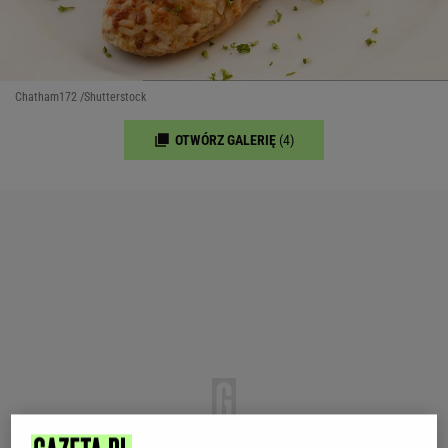
Chatham172 /Shutterstock
OTWÓRZ GALERIĘ
(4)