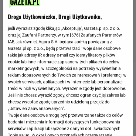
Droga Użytkowniczko, Drogi Użytkowniku,
jeśli wyrazisz zgodę klikając „Akceptuję”, Gazeta.pl sp. z o.o.
oraz jej Zaufani Partnerzy, w tym [
676
] Zaufanych Partnerów
IAB, jak również Agora S.A. będąca spółką powiązaną z
Gazeta.pl sp. z o.o., będą przetwarzać Twoje dane osobowe
takie jak adresy IP, adresy e-mail czy identyfikatory plików
cookie lub inne informacje zapisane w tych plikach do celów
marketingowych, w szczególności na potrzeby wyświetlania
Tradycją wielu rodzin jest niedzielny
obiad
reklam dopasowanych do Twoich zainteresowań i preferencji w
swoich serwisach, aplikacjach i w Internecie lub personalizacji
składający się z aromatycznego, treściwego
rosołu
i
treści w nich wyświetlanych. Wyrażenie zgody jest dobrowolne.
jakiegoś pysznego kotleta. Kiedy jednak zjemy
Jeśli nie chcesz wyrazić zgody, chcesz ograniczyć jej zakres lub
rosołek, w garnku zostaje zwykle dość dużo mięsa
chcesz wycofać zgodę uprzednio udzieloną przejdź do
„Ustawień Zaawansowanych”.
(oczywiście w przypadku tradycyjnego
rosołu
).
Co
Twoje dane osobowe mogą być przetwarzane także do celów
zrobić z mięsem z rosołu?
Jeśli nie dasz rady go po
badania i mierzenia informacji dotyczących funkcjonowania
prostu zjeść, a zamrażalnik pęka w szwach, przerób
serwisów i aplikacji lub łączone z danymi dot. świadczonych
Tobie usług. W określonych przypadkach przetwarzanie