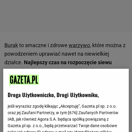
Burak
to smaczne i zdrowe
warzywo
, które można z
powodzeniem uprawiać nawet na niewielkiej
działce.
Najlepszy czas na rozpoczęcie siewu
przypada od początku kwietnia do połowy czerwca,
choć w przypadku późniejszych zbiorów
dopuszczalny jest siew aż do lipca.
Ważne, by
Droga Użytkowniczko, Drogi Użytkowniku,
temperatura gleby osiągała minimum 8-10°C,
ponieważ młode rośliny źle znoszą chłód.
jeśli wyrazisz zgodę klikając „Akceptuję”, Gazeta.pl sp. z o.o.
oraz jej Zaufani Partnerzy, w tym [
676
] Zaufanych Partnerów
Wybierając miejsce pod uprawę, warto postawić na
IAB, jak również Agora S.A. będąca spółką powiązaną z
dobrze nasłoneczniony zakątek ogrodu i ziemię
Gazeta.pl sp. z o.o., będą przetwarzać Twoje dane osobowe
bogatą w składniki odżywcze, najlepiej o pH 6,5-7,0.