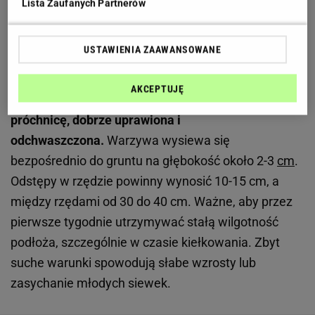
Lista Zaufanych Partnerów
Jak się sadzi buraka? Sprawdź, jak wykonać siew
krok po kroku
USTAWIENIA ZAAWANSOWANE
Pierwszym krokiem jest staranne przygotowanie
AKCEPTUJĘ
gleby.
Powinna być lekka, przewiewna, zasobna w
próchnicę, dobrze uprawiona i
odchwaszczona.
Warzywa wysiewa się
bezpośrednio do gruntu na głębokość około 2-3
cm
.
Odstępy w rzędzie powinny wynosić 10-15 cm, a
między rzędami od 30 do 40 cm. Ważne, aby przez
pierwsze tygodnie utrzymywać stałą wilgotność
podłoża, szczególnie w czasie kiełkowania. Zbyt
suche warunki spowodują słabe wzrosty lub
zasychanie młodych siewek.