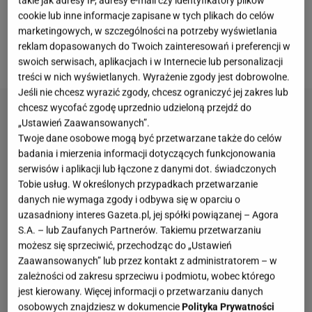
takie jak adresy IP, adresy e-mail czy identyfikatory plików
cookie lub inne informacje zapisane w tych plikach do celów
Buraki dobrze rosną w drugim roku po zastosowaniu
marketingowych, w szczególności na potrzeby wyświetlania
obornika, a świeże wapnowanie należy
reklam dopasowanych do Twoich zainteresowań i preferencji w
zdecydowanie odłożyć.
swoich serwisach, aplikacjach i w Internecie lub personalizacji
treści w nich wyświetlanych. Wyrażenie zgody jest dobrowolne.
Jeśli nie chcesz wyrazić zgody, chcesz ograniczyć jej zakres lub
chcesz wycofać zgodę uprzednio udzieloną przejdź do
„Ustawień Zaawansowanych”.
Twoje dane osobowe mogą być przetwarzane także do celów
badania i mierzenia informacji dotyczących funkcjonowania
serwisów i aplikacji lub łączone z danymi dot. świadczonych
Tobie usług. W określonych przypadkach przetwarzanie
danych nie wymaga zgody i odbywa się w oparciu o
uzasadniony interes Gazeta.pl, jej spółki powiązanej – Agora
S.A. – lub Zaufanych Partnerów. Takiemu przetwarzaniu
możesz się sprzeciwić, przechodząc do „Ustawień
Zaawansowanych” lub przez kontakt z administratorem – w
zależności od zakresu sprzeciwu i podmiotu, wobec którego
jest kierowany. Więcej informacji o przetwarzaniu danych
osobowych znajdziesz w dokumencie
Polityka Prywatności