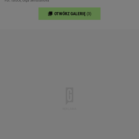
Fot. iStock, Olga Seifutdinova
OTWÓRZ GALERIĘ
(3)