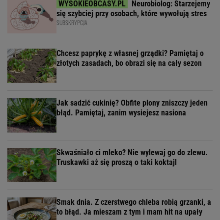
Neurobiolog: Starzejemy
się szybciej przy osobach, które wywołują stres
SUBSKRYPCJA
Chcesz paprykę z własnej grządki? Pamiętaj o
złotych zasadach, bo obrazi się na cały sezon
Jak sadzić cukinię? Obfite plony zniszczy jeden
błąd. Pamiętaj, zanim wysiejesz nasiona
Skwaśniało ci mleko? Nie wylewaj go do zlewu.
Truskawki aż się proszą o taki koktajl
Smak dnia. Z czerstwego chleba robią grzanki, a
to błąd. Ja mieszam z tym i mam hit na upały