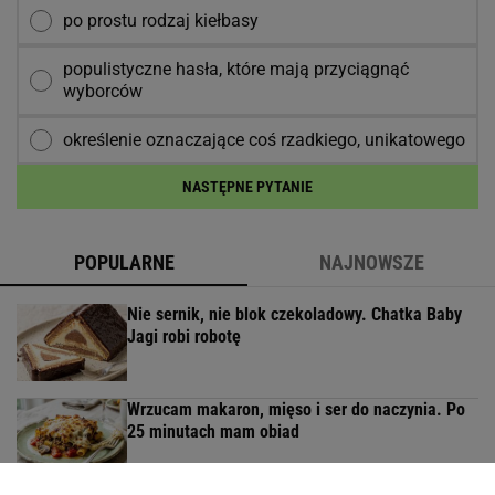
po prostu rodzaj kiełbasy
populistyczne hasła, które mają przyciągnąć
wyborców
określenie oznaczające coś rzadkiego, unikatowego
NASTĘPNE PYTANIE
POPULARNE
NAJNOWSZE
Nie sernik, nie blok czekoladowy. Chatka Baby
Jagi robi robotę
Wrzucam makaron, mięso i ser do naczynia. Po
25 minutach mam obiad