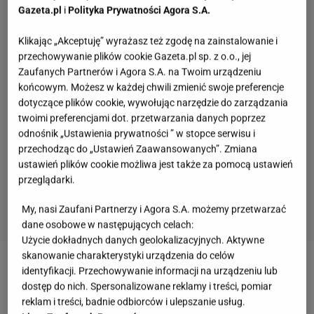
Gazeta.pl
i
Polityka Prywatności Agora S.A.
Klikając „Akceptuję” wyrażasz też zgodę na zainstalowanie i
przechowywanie plików cookie Gazeta.pl sp. z o.o., jej
Zaufanych Partnerów i Agora S.A. na Twoim urządzeniu
końcowym. Możesz w każdej chwili zmienić swoje preferencje
dotyczące plików cookie, wywołując narzędzie do zarządzania
twoimi preferencjami dot. przetwarzania danych poprzez
odnośnik „Ustawienia prywatności ” w stopce serwisu i
przechodząc do „Ustawień Zaawansowanych”. Zmiana
ustawień plików cookie możliwa jest także za pomocą ustawień
przeglądarki.
My, nasi Zaufani Partnerzy i Agora S.A. możemy przetwarzać
dane osobowe w następujących celach:
Użycie dokładnych danych geolokalizacyjnych. Aktywne
skanowanie charakterystyki urządzenia do celów
identyfikacji. Przechowywanie informacji na urządzeniu lub
Zobacz wideo
Masz kaca? Sięgnij po buraki, mogą
dostęp do nich. Spersonalizowane reklamy i treści, pomiar
złagodzić skutki
reklam i treści, badnie odbiorców i ulepszanie usług.