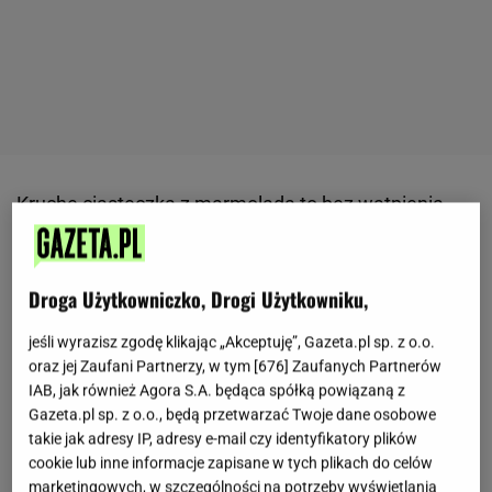
Kruche ciasteczka z marmoladą to bez wątpienia
jeden z najlepszych oraz najprostszych
deserów
.
Znają go wszyscy. Mimo upływu lat nigdy się nie
Droga Użytkowniczko, Drogi Użytkowniku,
nudzi i wciąż zachwyca smakiem. To idealna
przekąska zarówno na imprezy, jak i rodzinne
jeśli wyrazisz zgodę klikając „Akceptuję”, Gazeta.pl sp. z o.o.
spotkania czy wieczór filmowy w gronia
oraz jej Zaufani Partnerzy, w tym [
676
] Zaufanych Partnerów
IAB, jak również Agora S.A. będąca spółką powiązaną z
najbliższych.
Największą zaletą tych ciastek jest
Gazeta.pl sp. z o.o., będą przetwarzać Twoje dane osobowe
fakt, że robi się je bardzo szybko. Wystarczy pół
takie jak adresy IP, adresy e-mail czy identyfikatory plików
godziny.
cookie lub inne informacje zapisane w tych plikach do celów
marketingowych, w szczególności na potrzeby wyświetlania