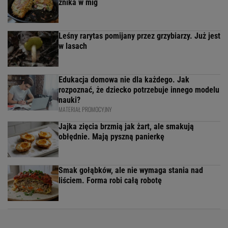
znika w mig
Leśny rarytas pomijany przez grzybiarzy. Już jest
w lasach
Edukacja domowa nie dla każdego. Jak
rozpoznać, że dziecko potrzebuje innego modelu
nauki?
MATERIAŁ PROMOCYJNY
Jajka zięcia brzmią jak żart, ale smakują
obłędnie. Mają pyszną panierkę
Smak gołąbków, ale nie wymaga stania nad
liściem. Forma robi całą robotę