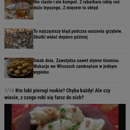
Nie ciasto i nie kompot. Z rabarbaru robię coś
dużo lepszego. Z mięsem to obłęd
To najczęstszy błąd podczas suszenia grzybów.
Skutki widać dopiero później
Smak dnia. Zawstydza nawet słynne tiramisu.
Wakacje we Włoszech zamknęłam w jednym
wypieku
1/16
Kto lubi pierogi ruskie? Chyba każdy! Ale czy
wiecie, z czego robi się farsz do nich?