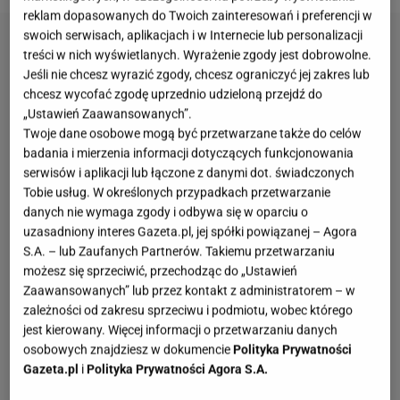
reklam dopasowanych do Twoich zainteresowań i preferencji w
swoich serwisach, aplikacjach i w Internecie lub personalizacji
treści w nich wyświetlanych. Wyrażenie zgody jest dobrowolne.
Jeśli nie chcesz wyrazić zgody, chcesz ograniczyć jej zakres lub
chcesz wycofać zgodę uprzednio udzieloną przejdź do
„Ustawień Zaawansowanych”.
Twoje dane osobowe mogą być przetwarzane także do celów
badania i mierzenia informacji dotyczących funkcjonowania
serwisów i aplikacji lub łączone z danymi dot. świadczonych
Tobie usług. W określonych przypadkach przetwarzanie
danych nie wymaga zgody i odbywa się w oparciu o
uzasadniony interes Gazeta.pl, jej spółki powiązanej – Agora
S.A. – lub Zaufanych Partnerów. Takiemu przetwarzaniu
możesz się sprzeciwić, przechodząc do „Ustawień
Zaawansowanych” lub przez kontakt z administratorem – w
zależności od zakresu sprzeciwu i podmiotu, wobec którego
jest kierowany. Więcej informacji o przetwarzaniu danych
osobowych znajdziesz w dokumencie
Polityka Prywatności
Gazeta.pl
i
Polityka Prywatności Agora S.A.