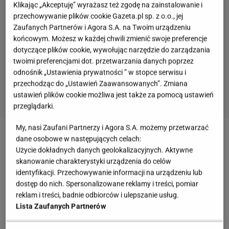
Klikając „Akceptuję” wyrażasz też zgodę na zainstalowanie i
przechowywanie plików cookie Gazeta.pl sp. z o.o., jej
Zaufanych Partnerów i Agora S.A. na Twoim urządzeniu
końcowym. Możesz w każdej chwili zmienić swoje preferencje
dotyczące plików cookie, wywołując narzędzie do zarządzania
twoimi preferencjami dot. przetwarzania danych poprzez
odnośnik „Ustawienia prywatności ” w stopce serwisu i
przechodząc do „Ustawień Zaawansowanych”. Zmiana
ustawień plików cookie możliwa jest także za pomocą ustawień
przeglądarki.
My, nasi Zaufani Partnerzy i Agora S.A. możemy przetwarzać
dane osobowe w następujących celach:
Zobacz wideo
Strasznie pysznie ciastka z dwóch
Użycie dokładnych danych geolokalizacyjnych. Aktywne
składników. Goście będą krzyczeć... z zachwytu
skanowanie charakterystyki urządzenia do celów
identyfikacji. Przechowywanie informacji na urządzeniu lub
dostęp do nich. Spersonalizowane reklamy i treści, pomiar
Szybkie ciasteczka z marmoladą. Lepiej od razu
reklam i treści, badnie odbiorców i ulepszanie usług.
zrób podwójną porcję
Lista Zaufanych Partnerów
Ostateczny smak ciasteczek zależy wyłącznie od