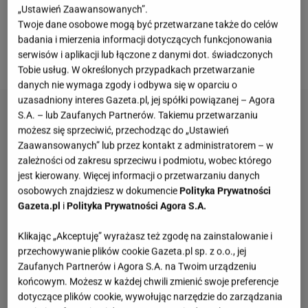
„Ustawień Zaawansowanych”.
do
ciast
, tart,
kompotów
, konfitur i sosów słodkich,
Twoje dane osobowe mogą być przetwarzane także do celów
jak i wytrawnych. I choć jego zastosowań jest wiele,
badania i mierzenia informacji dotyczących funkcjonowania
serwisów i aplikacji lub łączone z danymi dot. świadczonych
jedno pytanie powraca co roku jak bumerang.
Tobie usług. W określonych przypadkach przetwarzanie
danych nie wymaga zgody i odbywa się w oparciu o
uzasadniony interes Gazeta.pl, jej spółki powiązanej – Agora
S.A. – lub Zaufanych Partnerów. Takiemu przetwarzaniu
możesz się sprzeciwić, przechodząc do „Ustawień
Zaawansowanych” lub przez kontakt z administratorem – w
zależności od zakresu sprzeciwu i podmiotu, wobec którego
jest kierowany. Więcej informacji o przetwarzaniu danych
osobowych znajdziesz w dokumencie
Polityka Prywatności
Gazeta.pl
i
Polityka Prywatności Agora S.A.
Klikając „Akceptuję” wyrażasz też zgodę na zainstalowanie i
przechowywanie plików cookie Gazeta.pl sp. z o.o., jej
Zaufanych Partnerów i Agora S.A. na Twoim urządzeniu
końcowym. Możesz w każdej chwili zmienić swoje preferencje
dotyczące plików cookie, wywołując narzędzie do zarządzania