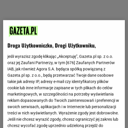
Droga Użytkowniczko, Drogi Użytkowniku,
Rabarbar
to
warzywo
o charakterystycznym
jeśli wyrazisz zgodę klikając „Akceptuję”, Gazeta.pl sp. z o.o.
kwaśnym smaku i szerokim zastosowaniu w kuchni.
oraz jej Zaufani Partnerzy, w tym [
676
] Zaufanych Partnerów
Zawiera cenne składniki, takie jak błonnik, witamina
IAB, jak również Agora S.A. będąca spółką powiązaną z
Gazeta.pl sp. z o.o., będą przetwarzać Twoje dane osobowe
K, potas oraz przeciwutleniacze.
Jak podaje BBC
takie jak adresy IP, adresy e-mail czy identyfikatory plików
Good Food, wspiera trawienie i ma działanie
cookie lub inne informacje zapisane w tych plikach do celów
przeciwzapalne, ale nie każdy powinien sięgać po
marketingowych, w szczególności na potrzeby wyświetlania
reklam dopasowanych do Twoich zainteresowań i preferencji w
niego bez ograniczeń.
Osoby z problemami
swoich serwisach, aplikacjach i w Internecie lub personalizacji
nerkowymi, dną moczanową lub dużym ryzykiem
treści w nich wyświetlanych. Wyrażenie zgody jest dobrowolne.
osteoporozy powinny zachować ostrożność z uwagi
Jeśli nie chcesz wyrazić zgody, chcesz ograniczyć jej zakres lub
chcesz wycofać zgodę uprzednio udzieloną przejdź do
na obecność kwasu szczawiowego. W sezonie trafia