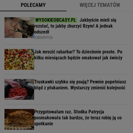
POLECAMY
WIĘCEJ TEMATÓW
Jakbyście mieli się
rozstać, to jakby zburzyć Rzym! A jednak
odszedł
SUBSKRYPCJA
Jak mrozić rabarbar? To dziecinnie proste. Po
kilku miesiącach będzie smakował jak świeży
Truskawki szybko się psują? Pewnie popełniasz
błąd z płukaniem. Wystarczy zmienić kolejność
Przygotowałam raz. Słodka Patrycja
posmakowała tak bardzo, że teraz robię ją co
spotkanie