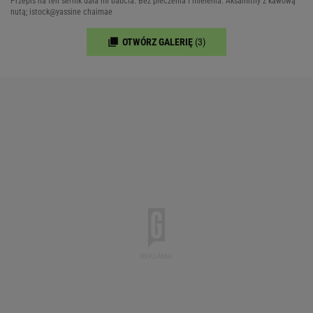
Przepis na ten sernik dała mi babcia. Bez pieczenia i mielenia. Aksamitny z kawową
nutą; istock@yassine chaimae
OTWÓRZ GALERIĘ
(3)