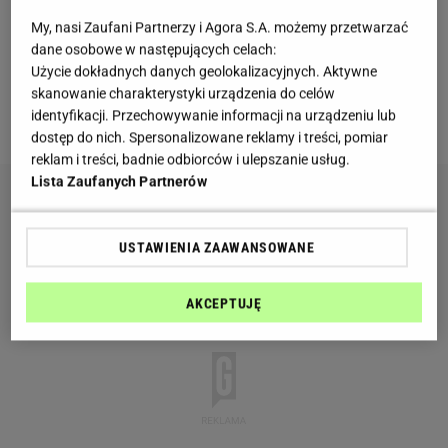
ważne nie wymaga spędzania wielu godzin w
My, nasi Zaufani Partnerzy i Agora S.A. możemy przetwarzać
kuchni. Najpierw go robiła moja babcia, a teraz robię
dane osobowe w następujących celach:
ja.
Użycie dokładnych danych geolokalizacyjnych. Aktywne
skanowanie charakterystyki urządzenia do celów
identyfikacji. Przechowywanie informacji na urządzeniu lub
Składniki do zrobienia spodu:
dostęp do nich. Spersonalizowane reklamy i treści, pomiar
reklam i treści, badnie odbiorców i ulepszanie usług.
Lista Zaufanych Partnerów
USTAWIENIA ZAAWANSOWANE
AKCEPTUJĘ