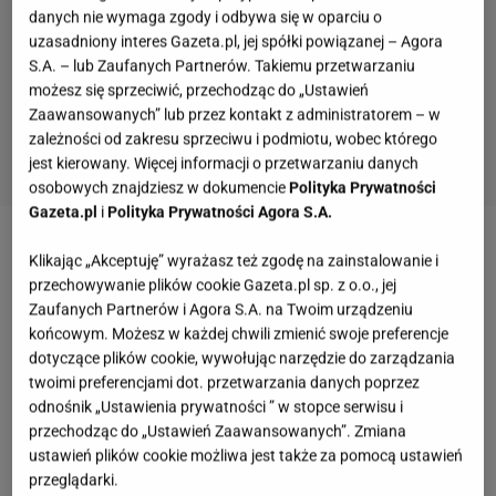
danych nie wymaga zgody i odbywa się w oparciu o
uzasadniony interes Gazeta.pl, jej spółki powiązanej – Agora
S.A. – lub Zaufanych Partnerów. Takiemu przetwarzaniu
możesz się sprzeciwić, przechodząc do „Ustawień
Zaawansowanych” lub przez kontakt z administratorem – w
zależności od zakresu sprzeciwu i podmiotu, wobec którego
jest kierowany. Więcej informacji o przetwarzaniu danych
osobowych znajdziesz w dokumencie
Polityka Prywatności
Gazeta.pl
i
Polityka Prywatności Agora S.A.
Zobacz wideo
Przepis na szybki domowy chleb z
Klikając „Akceptuję” wyrażasz też zgodę na zainstalowanie i
ziaren. Nie potrzebujesz ani mąki, ani drożdży
przechowywanie plików cookie Gazeta.pl sp. z o.o., jej
Zaufanych Partnerów i Agora S.A. na Twoim urządzeniu
końcowym. Możesz w każdej chwili zmienić swoje preferencje
Ten sernik zrobisz w kilka chwil i zawstydzisz
dotyczące plików cookie, wywołując narzędzie do zarządzania
twoimi preferencjami dot. przetwarzania danych poprzez
cukierników. Nawet nie musisz mielić sera
odnośnik „Ustawienia prywatności ” w stopce serwisu i
przechodząc do „Ustawień Zaawansowanych”. Zmiana
Sernik kawowy bez pieczenia to świetna opcja dla
ustawień plików cookie możliwa jest także za pomocą ustawień
zabieganych
. Wbrew pozorom robi się go szybko i co
przeglądarki.