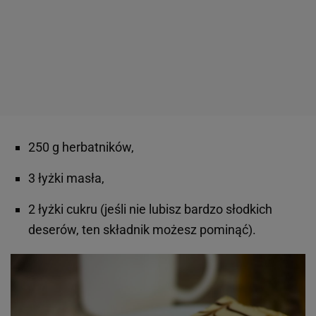
250 g herbatników,
3 łyżki masła,
2 łyżki cukru (jeśli nie lubisz bardzo słodkich
deserów, ten składnik możesz pominąć).