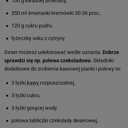
100 g kwaśnej śmietany,
350 ml śmietanki kremówki 30-36 proc.,
120 g cukru pudru.
łyżeczkę soku z cytryny
Deser możesz udekorować wedle uznania.
Dobrze
sprawdzi się np. polewa czekoladowa.
Składniki
dodatkowe do zrobienia kawowej pianki i polewy to:
3 łyżki
kawy
rozpuszczalnej,
3 łyżki cukru,
3 łyżki gorącej wody
połowa tabliczki czekolady deserowej,