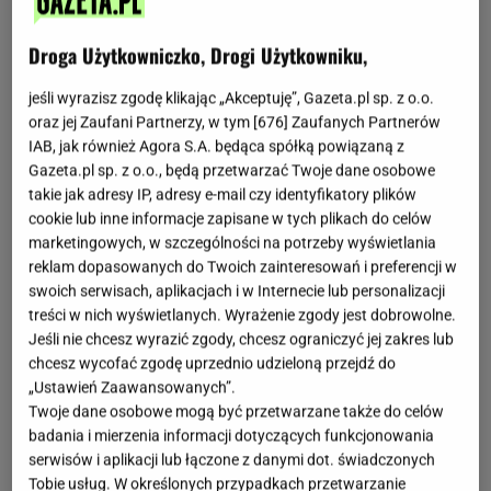
Droga Użytkowniczko, Drogi Użytkowniku,
jeśli wyrazisz zgodę klikając „Akceptuję”, Gazeta.pl sp. z o.o.
oraz jej Zaufani Partnerzy, w tym [
676
] Zaufanych Partnerów
IAB, jak również Agora S.A. będąca spółką powiązaną z
Gazeta.pl sp. z o.o., będą przetwarzać Twoje dane osobowe
takie jak adresy IP, adresy e-mail czy identyfikatory plików
cookie lub inne informacje zapisane w tych plikach do celów
marketingowych, w szczególności na potrzeby wyświetlania
reklam dopasowanych do Twoich zainteresowań i preferencji w
swoich serwisach, aplikacjach i w Internecie lub personalizacji
treści w nich wyświetlanych. Wyrażenie zgody jest dobrowolne.
Jeśli nie chcesz wyrazić zgody, chcesz ograniczyć jej zakres lub
chcesz wycofać zgodę uprzednio udzieloną przejdź do
„Ustawień Zaawansowanych”.
Twoje dane osobowe mogą być przetwarzane także do celów
badania i mierzenia informacji dotyczących funkcjonowania
serwisów i aplikacji lub łączone z danymi dot. świadczonych
Tobie usług. W określonych przypadkach przetwarzanie