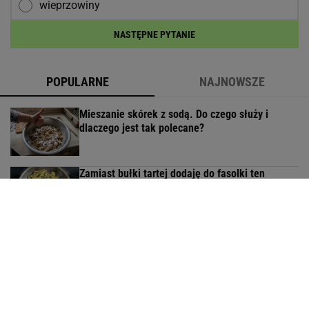
wieprzowiny
NASTĘPNE PYTANIE
POPULARNE
NAJNOWSZE
Mieszanie skórek z sodą. Do czego służy i
dlaczego jest tak polecane?
Zamiast bułki tartej dodaję do fasolki ten
składnik. Obiad palce lizać
Nie czekaj, aż będzie za późno. To może
oznaczać, że szkoła przestała służyć dziecku
MATERIAŁ PROMOCYJNY
Piekarnik? Latem nie ma mowy. Ten cytrynowy
obłoczek robię inaczej