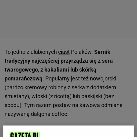
To jedno z ulubionych
ciast
Polaków.
Sernik
tradycyjny najczęściej przyrządza się z sera
twarogowego, z bakaliami lub skórką
pomarańczową
. Popularny jest też nowojorski
(bardzo kremowy robiony z serka z dodatkiem
śmietany), włoski (z ricottą) lub baskijski (bez
spodu). Tym razem postaw na kawową odmianę
nazywaną dalgona coffee.