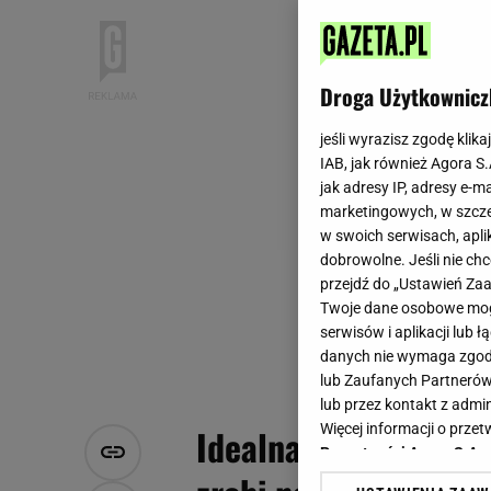
Droga Użytkownicz
jeśli wyrazisz zgodę klika
IAB, jak również Agora S
jak adresy IP, adresy e-m
marketingowych, w szcze
w swoich serwisach, aplik
dobrowolne. Jeśli nie ch
przejdź do „Ustawień Z
Twoje dane osobowe mogą
serwisów i aplikacji lub
danych nie wymaga zgody 
lub Zaufanych Partnerów
lub przez kontakt z admi
Więcej informacji o prz
Idealna do gofrów i 
Prywatności Agora S.A.