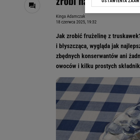
zrobi nawet kulinarn
USTAWIENIA ZAA
Klikając „Akceptuję” wyra
Zaufanych Partnerów i A
Kinga Adamczak
dotyczące plików cookie,
18 czerwca 2025, 19:32
odnośnik „Ustawienia pr
plików cookie możliwa je
Jak zrobić frużelinę z truskawe
My, nasi Zaufani Partne
i błyszcząca, wygląda jak najlep
Użycie dokładnych danych
zbędnych konserwantów ani żadny
Przechowywanie informacji
badnie odbiorców i uleps
owoców i kilku prostych składni