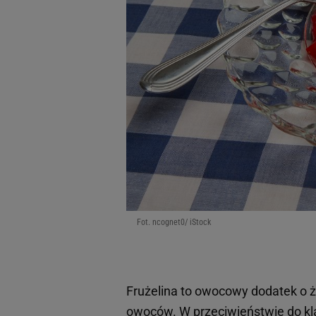
Fot. ncognet0/ iStock
Frużelina to owocowy dodatek o że
owoców
. W przeciwieństwie do k