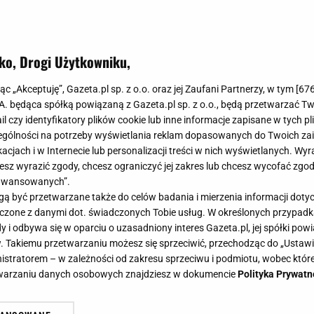
ko, Drogi Użytkowniku,
jąc „Akceptuję”, Gazeta.pl sp. z o.o. oraz jej Zaufani Partnerzy, w tym [
67
.A. będąca spółką powiązaną z Gazeta.pl sp. z o.o., będą przetwarzać T
ail czy identyfikatory plików cookie lub inne informacje zapisane w tych p
gólności na potrzeby wyświetlania reklam dopasowanych do Twoich zain
acjach i w Internecie lub personalizacji treści w nich wyświetlanych. Wyr
cesz wyrazić zgody, chcesz ograniczyć jej zakres lub chcesz wycofać zgo
aawansowanych”.
 być przetwarzane także do celów badania i mierzenia informacji dot
 łączone z danymi dot. świadczonych Tobie usług. W określonych przypad
i odbywa się w oparciu o uzasadniony interes Gazeta.pl, jej spółki powi
. Takiemu przetwarzaniu możesz się sprzeciwić, przechodząc do „Ust
nistratorem – w zależności od zakresu sprzeciwu i podmiotu, wobec które
etwarzaniu danych osobowych znajdziesz w dokumencie
Polityka Prywatn
naleśników. Frużelinę z truskawek