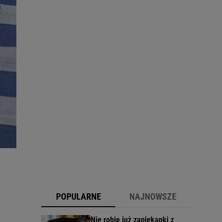
POPULARNE
NAJNOWSZE
Nie robię już zapiekanki z