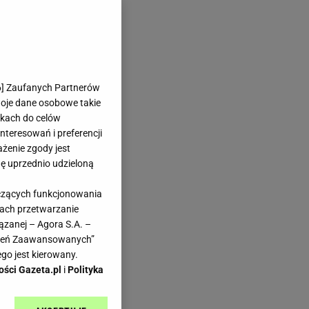
6
] Zaufanych Partnerów
woje dane osobowe takie
likach do celów
teresowań i preferencji
ażenie zgody jest
dę uprzednio udzieloną
yczących funkcjonowania
kach przetwarzanie
ązanej – Agora S.A. –
awień Zaawansowanych”
go jest kierowany.
ości Gazeta.pl
i
Polityka