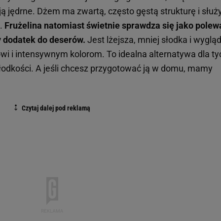
ją jędrne. Dżem ma zwartą, często gęstą strukturę i służ
.
Frużelina natomiast świetnie sprawdza się jako polew
y dodatek do deserów.
Jest lżejsza, mniej słodka i wyglą
owi i intensywnym kolorom. To idealna alternatywa dla ty
łodkości. A jeśli chcesz przygotować ją w domu, mamy