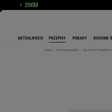
WIADOMOŚCI
NEXT
SPORT
PLOTEK
D
AKTUALNOŚCI
PRZEPISY
PORADY
KUCHNIE 
Haps
Jak przygotować
Jak zrobić frużelinę 