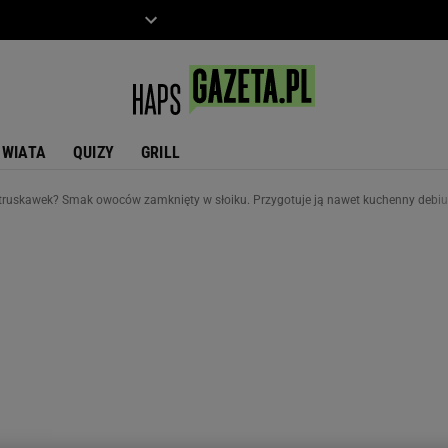
ZIECKO
MOTO
ŚWIATA
QUIZY
GRILL
z truskawek? Smak owoców zamknięty w słoiku. Przygotuje ją nawet kuchenny debiu