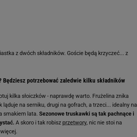
iastka z dwóch składników. Goście będą krzyczeć... z
k? Będziesz potrzebować zaledwie kilku składników
tuj kilka słoiczków - naprawdę warto. Frużelina znika
k ląduje na serniku, drugi na gofrach, a trzeci... idealny na
za smakiem lata.
Sezonowe truskawki są tak pachnące i
ystać.
A skoro i tak robisz
przetwory
, nic nie stoi na
 więcej.