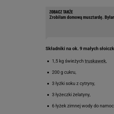
Zrobiłam domową musztardę. Byłam 
Składniki na ok. 9 małych słoicz
1,5 kg świeżych
truskawek
,
200 g cukru,
3 łyżki soku z cytryny,
3 łyżeczki żelatyny,
6 łyżek zimnej wody do namocz