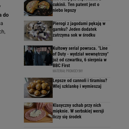
cukinii. Ten patent jest o
y
niebo lepszy
a do
da
Pierogi z jagodami pękają w
garnku? Jeden dodatek
ch,
zatrzyma sok w środku
Kultowy serial powraca. "Line
of Duty - wydział wewnętrzny"
już od czwartku, 6 sierpnia w
BBC First
MATERIAŁ PROMOCYJNY
Lepsze od cannoli i tiramisu?
Wlej szklankę i wymieszaj
Klasyczny schab przy nich
mięknie. W serbskiej wersji
liczy się środek