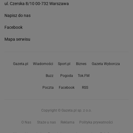
ul. Czerska 8/10 00-732 Warszawa
Napisz do nas
Facebook
Mapa serwisu
Gazeta.pl
Wiadomości
Sport.pl
Biznes
Gazeta Wyborcza
Buzz
Pogoda
Tok.FM
Poczta
Facebook
RSS
Copyright © Gazeta.pl sp. z o.o.
O Nas
Staże u nas
Reklama
Polityka prywatności