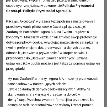
aglio e olio smakowało jak we włoskiej trattorii,
jest kierowany. Więcej informacji o przetwarzaniu danych
osobowych znajdziesz w dokumencie
Polityka Prywatności
musisz zadbać o dobrej jakości oliwę z oliwek - to już
Gazeta.pl
i
Polityka Prywatności Agora S.A.
pół sukcesu.
Jednak z oliwą musisz uważać
- jeśli
czosnek w oliwie zacznie się smażyć, to umarł w
Klikając „Akceptuję” wyrażasz też zgodę na zainstalowanie i
przechowywanie plików cookie Gazeta.pl sp. z o.o., jej
butach...
Zaufanych Partnerów i Agora S.A. na Twoim urządzeniu
końcowym. Możesz w każdej chwili zmienić swoje preferencje
dotyczące plików cookie, wywołując narzędzie do zarządzania
twoimi preferencjami dot. przetwarzania danych poprzez
odnośnik „Ustawienia prywatności ” w stopce serwisu i
przechodząc do „Ustawień Zaawansowanych”. Zmiana
ustawień plików cookie możliwa jest także za pomocą ustawień
przeglądarki.
My, nasi Zaufani Partnerzy i Agora S.A. możemy przetwarzać
dane osobowe w następujących celach:
Użycie dokładnych danych geolokalizacyjnych. Aktywne
skanowanie charakterystyki urządzenia do celów
identyfikacji. Przechowywanie informacji na urządzeniu lub
dostęp do nich. Spersonalizowane reklamy i treści, pomiar