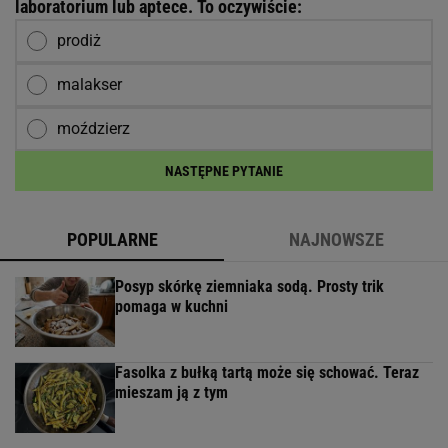
laboratorium lub aptece. To oczywiście:
prodiż
malakser
moździerz
NASTĘPNE PYTANIE
POPULARNE
NAJNOWSZE
Posyp skórkę ziemniaka sodą. Prosty trik
pomaga w kuchni
Fasolka z bułką tartą może się schować. Teraz
mieszam ją z tym