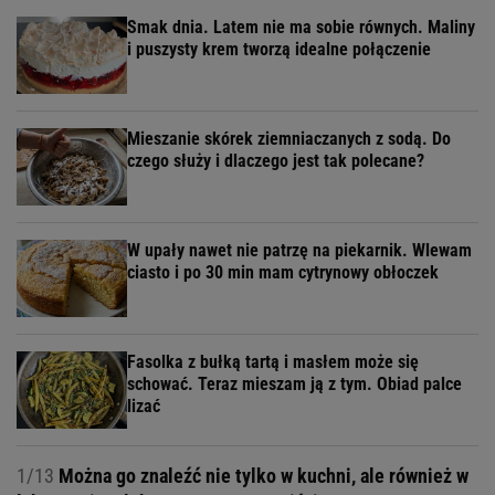
Smak dnia. Latem nie ma sobie równych. Maliny
i puszysty krem tworzą idealne połączenie
Mieszanie skórek ziemniaczanych z sodą. Do
czego służy i dlaczego jest tak polecane?
W upały nawet nie patrzę na piekarnik. Wlewam
ciasto i po 30 min mam cytrynowy obłoczek
Fasolka z bułką tartą i masłem może się
schować. Teraz mieszam ją z tym. Obiad palce
lizać
1/13
Można go znaleźć nie tylko w kuchni, ale również w