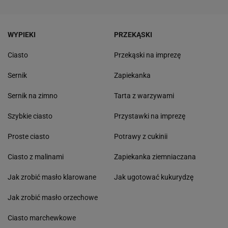
WYPIEKI
PRZEKĄSKI
Ciasto
Przekąski na imprezę
Sernik
Zapiekanka
Sernik na zimno
Tarta z warzywami
Szybkie ciasto
Przystawki na imprezę
Proste ciasto
Potrawy z cukinii
Ciasto z malinami
Zapiekanka ziemniaczana
Jak zrobić masło klarowane
Jak ugotować kukurydzę
Jak zrobić masło orzechowe
Ciasto marchewkowe