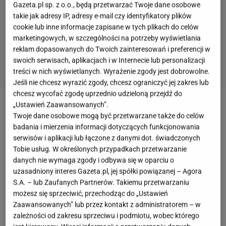
Gazeta.pl sp. z o.o., będą przetwarzać Twoje dane osobowe
takie jak adresy IP, adresy e-mail czy identyfikatory plików
cookie lub inne informacje zapisane w tych plikach do celów
marketingowych, w szczególności na potrzeby wyświetlania
reklam dopasowanych do Twoich zainteresowań i preferencji w
swoich serwisach, aplikacjach i w Internecie lub personalizacji
treści w nich wyświetlanych. Wyrażenie zgody jest dobrowolne.
Jeśli nie chcesz wyrazić zgody, chcesz ograniczyć jej zakres lub
chcesz wycofać zgodę uprzednio udzieloną przejdź do
„Ustawień Zaawansowanych”.
Co na szybki
obiad
? Masz do wyboru albo gotowe
Twoje dane osobowe mogą być przetwarzane także do celów
danie do podgrzania w mikrofali, albo przepyszny,
badania i mierzenia informacji dotyczących funkcjonowania
iście włoski makaron. Spaghetti aglio e olio to nie
serwisów i aplikacji lub łączone z danymi dot. świadczonych
Tobie usług. W określonych przypadkach przetwarzanie
tylko świetny pomysł na szybki obiad, ale także
danych nie wymaga zgody i odbywa się w oparciu o
prawdziwa uczta w najprostszym wydaniu
. Kuchnia
uzasadniony interes Gazeta.pl, jej spółki powiązanej – Agora
włoska słynie z prostoty i najlepszych połączeń
S.A. – lub Zaufanych Partnerów. Takiemu przetwarzaniu
możesz się sprzeciwić, przechodząc do „Ustawień
smakowych, dlatego jeśli nie wiesz, co zrobić na
Zaawansowanych” lub przez kontakt z administratorem – w
obiad, postaw na szybki makaron. Żeby
spaghetti
zależności od zakresu sprzeciwu i podmiotu, wobec którego