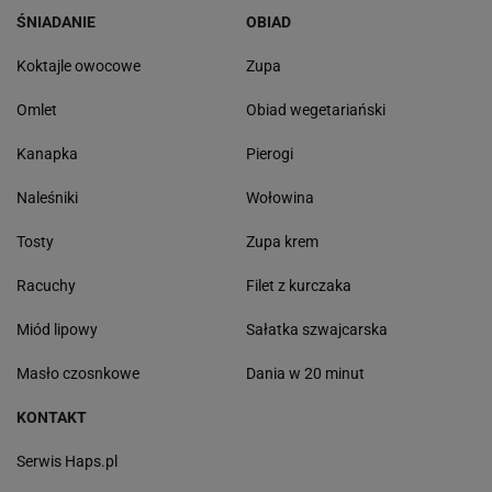
ŚNIADANIE
OBIAD
Koktajle owocowe
Zupa
Omlet
Obiad wegetariański
Kanapka
Pierogi
Naleśniki
Wołowina
Tosty
Zupa krem
Racuchy
Filet z kurczaka
Miód lipowy
Sałatka szwajcarska
Masło czosnkowe
Dania w 20 minut
KONTAKT
Serwis Haps.pl