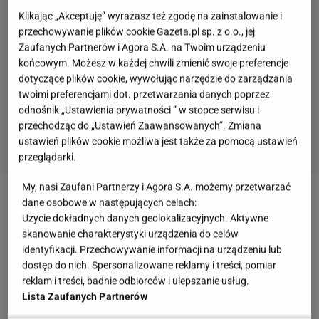
Klikając „Akceptuję” wyrażasz też zgodę na zainstalowanie i
przechowywanie plików cookie Gazeta.pl sp. z o.o., jej
Zaufanych Partnerów i Agora S.A. na Twoim urządzeniu
końcowym. Możesz w każdej chwili zmienić swoje preferencje
dotyczące plików cookie, wywołując narzędzie do zarządzania
twoimi preferencjami dot. przetwarzania danych poprzez
odnośnik „Ustawienia prywatności ” w stopce serwisu i
przechodząc do „Ustawień Zaawansowanych”. Zmiana
ustawień plików cookie możliwa jest także za pomocą ustawień
przeglądarki.
My, nasi Zaufani Partnerzy i Agora S.A. możemy przetwarzać
dane osobowe w następujących celach:
Zobacz wideo
Suflet czekoladowy według Davida
Użycie dokładnych danych geolokalizacyjnych. Aktywne
Gaboriaud
skanowanie charakterystyki urządzenia do celów
identyfikacji. Przechowywanie informacji na urządzeniu lub
dostęp do nich. Spersonalizowane reklamy i treści, pomiar
Ptasie mleczko truskawkowe. Lekki, piankowy
reklam i treści, badnie odbiorców i ulepszanie usług.
deser z herbatnikami
Lista Zaufanych Partnerów