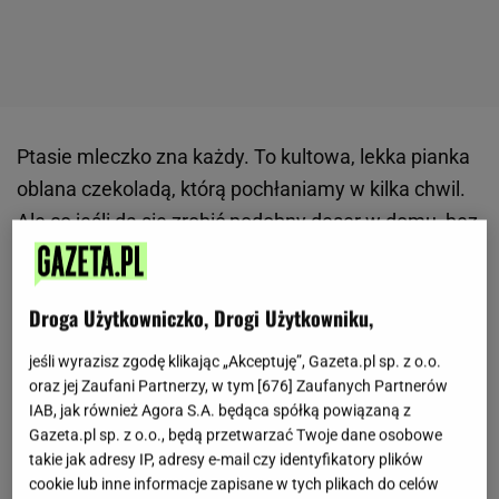
Ptasie mleczko zna każdy. To kultowa, lekka pianka
oblana czekoladą, którą pochłaniamy w kilka chwil.
Ale co jeśli da się zrobić podobny
deser
w domu, bez
czekolady
i bez potrzeby brudzenia rąk?
Wystarczy
galaretka, trochę wody i paczka herbatników, by
Droga Użytkowniczko, Drogi Użytkowniku,
wyczarować prosty, puszysty przysmak.
Wygląda
jak ciastko, a smakuje jak domowy klasyk.
Przepis
jeśli wyrazisz zgodę klikając „Akceptuję”, Gazeta.pl sp. z o.o.
pokazała na TikToku autorka @emigotuje i internet
oraz jej Zaufani Partnerzy, w tym [
676
] Zaufanych Partnerów
IAB, jak również Agora S.A. będąca spółką powiązaną z
oszalał na jego punkcie. Idealny na imprezy, dla
Gazeta.pl sp. z o.o., będą przetwarzać Twoje dane osobowe
dzieci i dla tych, którzy nie lubią czasochłonnych
takie jak adresy IP, adresy e-mail czy identyfikatory plików
słodkości.
cookie lub inne informacje zapisane w tych plikach do celów