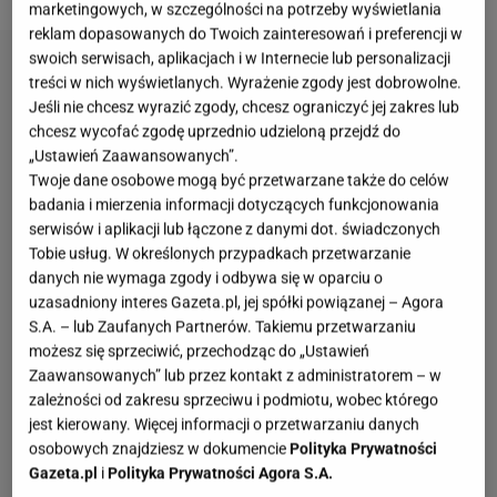
marketingowych, w szczególności na potrzeby wyświetlania
reklam dopasowanych do Twoich zainteresowań i preferencji w
swoich serwisach, aplikacjach i w Internecie lub personalizacji
treści w nich wyświetlanych. Wyrażenie zgody jest dobrowolne.
Jeśli nie chcesz wyrazić zgody, chcesz ograniczyć jej zakres lub
chcesz wycofać zgodę uprzednio udzieloną przejdź do
„Ustawień Zaawansowanych”.
Twoje dane osobowe mogą być przetwarzane także do celów
badania i mierzenia informacji dotyczących funkcjonowania
serwisów i aplikacji lub łączone z danymi dot. świadczonych
Tobie usług. W określonych przypadkach przetwarzanie
danych nie wymaga zgody i odbywa się w oparciu o
uzasadniony interes Gazeta.pl, jej spółki powiązanej – Agora
S.A. – lub Zaufanych Partnerów. Takiemu przetwarzaniu
możesz się sprzeciwić, przechodząc do „Ustawień
Zaawansowanych” lub przez kontakt z administratorem – w
zależności od zakresu sprzeciwu i podmiotu, wobec którego
jest kierowany. Więcej informacji o przetwarzaniu danych
osobowych znajdziesz w dokumencie
Polityka Prywatności
Gazeta.pl
i
Polityka Prywatności Agora S.A.