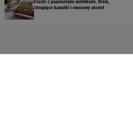
Ciasto z popularnymi wafelkami. Krem,
chrupiące kawałki i owocowy akcent