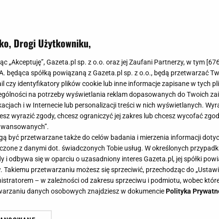
ko, Drogi Użytkowniku,
jąc „Akceptuję”, Gazeta.pl sp. z o.o. oraz jej Zaufani Partnerzy, w tym [
67
.A. będąca spółką powiązaną z Gazeta.pl sp. z o.o., będą przetwarzać T
ail czy identyfikatory plików cookie lub inne informacje zapisane w tych p
gólności na potrzeby wyświetlania reklam dopasowanych do Twoich zain
acjach i w Internecie lub personalizacji treści w nich wyświetlanych. Wyr
cesz wyrazić zgody, chcesz ograniczyć jej zakres lub chcesz wycofać zgo
aawansowanych”.
 być przetwarzane także do celów badania i mierzenia informacji dot
 łączone z danymi dot. świadczonych Tobie usług. W określonych przypad
i odbywa się w oparciu o uzasadniony interes Gazeta.pl, jej spółki powi
. Takiemu przetwarzaniu możesz się sprzeciwić, przechodząc do „Ust
nistratorem – w zależności od zakresu sprzeciwu i podmiotu, wobec które
etwarzaniu danych osobowych znajdziesz w dokumencie
Polityka Prywatn
ocowym dodatkiem. Zmiksuj składn