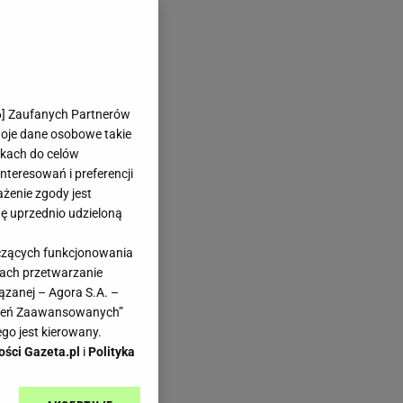
6
] Zaufanych Partnerów
woje dane osobowe takie
likach do celów
teresowań i preferencji
ażenie zgody jest
dę uprzednio udzieloną
yczących funkcjonowania
kach przetwarzanie
ązanej – Agora S.A. –
awień Zaawansowanych”
go jest kierowany.
ości Gazeta.pl
i
Polityka
iki