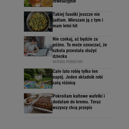
rewelacyjnie
Takiej fasolki jeszcze nie
jadłam. Mieszam ją z tym i
mam letni hit
Nie czekaj, aż będzie za
późno. To może oznaczać, że
szkoła przestała służyć
dziecku
MATERIAŁ PROMOCYJNY
Całe lato robię tylko ten
napój. Jeden składnik robi
całą różnicę
Pokroiłam kultowe wafelki i
dodałam do kremu. Teraz
wszyscy chcą przepis