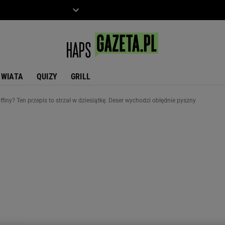
ZIECKO
MOTO
ŚWIATA
QUIZY
GRILL
ffiny? Ten przepis to strzał w dziesiątkę. Deser wychodzi obłędnie pyszny