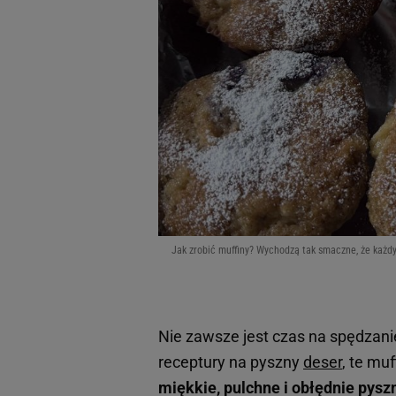
Jak zrobić muffiny? Wychodzą tak smaczne, że każdy 
Nie zawsze jest czas na spędzanie
receptury na pyszny
deser
, te mu
miękkie, pulchne i obłędnie pysz