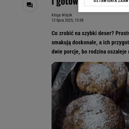
i gotowe. Będą wilgo
USTAWIENIA ZAA
Klikając „Akceptuję” wyra
Zaufanych Partnerów i A
Kinga Wójcik
dotyczące plików cookie,
12 lipca 2025, 15:58
odnośnik „Ustawienia pr
plików cookie możliwa je
Co zrobić na szybki deser? Prost
My, nasi Zaufani Partne
smakują doskonale, a ich przygot
Użycie dokładnych danych
dwie porcje, bo rodzina oszaleje 
Przechowywanie informacji
badnie odbiorców i uleps