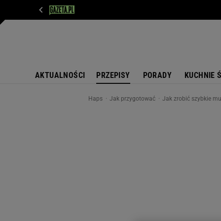
WIADOMOŚCI
NEXT
SPORT
PLOTEK
D
AKTUALNOŚCI
PRZEPISY
PORADY
KUCHNIE 
Haps
Jak przygotować
Jak zrobić szybkie mu