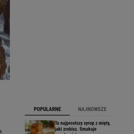
POPULARNE
NAJNOWSZE
To najprostszy syrop z mięty,
jaki zrobisz. Smakuje
a