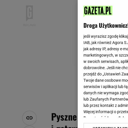
Droga Użytkownicz
jeśli wyrazisz zgodę klika
IAB, jak również Agora S
jak adresy IP, adresy e-m
marketingowych, w szcze
w swoich serwisach, aplik
dobrowolne. Jeśli nie ch
przejdź do „Ustawień Z
Twoje dane osobowe mogą
serwisów i aplikacji lub
danych nie wymaga zgody 
lub Zaufanych Partnerów
lub przez kontakt z admi
Więcej informacji o prz
Pyszne muffiny z ow
Prywatności Agora S.A.