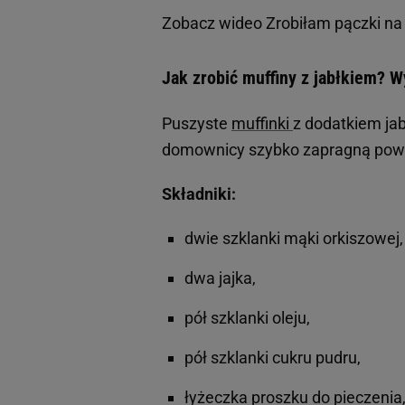
Zobacz wideo
Zrobiłam pączki na 
Jak zrobić muffiny z jabłkiem? W
Puszyste
muffinki
z dodatkiem jab
domownicy szybko zapragną powt
Składniki:
dwie szklanki mąki orkiszowej
dwa jajka,
pół szklanki oleju,
pół szklanki cukru pudru,
łyżeczka proszku do pieczenia