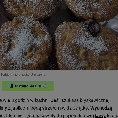
będzie chciał przepis, fot redakcja
OTWÓRZ GALERIĘ
(3)
 wielu godzin w kuchni. Jeśli szukasz błyskawicznej
ffiny z jabłkiem będą strzałem w dziesiątkę.
Wychodzą
ne.
Idealnie będą pasowały do popołudniowej
kawy
lub n