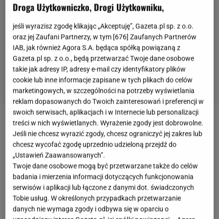
Droga Użytkowniczko, Drogi Użytkowniku,
jeśli wyrazisz zgodę klikając „Akceptuję”, Gazeta.pl sp. z o.o.
oraz jej Zaufani Partnerzy, w tym [
676
] Zaufanych Partnerów
IAB, jak również Agora S.A. będąca spółką powiązaną z
Gazeta.pl sp. z o.o., będą przetwarzać Twoje dane osobowe
takie jak adresy IP, adresy e-mail czy identyfikatory plików
cookie lub inne informacje zapisane w tych plikach do celów
marketingowych, w szczególności na potrzeby wyświetlania
reklam dopasowanych do Twoich zainteresowań i preferencji w
swoich serwisach, aplikacjach i w Internecie lub personalizacji
treści w nich wyświetlanych. Wyrażenie zgody jest dobrowolne.
Ogórki w zalewie curry
to hit każdej imprezy u moich
Jeśli nie chcesz wyrazić zgody, chcesz ograniczyć jej zakres lub
teściów i od jakiegoś czasu także w moim domu.
chcesz wycofać zgodę uprzednio udzieloną przejdź do
Jako hobbystka entuzjastka wszelkich
przetworów
,
„Ustawień Zaawansowanych”.
Twoje dane osobowe mogą być przetwarzane także do celów
robię je z wielką przyjemnością, a zajadam z jeszcze
badania i mierzenia informacji dotyczących funkcjonowania
większą. Są wyraziste, chrupiące i naprawdę
serwisów i aplikacji lub łączone z danymi dot. świadczonych
doskonałe.
Oprócz zalewy ważny jest jeden dodatek
Tobie usług. W określonych przypadkach przetwarzanie
- chodzi o
liście selera
. Te ogórki są tak pyszne, że
danych nie wymaga zgody i odbywa się w oparciu o