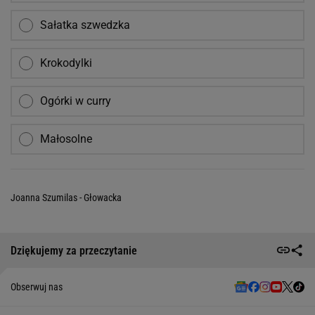
Sałatka szwedzka
Krokodylki
Ogórki w curry
Małosolne
Joanna Szumilas - Głowacka
Dziękujemy za przeczytanie
Obserwuj nas