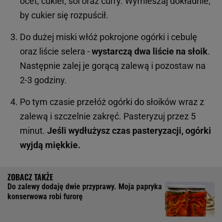
ocet, cukier, sól oraz curry. Wymieszaj dokładnie,
by cukier się rozpuścił.
Do dużej miski włóż pokrojone ogórki i cebulę
oraz liście selera -
wystarczą dwa liście na słoik
.
Następnie zalej je gorącą zalewą i pozostaw na
2-3 godziny.
Po tym czasie przełóż ogórki do słoików wraz z
zalewą i szczelnie zakręć. Pasteryzuj przez 5
minut.
Jeśli wydłużysz czas pasteryzacji, ogórki
wyjdą miękkie.
Do zalewy dodaję dwie przyprawy. Moja papryka
konserwowa robi furorę