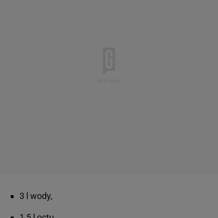
3 l wody,
1,5 l octu,