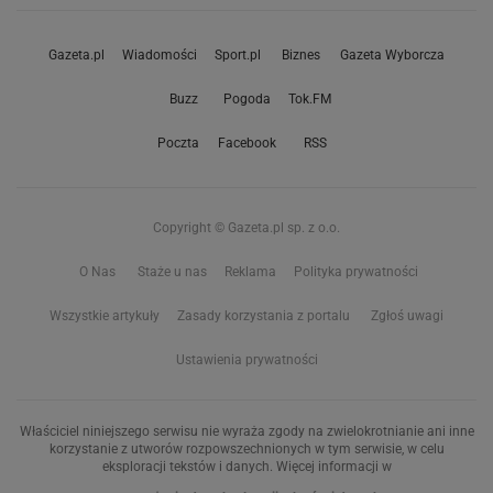
Gazeta.pl
Wiadomości
Sport.pl
Biznes
Gazeta Wyborcza
Buzz
Pogoda
Tok.FM
Poczta
Facebook
RSS
Copyright © Gazeta.pl sp. z o.o.
O Nas
Staże u nas
Reklama
Polityka prywatności
Wszystkie artykuły
Zasady korzystania z portalu
Zgłoś uwagi
Ustawienia prywatności
Właściciel niniejszego serwisu nie wyraża zgody na zwielokrotnianie ani inne
korzystanie z utworów rozpowszechnionych w tym serwisie, w celu
eksploracji tekstów i danych. Więcej informacji w