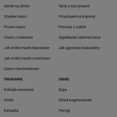
Sernik na zimno
Tarta z warzywami
Szybkie ciasto
Przystawki na imprezę
Proste ciasto
Potrawy z cukinii
Ciasto z malinami
Zapiekanka ziemniaczana
Jak zrobić masło klarowane
Jak ugotować kukurydzę
Jak zrobić masło orzechowe
Ciasto marchewkowe
ŚNIADANIE
OBIAD
Koktajle owocowe
Zupa
Omlet
Obiad wegetariański
Kanapka
Pierogi