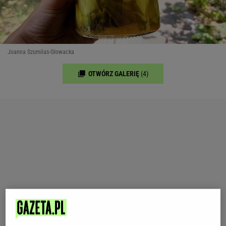
Joanna Szumilas-Głowacka
OTWÓRZ GALERIĘ
(4)