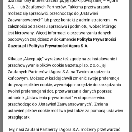
uzasadniony interes Gazeta.pl, jej spółki powiązanej – Agora
ile bym ich nie zrobiła, zawsze będzie za mało. Jak
S.A. – lub Zaufanych Partnerów. Takiemu przetwarzaniu
do zimy doczeka choć jeden słoik, to będzie można
możesz się sprzeciwić, przechodząc do „Ustawień
mówić o sukcesie. Oto
przepis
mojej teściowej -
Zaawansowanych” lub przez kontakt z administratorem – w
zależności od zakresu sprzeciwu i podmiotu, wobec którego
będziecie zachwyceni.
jest kierowany. Więcej informacji o przetwarzaniu danych
osobowych znajdziesz w dokumencie
Polityka Prywatności
Gazeta.pl
i
Polityka Prywatności Agora S.A.
Klikając „Akceptuję” wyrażasz też zgodę na zainstalowanie i
przechowywanie plików cookie Gazeta.pl sp. z o.o., jej
Zaufanych Partnerów i Agora S.A. na Twoim urządzeniu
końcowym. Możesz w każdej chwili zmienić swoje preferencje
dotyczące plików cookie, wywołując narzędzie do zarządzania
twoimi preferencjami dot. przetwarzania danych poprzez
odnośnik „Ustawienia prywatności ” w stopce serwisu i
przechodząc do „Ustawień Zaawansowanych”. Zmiana
ustawień plików cookie możliwa jest także za pomocą ustawień
przeglądarki.
My, nasi Zaufani Partnerzy i Agora S.A. możemy przetwarzać