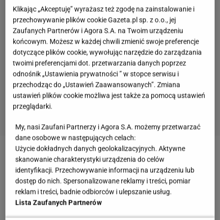
Klikając „Akceptuję” wyrażasz też zgodę na zainstalowanie i
przechowywanie plików cookie Gazeta.pl sp. z o.o., jej
Zaufanych Partnerów i Agora S.A. na Twoim urządzeniu
końcowym. Możesz w każdej chwili zmienić swoje preferencje
dotyczące plików cookie, wywołując narzędzie do zarządzania
twoimi preferencjami dot. przetwarzania danych poprzez
odnośnik „Ustawienia prywatności ” w stopce serwisu i
przechodząc do „Ustawień Zaawansowanych”. Zmiana
ustawień plików cookie możliwa jest także za pomocą ustawień
przeglądarki.
My, nasi Zaufani Partnerzy i Agora S.A. możemy przetwarzać
dane osobowe w następujących celach:
Użycie dokładnych danych geolokalizacyjnych. Aktywne
Zobacz wideo
Najlepszy przepis na śniadanie.
skanowanie charakterystyki urządzenia do celów
identyfikacji. Przechowywanie informacji na urządzeniu lub
Jajecznica i kanapki mogą się schować
dostęp do nich. Spersonalizowane reklamy i treści, pomiar
reklam i treści, badnie odbiorców i ulepszanie usług.
Czy można usmażyć samo żółtko? To nie żart, a
Lista Zaufanych Partnerów
efekt przechodzi najśmielsze oczekiwania