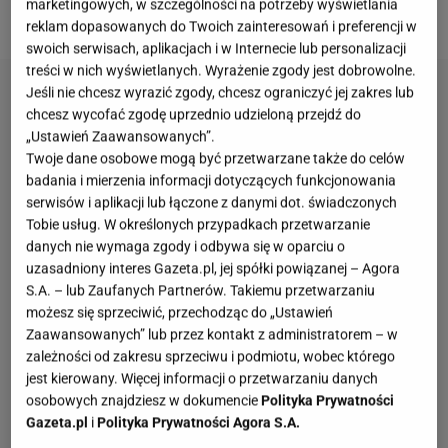
marketingowych, w szczególności na potrzeby wyświetlania
się wyróżnia.
reklam dopasowanych do Twoich zainteresowań i preferencji w
swoich serwisach, aplikacjach i w Internecie lub personalizacji
treści w nich wyświetlanych. Wyrażenie zgody jest dobrowolne.
Jeśli nie chcesz wyrazić zgody, chcesz ograniczyć jej zakres lub
chcesz wycofać zgodę uprzednio udzieloną przejdź do
„Ustawień Zaawansowanych”.
Twoje dane osobowe mogą być przetwarzane także do celów
badania i mierzenia informacji dotyczących funkcjonowania
serwisów i aplikacji lub łączone z danymi dot. świadczonych
Tobie usług. W określonych przypadkach przetwarzanie
danych nie wymaga zgody i odbywa się w oparciu o
uzasadniony interes Gazeta.pl, jej spółki powiązanej – Agora
S.A. – lub Zaufanych Partnerów. Takiemu przetwarzaniu
możesz się sprzeciwić, przechodząc do „Ustawień
Zaawansowanych” lub przez kontakt z administratorem – w
zależności od zakresu sprzeciwu i podmiotu, wobec którego
jest kierowany. Więcej informacji o przetwarzaniu danych
osobowych znajdziesz w dokumencie
Polityka Prywatności
Gazeta.pl
i
Polityka Prywatności Agora S.A.