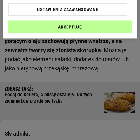
USTAWIENIA ZAAWANSOWANE
Choć brzmi to niecodziennie, usmażone żółtka stają
się chrupiącą i jednocześnie kremową przekąską.
AKCEPTUJĘ
Dzięki panierce z bułki tartej i krótkiej kąpieli w
gorącym oleju zachowują płynne wnętrze, a na
zewnątrz tworzy się złocista skorupka.
Można je
podać jako element sałatki, dodatek do tostów lub
jako nietypową przekąskę imprezową.
Podaj do kotleta, a bliscy oszaleją. Do tych
ziemniaków przyda się łyżka
Składniki: