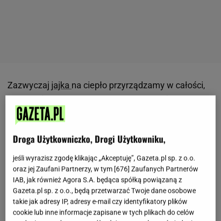
Zazwyczaj
jajka
na ciepło przyrządzamy w całości,
ale co jeśli użyjemy tylko jednej jego części? Ten
niepozorny składnik może przejść spektakularną
metamorfozę.
Receptura na smażone żółtka, która
Droga Użytkowniczko, Drogi Użytkowniku,
robi furorę w sieci, pochodzi z profilu
@ewa.masterchef.
Ewa Szczęsna, uczestniczka 7.
jeśli wyrazisz zgodę klikając „Akceptuję”, Gazeta.pl sp. z o.o.
oraz jej Zaufani Partnerzy, w tym [
676
] Zaufanych Partnerów
edycji "MasterChefa" z 2018 roku, choć nie wygrała
IAB, jak również Agora S.A. będąca spółką powiązaną z
programu, wciąż podbija serca internautów
Gazeta.pl sp. z o.o., będą przetwarzać Twoje dane osobowe
kulinarną kreatywnością. Ten
przepis
udowadnia, że
takie jak adresy IP, adresy e-mail czy identyfikatory plików
cookie lub inne informacje zapisane w tych plikach do celów
nie trzeba wielkich składników, by osiągnąć coś, co