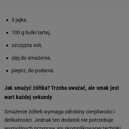
3 jajka,
100 g bułki tartej,
szczypta soli,
olej
do smażenia,
pieprz, do podania.
Jak smażyć żółtka? Trzeba uważać, ale smak jest
wart każdej sekundy
Smażenie żółtek wymaga odrobiny cierpliwości i
delikatności. Jednak ten dodatek nie potrzebuje
wymyślnych
przypraw
ani skomplikowanej techniki.