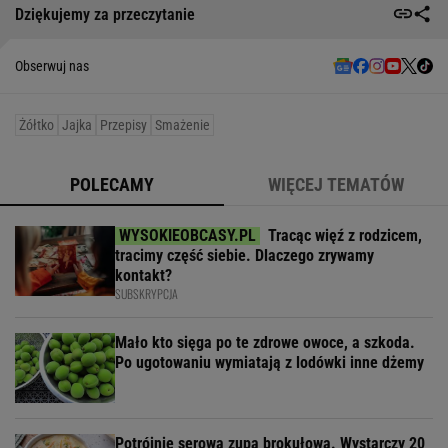
Dziękujemy za przeczytanie
Obserwuj nas
Żółtko
Jajka
Przepisy
Smażenie
POLECAMY
WIĘCEJ TEMATÓW
Tracąc więź z rodzicem,
tracimy część siebie. Dlaczego zrywamy
kontakt?
SUBSKRYPCJA
Mało kto sięga po te zdrowe owoce, a szkoda.
Po ugotowaniu wymiatają z lodówki inne dżemy
Potrójnie serowa zupa brokułowa. Wystarczy 20