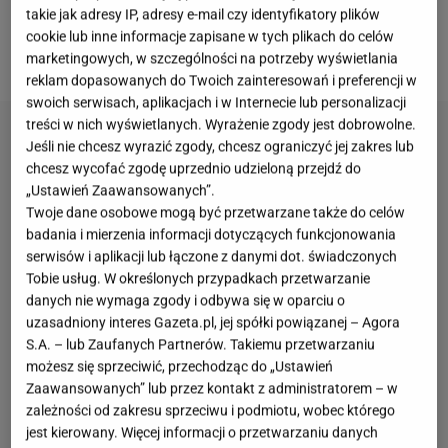
takie jak adresy IP, adresy e-mail czy identyfikatory plików
naprawdę proste. W podstawowej wersji wystarczą
cookie lub inne informacje zapisane w tych plikach do celów
trzy składniki.
marketingowych, w szczególności na potrzeby wyświetlania
reklam dopasowanych do Twoich zainteresowań i preferencji w
swoich serwisach, aplikacjach i w Internecie lub personalizacji
treści w nich wyświetlanych. Wyrażenie zgody jest dobrowolne.
Jeśli nie chcesz wyrazić zgody, chcesz ograniczyć jej zakres lub
chcesz wycofać zgodę uprzednio udzieloną przejdź do
„Ustawień Zaawansowanych”.
Twoje dane osobowe mogą być przetwarzane także do celów
badania i mierzenia informacji dotyczących funkcjonowania
serwisów i aplikacji lub łączone z danymi dot. świadczonych
Tobie usług. W określonych przypadkach przetwarzanie
danych nie wymaga zgody i odbywa się w oparciu o
uzasadniony interes Gazeta.pl, jej spółki powiązanej – Agora
S.A. – lub Zaufanych Partnerów. Takiemu przetwarzaniu
możesz się sprzeciwić, przechodząc do „Ustawień
Zaawansowanych” lub przez kontakt z administratorem – w
zależności od zakresu sprzeciwu i podmiotu, wobec którego
jest kierowany. Więcej informacji o przetwarzaniu danych