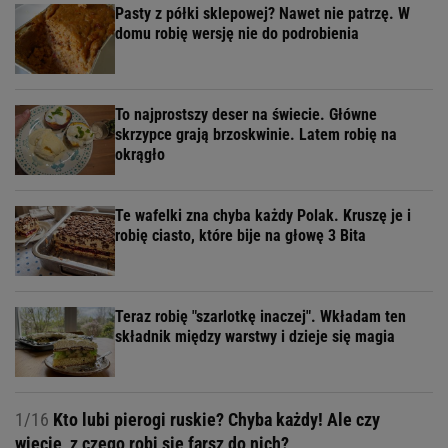
Pasty z półki sklepowej? Nawet nie patrzę. W
domu robię wersję nie do podrobienia
To najprostszy deser na świecie. Główne
skrzypce grają brzoskwinie. Latem robię na
okrągło
Te wafelki zna chyba każdy Polak. Kruszę je i
robię ciasto, które bije na głowę 3 Bita
Teraz robię "szarlotkę inaczej". Wkładam ten
składnik między warstwy i dzieje się magia
1/16
Kto lubi pierogi ruskie? Chyba każdy! Ale czy
wiecie, z czego robi się farsz do nich?