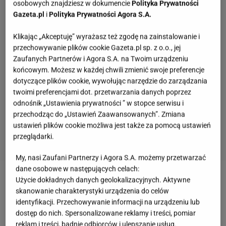
osobowych znajdziesz w dokumencie
Polityka Prywatności
Gazeta.pl
i
Polityka Prywatności Agora S.A.
Klikając „Akceptuję” wyrażasz też zgodę na zainstalowanie i
przechowywanie plików cookie Gazeta.pl sp. z o.o., jej
Zaufanych Partnerów i Agora S.A. na Twoim urządzeniu
końcowym. Możesz w każdej chwili zmienić swoje preferencje
dotyczące plików cookie, wywołując narzędzie do zarządzania
twoimi preferencjami dot. przetwarzania danych poprzez
odnośnik „Ustawienia prywatności ” w stopce serwisu i
przechodząc do „Ustawień Zaawansowanych”. Zmiana
ustawień plików cookie możliwa jest także za pomocą ustawień
przeglądarki.
My, nasi Zaufani Partnerzy i Agora S.A. możemy przetwarzać
dane osobowe w następujących celach:
Użycie dokładnych danych geolokalizacyjnych. Aktywne
Zobacz wideo
Poszliśmy na lody do Stefano
skanowanie charakterystyki urządzenia do celów
Terrazzino. Już wiemy, dlaczego ludzie czekają w
identyfikacji. Przechowywanie informacji na urządzeniu lub
kolejce
dostęp do nich. Spersonalizowane reklamy i treści, pomiar
reklam i treści, badnie odbiorców i ulepszanie usług.