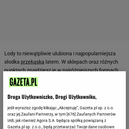
Lody to niewątpliwie ulubiona i najpopularniejsza
słodka
przekąska
latem. W sklepach oraz różnych
punktach znajdziesz je w najróżniejszych formach,
nie wspominając już o wielu smakach do wyboru.
Od
tych naturalnych, takich jak śmietanka, czekolada,
owocowe, po bardziej odjechane, np.
Droga Użytkowniczko, Drogi Użytkowniku,
przypominające ulubione desery, batoniki czy gumę
jeśli wyrazisz zgodę klikając „Akceptuję”, Gazeta.pl sp. z o.o.
balonową.
Często jednak swoje kosztują. Dlatego
oraz jej Zaufani Partnerzy, w tym [
676
] Zaufanych Partnerów
też dobrym i zdecydowanie zdrowszym
IAB, jak również Agora S.A. będąca spółką powiązaną z
Gazeta.pl sp. z o.o., będą przetwarzać Twoje dane osobowe
rozwiązaniem jest przyrządzić je w domu. To