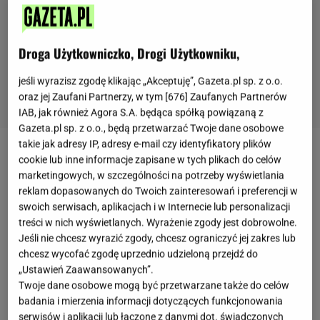
Droga Użytkowniczko, Drogi Użytkowniku,
jeśli wyrazisz zgodę klikając „Akceptuję”, Gazeta.pl sp. z o.o.
oraz jej Zaufani Partnerzy, w tym [
676
] Zaufanych Partnerów
IAB, jak również Agora S.A. będąca spółką powiązaną z
Gazeta.pl sp. z o.o., będą przetwarzać Twoje dane osobowe
takie jak adresy IP, adresy e-mail czy identyfikatory plików
Gdy lato daje nam brzoskwinie pełne słodyczy, aż żal
cookie lub inne informacje zapisane w tych plikach do celów
marketingowych, w szczególności na potrzeby wyświetlania
byłoby ich nie wykorzystać. Tym razem jednak nie
reklam dopasowanych do Twoich zainteresowań i preferencji w
będziemy dodawać ich do ciasta, tylko zrobimy
swoich serwisach, aplikacjach i w Internecie lub personalizacji
przetwory
, które zostaną z nami aż do zimy.
treści w nich wyświetlanych. Wyrażenie zgody jest dobrowolne.
Jeśli nie chcesz wyrazić zgody, chcesz ograniczyć jej zakres lub
Brzoskwinie w syropie są lepsze niż te w puszce ze
chcesz wycofać zgodę uprzednio udzieloną przejdź do
sklepowych półek
- przede wszystkim dlatego, że
„Ustawień Zaawansowanych”.
nie zawierają żadnych zbędnych dodatków i
Twoje dane osobowe mogą być przetwarzane także do celów
badania i mierzenia informacji dotyczących funkcjonowania
ulepszaczy. Aby przygotować ten przysmak,
wybierz
serwisów i aplikacji lub łączone z danymi dot. świadczonych