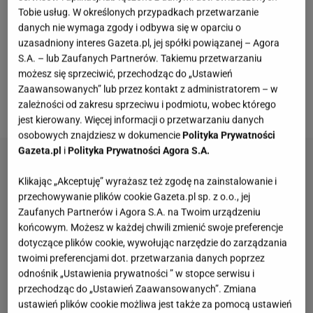
jędrne, niebyt miękkie owoce
, które zachowają
Tobie usług. W określonych przypadkach przetwarzanie
kształt podczas
gotowania
i nie rozpadną się w
danych nie wymaga zgody i odbywa się w oparciu o
uzasadniony interes Gazeta.pl, jej spółki powiązanej – Agora
trakcie pasteryzacji. Ponadto możesz dodać do nich,
S.A. – lub Zaufanych Partnerów. Takiemu przetwarzaniu
wedle uznania, różne
przyprawy
, które podkręcą ich
możesz się sprzeciwić, przechodząc do „Ustawień
smak. Poleca się m.in.
cynamon, wanilię lub
Zaawansowanych” lub przez kontakt z administratorem – w
zależności od zakresu sprzeciwu i podmiotu, wobec którego
goździki.
jest kierowany. Więcej informacji o przetwarzaniu danych
osobowych znajdziesz w dokumencie
Polityka Prywatności
Gazeta.pl
i
Polityka Prywatności Agora S.A.
Klikając „Akceptuję” wyrażasz też zgodę na zainstalowanie i
przechowywanie plików cookie Gazeta.pl sp. z o.o., jej
Zaufanych Partnerów i Agora S.A. na Twoim urządzeniu
końcowym. Możesz w każdej chwili zmienić swoje preferencje
dotyczące plików cookie, wywołując narzędzie do zarządzania
twoimi preferencjami dot. przetwarzania danych poprzez
odnośnik „Ustawienia prywatności ” w stopce serwisu i
przechodząc do „Ustawień Zaawansowanych”. Zmiana
ustawień plików cookie możliwa jest także za pomocą ustawień