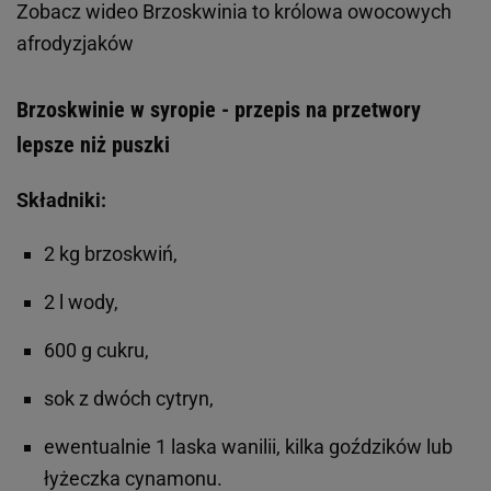
Zobacz wideo
Brzoskwinia to królowa owocowych
afrodyzjaków
Brzoskwinie w syropie - przepis na przetwory
lepsze niż puszki
Składniki:
2 kg brzoskwiń,
2 l wody,
600 g cukru,
sok z dwóch cytryn,
ewentualnie 1 laska wanilii, kilka goździków lub
łyżeczka cynamonu.