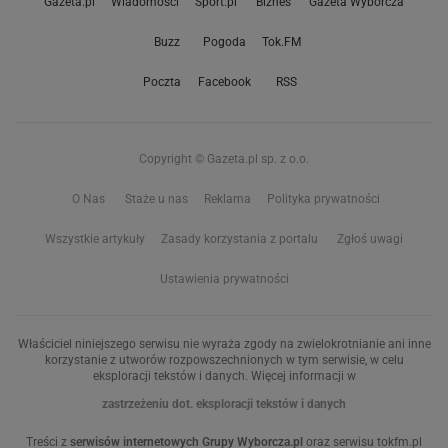
Gazeta.pl
Wiadomości
Sport.pl
Biznes
Gazeta Wyborcza
Buzz
Pogoda
Tok.FM
Poczta
Facebook
RSS
Copyright © Gazeta.pl sp. z o.o.
O Nas
Staże u nas
Reklama
Polityka prywatności
Wszystkie artykuły
Zasady korzystania z portalu
Zgłoś uwagi
Ustawienia prywatności
Właściciel niniejszego serwisu nie wyraża zgody na zwielokrotnianie ani inne
korzystanie z utworów rozpowszechnionych w tym serwisie, w celu
eksploracji tekstów i danych. Więcej informacji w
zastrzeżeniu dot. eksploracji tekstów i danych
Treści z
serwisów internetowych Grupy Wyborcza.pl
oraz serwisu tokfm.pl