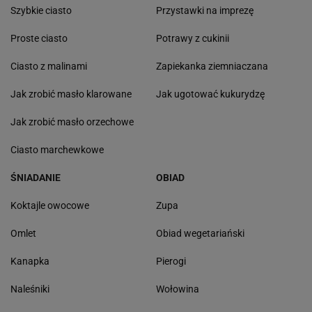
Szybkie ciasto
Przystawki na imprezę
Proste ciasto
Potrawy z cukinii
Ciasto z malinami
Zapiekanka ziemniaczana
Jak zrobić masło klarowane
Jak ugotować kukurydzę
Jak zrobić masło orzechowe
Ciasto marchewkowe
ŚNIADANIE
OBIAD
Koktajle owocowe
Zupa
Omlet
Obiad wegetariański
Kanapka
Pierogi
Naleśniki
Wołowina