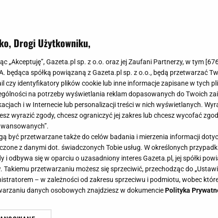
ko, Drogi Użytkowniku,
jąc „Akceptuję”, Gazeta.pl sp. z o.o. oraz jej Zaufani Partnerzy, w tym [
67
.A. będąca spółką powiązaną z Gazeta.pl sp. z o.o., będą przetwarzać T
ail czy identyfikatory plików cookie lub inne informacje zapisane w tych p
gólności na potrzeby wyświetlania reklam dopasowanych do Twoich zain
acjach i w Internecie lub personalizacji treści w nich wyświetlanych. Wyr
cesz wyrazić zgody, chcesz ograniczyć jej zakres lub chcesz wycofać zgo
aawansowanych”.
 być przetwarzane także do celów badania i mierzenia informacji dot
 łączone z danymi dot. świadczonych Tobie usług. W określonych przypad
i odbywa się w oparciu o uzasadniony interes Gazeta.pl, jej spółki powi
. Takiemu przetwarzaniu możesz się sprzeciwić, przechodząc do „Ust
nistratorem – w zależności od zakresu sprzeciwu i podmiotu, wobec które
etwarzaniu danych osobowych znajdziesz w dokumencie
Polityka Prywatn
rczakiem w roli głównej. Zrobisz w