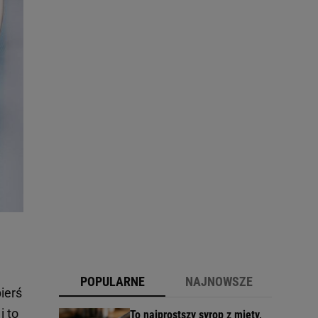
POPULARNE
NAJNOWSZE
ierś
i to
To najprostszy syrop z mięty,