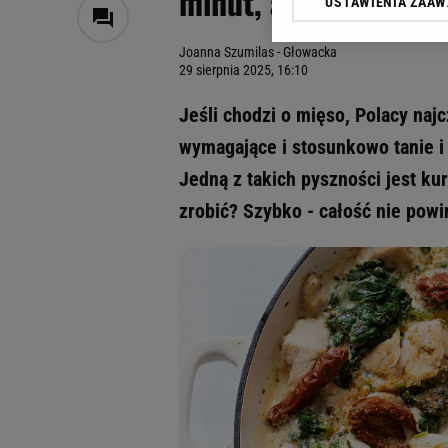
minut, a nasyci aż d
USTAWIENIA ZAA
Klikając „Akceptuję” wyra
Zaufanych Partnerów i A
Joanna Szumilas - Głowacka
dotyczące plików cookie,
29 sierpnia 2025, 16:10
odnośnik „Ustawienia pr
plików cookie możliwa je
Jeśli chodzi o mięso, Polacy naj
My, nasi Zaufani Partne
wymagające i stosunkowo tanie i
Użycie dokładnych danych
Jedną z takich pyszności jest k
Przechowywanie informacji
badnie odbiorców i uleps
zrobić? Szybko - całość nie powin