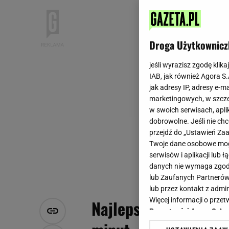
Droga Użytkownicz
jeśli wyrazisz zgodę klika
IAB, jak również Agora S
jak adresy IP, adresy e-m
marketingowych, w szcze
w swoich serwisach, aplik
dobrowolne. Jeśli nie ch
przejdź do „Ustawień Z
Twoje dane osobowe mogą
serwisów i aplikacji lub
danych nie wymaga zgody 
lub Zaufanych Partnerów
lub przez kontakt z admi
Więcej informacji o prz
Najlepszy obiad z ku
Prywatności Agora S.A.