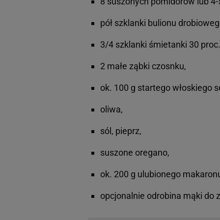
8 suszonych pomidorów lub 4-
pół szklanki bulionu drobiowego
3/4 szklanki śmietanki 30 proc.
2 małe ząbki czosnku,
ok. 100 g startego włoskiego s
oliwa,
sól, pieprz,
suszone oregano,
ok. 200 g ulubionego makaron
opcjonalnie odrobina mąki do 