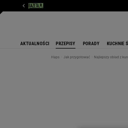
WIADOMOŚCI
NEXT
SPORT
PLOTEK
D
AKTUALNOŚCI
PRZEPISY
PORADY
KUCHNIE 
Haps
Jak przygotować
Najlepszy obiad z kur