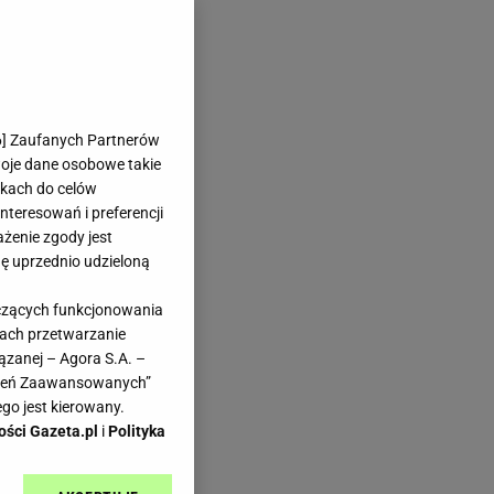
6
] Zaufanych Partnerów
woje dane osobowe takie
likach do celów
teresowań i preferencji
ażenie zgody jest
dę uprzednio udzieloną
yczących funkcjonowania
kach przetwarzanie
ązanej – Agora S.A. –
awień Zaawansowanych”
go jest kierowany.
ości Gazeta.pl
i
Polityka
 20