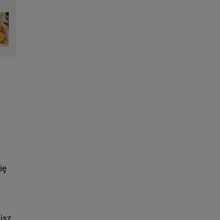
,
ię
.
jsz