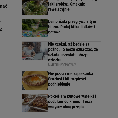
jaki zrobisz. Smakuje
znać
rewelacyjnie
o
Lemoniada przegrywa z tym
hitem. Dodaj kilka listków i
uż
gotowe
Nie czekaj, aż będzie za
późno. To może oznaczać, że
szkoła przestała służyć
dziecku
MATERIAŁ PROMOCYJNY
Nie pizza i nie zapiekanka.
Gruziński hit rozpieści
podniebienie
Pokroiłam kultowe wafelki i
dodałam do kremu. Teraz
wszyscy chcą przepis