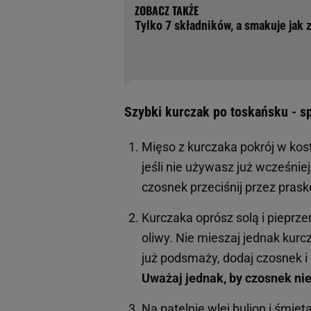
Tylko 7 składników, a smakuje jak 
Szybki kurczak po toskańsku - s
Mięso z kurczaka pokrój w kos
jeśli nie używasz już wcześniej
czosnek przeciśnij przez prask
Kurczaka oprósz solą i pieprze
oliwy. Nie mieszaj jednak kurcz
już podsmaży, dodaj czosnek i
Uważaj jednak, by czosnek nie
Na patelnię wlej bulion i śmie