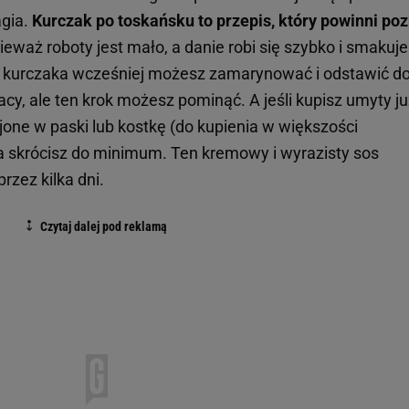
agia.
Kurczak po toskańsku to przepis, który powinni po
nieważ roboty jest mało, a danie robi się szybko i smakuje
 kurczaka wcześniej możesz zamarynować i odstawić d
acy, ale ten krok możesz pominąć. A jeśli kupisz umyty j
jone w paski lub kostkę (do kupienia w większości
a skrócisz do minimum. Ten kremowy i wyrazisty sos
zez kilka dni.