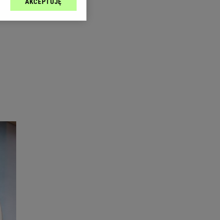
AKCEPTUJĘ
l sp. z o.o., jej
ić swoje preferencje
arzania danych poprzez
ych”. Zmiana ustawień
ach:
 celów identyfikacji.
omiar reklam i treści,