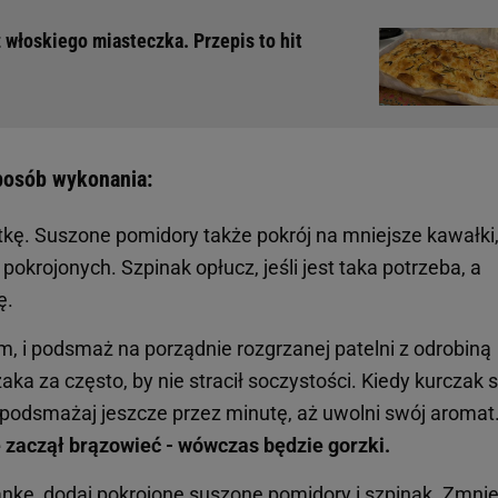
z włoskiego miasteczka. Przepis to hit
posób wykonania:
tkę. Suszone pomidory także pokrój na mniejsze kawałki
 pokrojonych. Szpinak opłucz, jeśli jest taka potrzeba, a
ę.
m, i podsmaż na porządnie rozgrzanej patelni z odrobiną
aka za często, by nie stracił soczystości. Kiedy kurczak s
 podsmażaj jeszcze przez minutę, aż uwolni swój aromat
 zaczął brązowieć - wówczas będzie gorzki.
tankę, dodaj pokrojone suszone pomidory i szpinak. Zmnie