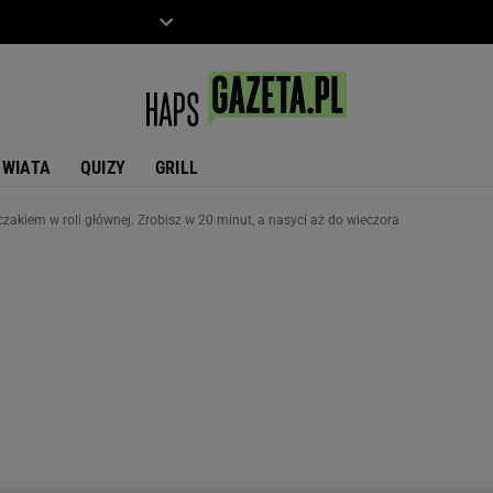
ZIECKO
MOTO
ŚWIATA
QUIZY
GRILL
czakiem w roli głównej. Zrobisz w 20 minut, a nasyci aż do wieczora