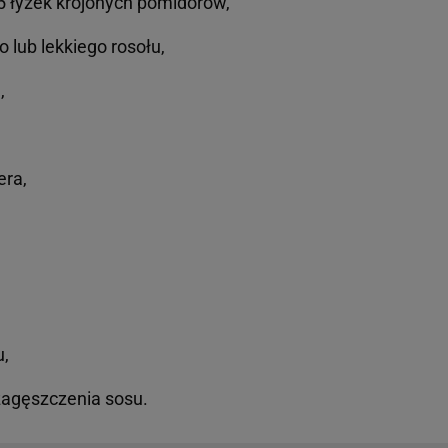
5 łyżek krojonych pomidorów,
 lub lekkiego rosołu,
,
era,
u,
zagęszczenia sosu.