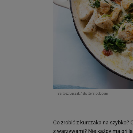
Bartosz Luczak / shutterstock.com
Co zrobić z kurczaka na szybko? Có
z
warzywami
? Nie każdy ma grilla