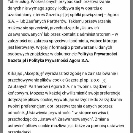
Tobie usług. W określonych przypadkach przetwarzanie
danych nie wymaga zgody i odbywa się w oparciu o
uzasadniony interes Gazeta.pl, jej spółki powiązanej – Agora
S.A. – lub Zaufanych Partnerów. Takiemu przetwarzaniu
możesz się sprzeciwić, przechodząc do „Ustawień
Zaawansowanych” lub przez kontakt z administratorem – w
zależności od zakresu sprzeciwu i podmiotu, wobec którego
jest kierowany. Więcej informacji o przetwarzaniu danych
osobowych znajdziesz w dokumencie
Polityka Prywatności
Gazeta.pl
i
Polityka Prywatności Agora S.A.
Klikając „Akceptuję” wyrażasz też zgodę na zainstalowanie i
przechowywanie plików cookie Gazeta.pl sp. z o.o., jej
Zaufanych Partnerów i Agora S.A. na Twoim urządzeniu
końcowym. Możesz w każdej chwili zmienić swoje preferencje
dotyczące plików cookie, wywołując narzędzie do zarządzania
Zobacz wideo
Chlebek dyniowy. Prosty, szybki, a w
twoimi preferencjami dot. przetwarzania danych poprzez
odnośnik „Ustawienia prywatności ” w stopce serwisu i
smaku... Poezja!
przechodząc do „Ustawień Zaawansowanych”. Zmiana
ustawień plików cookie możliwa jest także za pomocą ustawień
Chlebki marokańskie. Przepis na idealną bazę do
przeglądarki.