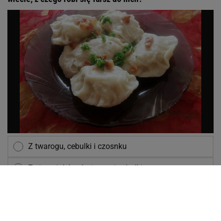
Z twarogu, cebulki i czosnku
Z ziemniaków, śmietany i cebulki
Z ziemniaków, twarogu i cebulki
NASTĘPNE PYTANIE