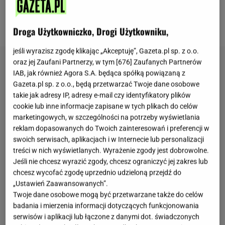
dopasować do własnych upodobań i za każdym
razem odkrywać na nowo.
Droga Użytkowniczko, Drogi Użytkowniku,
jeśli wyrazisz zgodę klikając „Akceptuję”, Gazeta.pl sp. z o.o.
oraz jej Zaufani Partnerzy, w tym [
676
] Zaufanych Partnerów
IAB, jak również Agora S.A. będąca spółką powiązaną z
Gazeta.pl sp. z o.o., będą przetwarzać Twoje dane osobowe
takie jak adresy IP, adresy e-mail czy identyfikatory plików
cookie lub inne informacje zapisane w tych plikach do celów
marketingowych, w szczególności na potrzeby wyświetlania
reklam dopasowanych do Twoich zainteresowań i preferencji w
swoich serwisach, aplikacjach i w Internecie lub personalizacji
treści w nich wyświetlanych. Wyrażenie zgody jest dobrowolne.
Jeśli nie chcesz wyrazić zgody, chcesz ograniczyć jej zakres lub
chcesz wycofać zgodę uprzednio udzieloną przejdź do
„Ustawień Zaawansowanych”.
Twoje dane osobowe mogą być przetwarzane także do celów
badania i mierzenia informacji dotyczących funkcjonowania
serwisów i aplikacji lub łączone z danymi dot. świadczonych