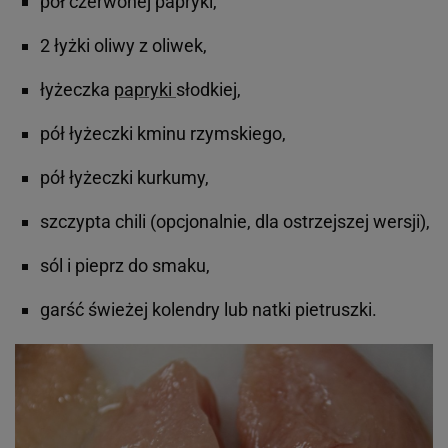
pół czerwonej papryki,
2 łyżki oliwy z oliwek,
łyżeczka
papryki
słodkiej,
pół łyżeczki kminu rzymskiego,
pół łyżeczki kurkumy,
szczypta chili (opcjonalnie, dla ostrzejszej wersji),
sól i pieprz do smaku,
garść świeżej kolendry lub natki pietruszki.