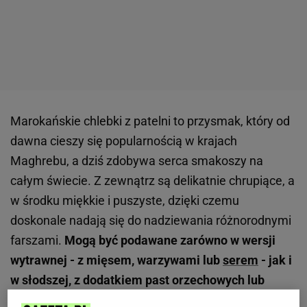
Marokańskie chlebki z patelni to przysmak, który od
dawna cieszy się popularnością w krajach
Maghrebu, a dziś zdobywa serca smakoszy na
całym świecie. Z zewnątrz są delikatnie chrupiące, a
w środku miękkie i puszyste, dzięki czemu
doskonale nadają się do nadziewania różnorodnymi
farszami.
Mogą być podawane zarówno w wersji
wytrawnej - z mięsem, warzywami lub
serem
- jak i
w słodszej, z dodatkiem past orzechowych lub
czekolady.
Ich uniwersalność sprawia, że można je