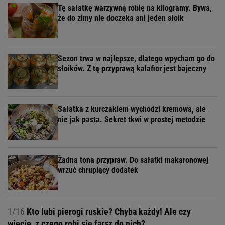
Tę sałatkę warzywną robię na kilogramy. Bywa,
że do zimy nie doczeka ani jeden słoik
Sezon trwa w najlepsze, dlatego wpycham go do
słoików. Z tą przyprawą kalafior jest bajeczny
Sałatka z kurczakiem wychodzi kremowa, ale
nie jak pasta. Sekret tkwi w prostej metodzie
Żadna tona przypraw. Do sałatki makaronowej
wrzuć chrupiący dodatek
1/16
Kto lubi pierogi ruskie? Chyba każdy! Ale czy
wiecie, z czego robi się farsz do nich?