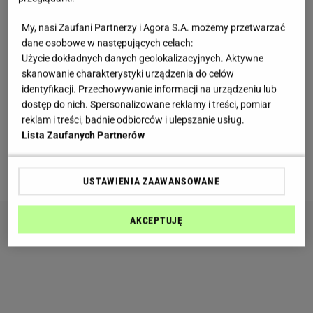
aromatycznego farszu
My, nasi Zaufani Partnerzy i Agora S.A. możemy przetwarzać
dane osobowe w następujących celach:
Podstawą jest
ciasto drożdżowe
, które po krótkim
Użycie dokładnych danych geolokalizacyjnych. Aktywne
wyrastaniu łatwo formuje się w placki.
Smażone na
skanowanie charakterystyki urządzenia do celów
identyfikacji. Przechowywanie informacji na urządzeniu lub
suchej patelni zyskują wyjątkową strukturę i
dostęp do nich. Spersonalizowane reklamy i treści, pomiar
aromat.
To świetna baza do wszelkiego rodzaju
reklam i treści, badnie odbiorców i ulepszanie usług.
nadzień, od mięsa po wegetariańskie dodatki.
Lista Zaufanych Partnerów
Składniki na ciasto:
USTAWIENIA ZAAWANSOWANE
AKCEPTUJĘ