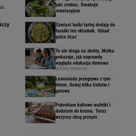
jaki zrobisz. Smakuje
as.
rewelacyjnie
m
iczy
Zamiast bułki tartej dodaję do
fasolki ten składnik. Obiad
palce lizać
To nie droga na skróty. Matka
pokazuje, jak naprawdę
wygląda edukacja domowa
MATERIAŁ PROMOCYJNY
Lemoniada przegrywa z tym
hitem. Dodaj kilka listków i
gotowe
Pokroiłam kultowe wafelki i
dodałam do kremu. Teraz
wszyscy chcą przepis