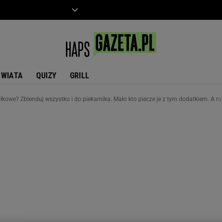
ZIECKO
MOTO
ŚWIATA
QUIZY
GRILL
ałkowe? Zblenduj wszystko i do piekarnika. Mało kto piecze je z tym dodatkiem. A ro