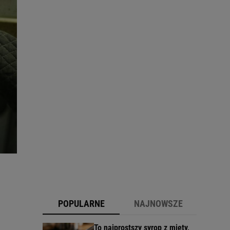
POPULARNE
NAJNOWSZE
To najprostszy syrop z mięty,