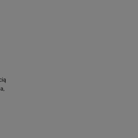
cią
a,