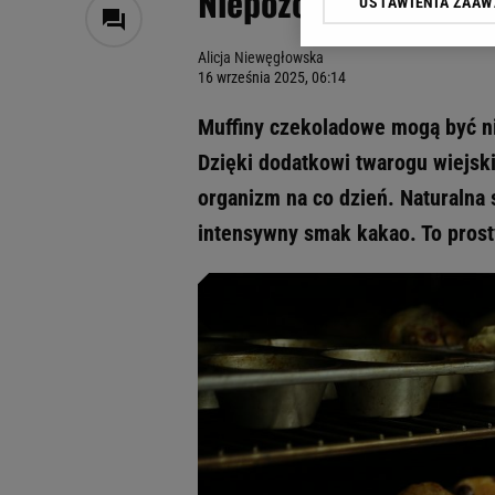
Niepozorny składnik 
USTAWIENIA ZAA
Klikając „Akceptuję” wyra
Zaufanych Partnerów i A
Alicja Niewęgłowska
dotyczące plików cookie,
16 września 2025, 06:14
odnośnik „Ustawienia pr
plików cookie możliwa je
Muffiny czekoladowe mogą być ni
My, nasi Zaufani Partne
Dzięki dodatkowi twarogu wiejski
Użycie dokładnych danych
organizm na co dzień. Naturalna 
Przechowywanie informacji
badnie odbiorców i uleps
intensywny smak kakao. To prost