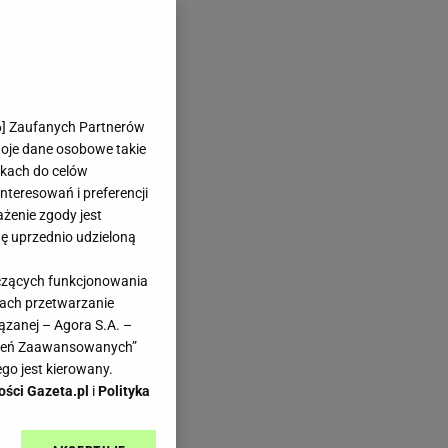
6
] Zaufanych Partnerów
woje dane osobowe takie
likach do celów
teresowań i preferencji
ażenie zgody jest
dę uprzednio udzieloną
yczących funkcjonowania
kach przetwarzanie
ązanej – Agora S.A. –
awień Zaawansowanych”
go jest kierowany.
ości Gazeta.pl
i
Polityka
.