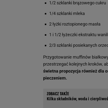
1/2 szklanki brązowego cukru
1/4 szklanki mleka
2 łyżki roztopionego masła
1 i 1/2 łyżeczki ekstraktu wan
2/3 szklanki posiekanych orze
Przygotowanie muffinów białkowyc
przestrzegać kolejnych kroków, a
świetna propozycja również dla 
pieczeniem.
Kilka składników, woda i cierpliwoś