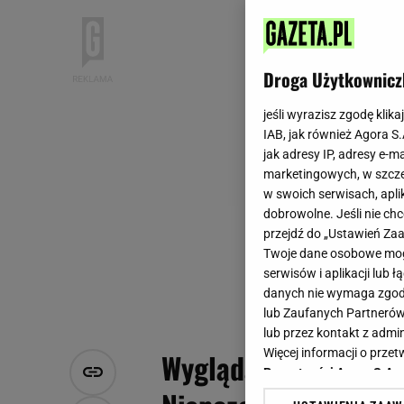
Droga Użytkownicz
jeśli wyrazisz zgodę klika
IAB, jak również Agora S
jak adresy IP, adresy e-m
marketingowych, w szcze
w swoich serwisach, aplik
dobrowolne. Jeśli nie ch
przejdź do „Ustawień Z
Twoje dane osobowe mogą
serwisów i aplikacji lub
danych nie wymaga zgody 
lub Zaufanych Partnerów
lub przez kontakt z admi
Więcej informacji o prz
Wygląda jak deser z c
Prywatności Agora S.A.