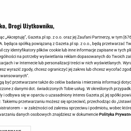
ko, Drogi Użytkowniku,
jąc „Akceptuję”, Gazeta.pl sp. z o.o. oraz jej Zaufani Partnerzy, w tym [
67
.A. będąca spółką powiązaną z Gazeta.pl sp. z o.o., będą przetwarzać T
ail czy identyfikatory plików cookie lub inne informacje zapisane w tych p
gólności na potrzeby wyświetlania reklam dopasowanych do Twoich zain
acjach i w Internecie lub personalizacji treści w nich wyświetlanych. Wyr
cesz wyrazić zgody, chcesz ograniczyć jej zakres lub chcesz wycofać zgo
aawansowanych”.
 być przetwarzane także do celów badania i mierzenia informacji dot
 łączone z danymi dot. świadczonych Tobie usług. W określonych przypad
i odbywa się w oparciu o uzasadniony interes Gazeta.pl, jej spółki powi
. Takiemu przetwarzaniu możesz się sprzeciwić, przechodząc do „Ust
nistratorem – w zależności od zakresu sprzeciwu i podmiotu, wobec które
etwarzaniu danych osobowych znajdziesz w dokumencie
Polityka Prywatn
ukierni, ale to coś znacznie więcej