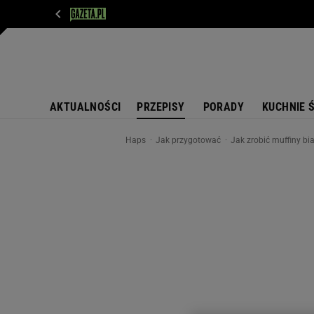
WIADOMOŚCI
NEXT
SPORT
PLOTEK
D
AKTUALNOŚCI
PRZEPISY
PORADY
KUCHNIE 
Haps
Jak przygotować
Jak zrobić muffiny bi