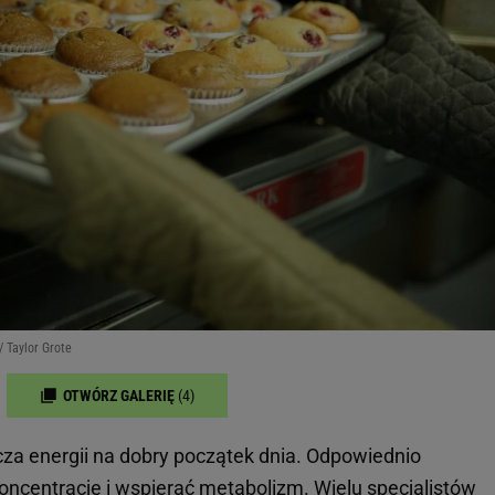
/ Taylor Grote
OTWÓRZ GALERIĘ
(4)
rcza energii na dobry początek dnia. Odpowiednio
entrację i wspierać metabolizm. Wielu specjalistów