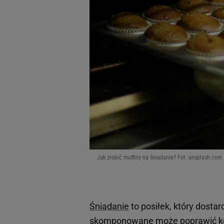
Jak zrobić muffiny na śniadanie? Fot. unsplash.com 
Śniadanie
to posiłek, który dosta
skomponowane może poprawić konc