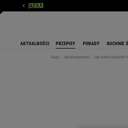
WIADOMOŚCI
NEXT
SPORT
PLOTEK
D
AKTUALNOŚCI
PRZEPISY
PORADY
KUCHNIE 
Haps
Jak przygotować
Jak zrobić naleśniki?