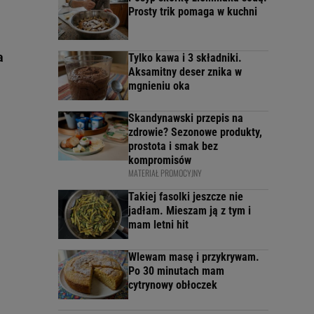
Prosty trik pomaga w kuchni
a
Tylko kawa i 3 składniki.
Aksamitny deser znika w
mgnieniu oka
Skandynawski przepis na
zdrowie? Sezonowe produkty,
prostota i smak bez
kompromisów
MATERIAŁ PROMOCYJNY
Takiej fasolki jeszcze nie
jadłam. Mieszam ją z tym i
mam letni hit
Wlewam masę i przykrywam.
Po 30 minutach mam
cytrynowy obłoczek