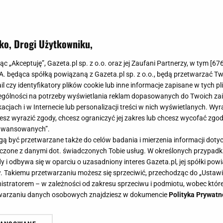
ko, Drogi Użytkowniku,
jąc „Akceptuję”, Gazeta.pl sp. z o.o. oraz jej Zaufani Partnerzy, w tym [
67
.A. będąca spółką powiązaną z Gazeta.pl sp. z o.o., będą przetwarzać T
ail czy identyfikatory plików cookie lub inne informacje zapisane w tych p
gólności na potrzeby wyświetlania reklam dopasowanych do Twoich zain
acjach i w Internecie lub personalizacji treści w nich wyświetlanych. Wyr
cesz wyrazić zgody, chcesz ograniczyć jej zakres lub chcesz wycofać zgo
aawansowanych”.
 być przetwarzane także do celów badania i mierzenia informacji dot
 łączone z danymi dot. świadczonych Tobie usług. W określonych przypad
i odbywa się w oparciu o uzasadniony interes Gazeta.pl, jej spółki powi
. Takiemu przetwarzaniu możesz się sprzeciwić, przechodząc do „Ust
nistratorem – w zależności od zakresu sprzeciwu i podmiotu, wobec które
etwarzaniu danych osobowych znajdziesz w dokumencie
Polityka Prywatn
ociste na zewnątrz. Klucz tkwi w