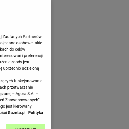
6
] Zaufanych Partnerów
woje dane osobowe takie
likach do celów
teresowań i preferencji
ażenie zgody jest
dę uprzednio udzieloną
yczących funkcjonowania
kach przetwarzanie
ązanej – Agora S.A. –
awień Zaawansowanych”
go jest kierowany.
ości Gazeta.pl
i
Polityka