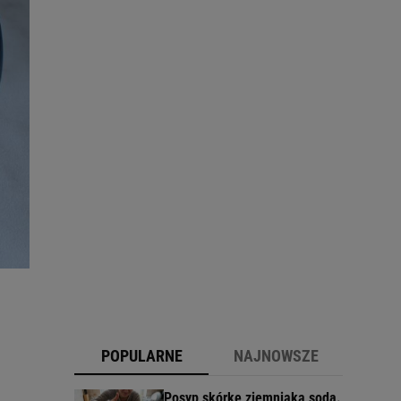
POPULARNE
NAJNOWSZE
Posyp skórkę ziemniaka sodą.