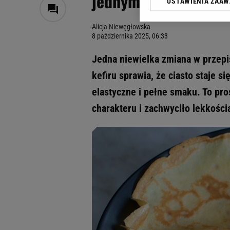
jednym popularnym p
USTAWIENIA ZAA
Klikając „Akceptuję” wyra
Zaufanych Partnerów i A
Alicja Niewęgłowska
dotyczące plików cookie,
8 października 2025, 06:33
odnośnik „Ustawienia pr
plików cookie możliwa je
Jedna niewielka zmiana w przepi
My, nasi Zaufani Partne
kefiru sprawia, że ciasto staje s
Użycie dokładnych danych
elastyczne i pełne smaku. To pr
Przechowywanie informacji
badnie odbiorców i uleps
charakteru i zachwyciło lekkości