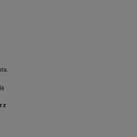
sta.
ją
z z