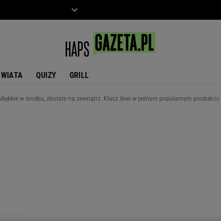
ZIECKO
MOTO
ŚWIATA
QUIZY
GRILL
 Miękkie w środku, złociste na zewnątrz. Klucz tkwi w jednym popularnym produkcie