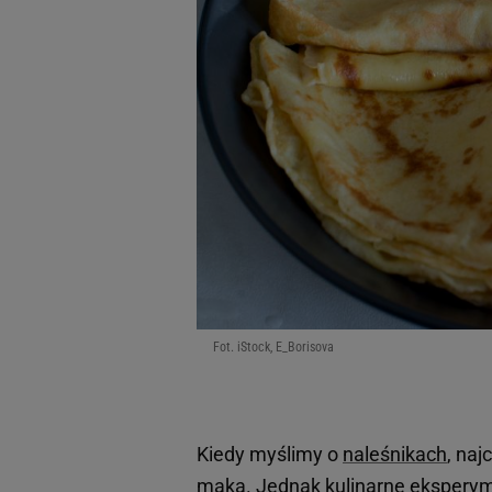
Fot. iStock, E_Borisova
Kiedy myślimy o
naleśnikach
, na
mąką. Jednak kulinarne eksperym