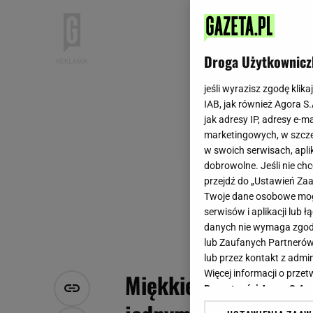
Droga Użytkownicz
jeśli wyrazisz zgodę klika
IAB, jak również Agora S
jak adresy IP, adresy e-m
marketingowych, w szcze
w swoich serwisach, aplik
dobrowolne. Jeśli nie ch
przejdź do „Ustawień Z
Twoje dane osobowe mogą
serwisów i aplikacji lub
danych nie wymaga zgody 
lub Zaufanych Partnerów
lub przez kontakt z admi
Więcej informacji o prz
Miękkie w środku, zł
Prywatności Agora S.A.