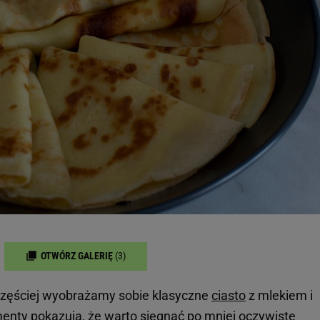
OTWÓRZ GALERIĘ
(3)
jczęściej wyobrażamy sobie klasyczne
ciasto
z mlekiem i
enty pokazują, że warto sięgnąć po mniej oczywiste