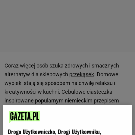
Coraz więcej osób szuka
zdrowych
i smacznych
alternatyw dla sklepowych
przekąsek
. Domowe
wypieki stają się sposobem na chwilę relaksu i
kreatywności w kuchni. Cebulowe ciasteczka,
inspirowane popularnym niemieckim
przepisem
Zwiebelkekse, to propozycja, która łączy prostotę z
wyrazistym
smakiem.
Dzięki cebuli, ziołom i serowi
parmezanowi zyskują niepowtarzalny aromat i
Droga Użytkowniczko, Drogi Użytkowniku,