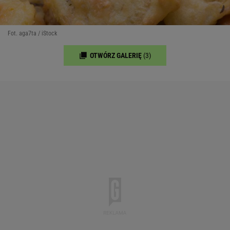
Fot. aga7ta / iStock
OTWÓRZ GALERIĘ
(3)