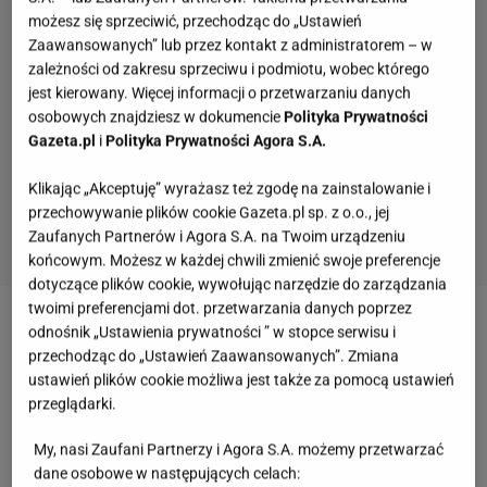
możesz się sprzeciwić, przechodząc do „Ustawień
Zaawansowanych” lub przez kontakt z administratorem – w
zależności od zakresu sprzeciwu i podmiotu, wobec którego
jest kierowany. Więcej informacji o przetwarzaniu danych
osobowych znajdziesz w dokumencie
Polityka Prywatności
Gazeta.pl
i
Polityka Prywatności Agora S.A.
Klikając „Akceptuję” wyrażasz też zgodę na zainstalowanie i
przechowywanie plików cookie Gazeta.pl sp. z o.o., jej
Zaufanych Partnerów i Agora S.A. na Twoim urządzeniu
końcowym. Możesz w każdej chwili zmienić swoje preferencje
dotyczące plików cookie, wywołując narzędzie do zarządzania
twoimi preferencjami dot. przetwarzania danych poprzez
odnośnik „Ustawienia prywatności ” w stopce serwisu i
Zobacz wideo
Domowe ciasteczka z maszynki do
przechodząc do „Ustawień Zaawansowanych”. Zmiana
mięsa. Przepis jak od babci
ustawień plików cookie możliwa jest także za pomocą ustawień
przeglądarki.
Cebula i zioła tworzą doskonały duet. Tak powstaje
My, nasi Zaufani Partnerzy i Agora S.A. możemy przetwarzać
idealne ciasto na słone ciasteczka
dane osobowe w następujących celach: