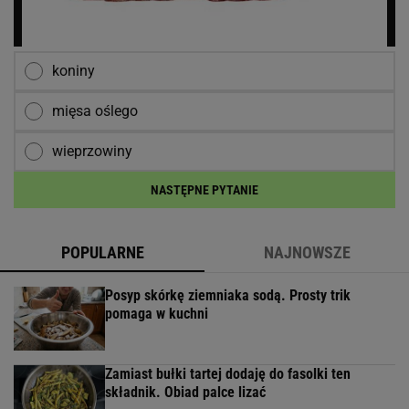
koniny
mięsa oślego
wieprzowiny
NASTĘPNE PYTANIE
POPULARNE
NAJNOWSZE
Posyp skórkę ziemniaka sodą. Prosty trik
pomaga w kuchni
Zamiast bułki tartej dodaję do fasolki ten
składnik. Obiad palce lizać