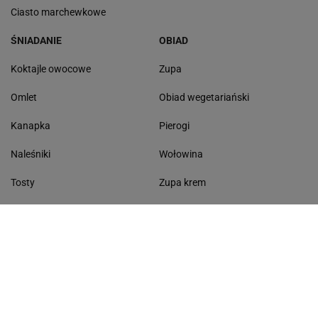
Ciasto marchewkowe
ŚNIADANIE
OBIAD
Koktajle owocowe
Zupa
Omlet
Obiad wegetariański
Kanapka
Pierogi
Naleśniki
Wołowina
Tosty
Zupa krem
Racuchy
Filet z kurczaka
Miód lipowy
Sałatka szwajcarska
Masło czosnkowe
Dania w 20 minut
KONTAKT