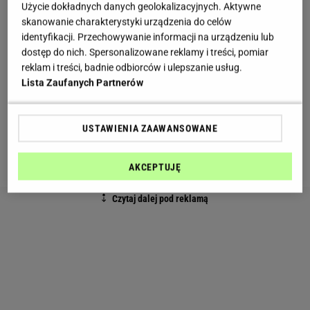
Użycie dokładnych danych geolokalizacyjnych. Aktywne
Cebulowe ciasteczka to połączenie kruchego ciasta
skanowanie charakterystyki urządzenia do celów
identyfikacji. Przechowywanie informacji na urządzeniu lub
z aromatem podsmażonej cebuli i przypraw. Sekret
dostęp do nich. Spersonalizowane reklamy i treści, pomiar
ich smaku tkwi w prostych składnikach, które razem
reklam i treści, badnie odbiorców i ulepszanie usług.
tworzą wyjątkową kompozycję.
Wystarczy chwila,
Lista Zaufanych Partnerów
by z kilku produktów powstało coś naprawdę
wyjątkowego.
USTAWIENIA ZAAWANSOWANE
Składniki:
AKCEPTUJĘ