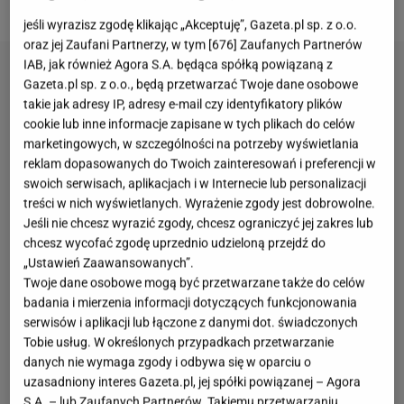
chrupkość, której trudno się oprzeć.
jeśli wyrazisz zgodę klikając „Akceptuję”, Gazeta.pl sp. z o.o.
oraz jej Zaufani Partnerzy, w tym [
676
] Zaufanych Partnerów
IAB, jak również Agora S.A. będąca spółką powiązaną z
Gazeta.pl sp. z o.o., będą przetwarzać Twoje dane osobowe
takie jak adresy IP, adresy e-mail czy identyfikatory plików
cookie lub inne informacje zapisane w tych plikach do celów
marketingowych, w szczególności na potrzeby wyświetlania
reklam dopasowanych do Twoich zainteresowań i preferencji w
swoich serwisach, aplikacjach i w Internecie lub personalizacji
treści w nich wyświetlanych. Wyrażenie zgody jest dobrowolne.
Jeśli nie chcesz wyrazić zgody, chcesz ograniczyć jej zakres lub
chcesz wycofać zgodę uprzednio udzieloną przejdź do
„Ustawień Zaawansowanych”.
Twoje dane osobowe mogą być przetwarzane także do celów
badania i mierzenia informacji dotyczących funkcjonowania
serwisów i aplikacji lub łączone z danymi dot. świadczonych
Tobie usług. W określonych przypadkach przetwarzanie
danych nie wymaga zgody i odbywa się w oparciu o
uzasadniony interes Gazeta.pl, jej spółki powiązanej – Agora
S.A. – lub Zaufanych Partnerów. Takiemu przetwarzaniu