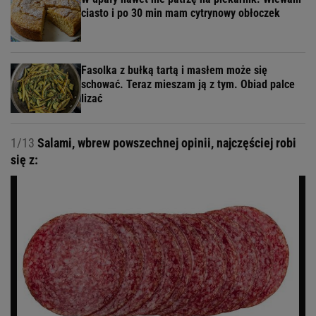
ciasto i po 30 min mam cytrynowy obłoczek
Fasolka z bułką tartą i masłem może się
schować. Teraz mieszam ją z tym. Obiad palce
lizać
1/13
Salami, wbrew powszechnej opinii, najczęściej robi
się z: