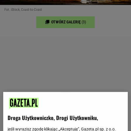
Fot. iStock, Coast-to-Coast
OTWÓRZ GALERIĘ
(3)
Droga Użytkowniczko, Drogi Użytkowniku,
jeśli wyrazisz zgodę klikając „Akceptuję”, Gazeta.pl sp. z o.o.