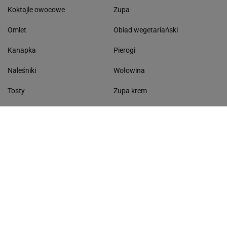
Koktajle owocowe
Zupa
Omlet
Obiad wegetariański
Kanapka
Pierogi
Naleśniki
Wołowina
Tosty
Zupa krem
Racuchy
Filet z kurczaka
Miód lipowy
Sałatka szwajcarska
Masło czosnkowe
Dania w 20 minut
KONTAKT
Serwis Haps.pl
ul. Czerska 8/10 00-732 Warszawa