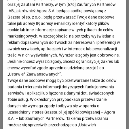
oraz jej Zaufani Partnerzy, w tym [
676
] Zaufanych Partnerów
IAB, jak również Agora S.A. będąca spółką powiązaną z
Gazeta.pl sp. z o.o., będą przetwarzać Twoje dane osobowe
takie jak adresy IP, adresy e-mail czy identyfikatory plików
cookie lub inne informacje zapisane w tych plikach do celów
marketingowych, w szczególności na potrzeby wyświetlania
reklam dopasowanych do Twoich zainteresowań i preferencji w
swoich serwisach, aplikacjach i w Internecie lub personalizacji
Kto nie lubi
frytek
, tych złocistych, chrupiących z
treści w nich wyświetlanych. Wyrażenie zgody jest dobrowolne.
zewnątrz i miękkich w środku? To jedno z tych dań,
Jeśli nie chcesz wyrazić zgody, chcesz ograniczyć jej zakres lub
chcesz wycofać zgodę uprzednio udzieloną przejdź do
które potrafi poprawić humor nawet w najbardziej
„Ustawień Zaawansowanych”.
szary dzień. Nic dziwnego, że są uwielbiane na
Twoje dane osobowe mogą być przetwarzane także do celów
całym świecie, a ich zapach od razu kojarzy się z
badania i mierzenia informacji dotyczących funkcjonowania
serwisów i aplikacji lub łączone z danymi dot. świadczonych
czymś pysznym i domowym. Choć zazwyczaj
Tobie usług. W określonych przypadkach przetwarzanie
smaży się je w głębokim oleju, coraz częściej
danych nie wymaga zgody i odbywa się w oparciu o
wybieramy zdrowszą wersję z piekarnika. Wystarczy
uzasadniony interes Gazeta.pl, jej spółki powiązanej – Agora
S.A. – lub Zaufanych Partnerów. Takiemu przetwarzaniu
mały trik, by ziemniaczane kawałki stały się równie
możesz się sprzeciwić, przechodząc do „Ustawień
chrupiące jak te z restauracji.
Kluczem do sukcesu