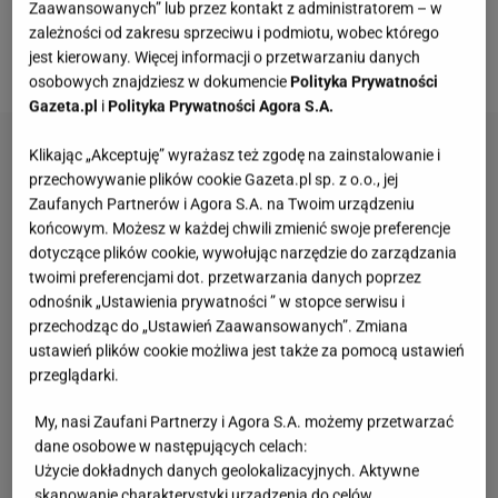
Zaawansowanych” lub przez kontakt z administratorem – w
jest coś bardzo prostego - kratka, ta sama, na
zależności od zakresu sprzeciwu i podmiotu, wobec którego
jest kierowany. Więcej informacji o przetwarzaniu danych
której zwykle studzi się wypieki.
osobowych znajdziesz w dokumencie
Polityka Prywatności
Gazeta.pl
i
Polityka Prywatności Agora S.A.
Klikając „Akceptuję” wyrażasz też zgodę na zainstalowanie i
przechowywanie plików cookie Gazeta.pl sp. z o.o., jej
Zaufanych Partnerów i Agora S.A. na Twoim urządzeniu
końcowym. Możesz w każdej chwili zmienić swoje preferencje
dotyczące plików cookie, wywołując narzędzie do zarządzania
twoimi preferencjami dot. przetwarzania danych poprzez
odnośnik „Ustawienia prywatności ” w stopce serwisu i
przechodząc do „Ustawień Zaawansowanych”. Zmiana
ustawień plików cookie możliwa jest także za pomocą ustawień
przeglądarki.
My, nasi Zaufani Partnerzy i Agora S.A. możemy przetwarzać
dane osobowe w następujących celach:
Użycie dokładnych danych geolokalizacyjnych. Aktywne
skanowanie charakterystyki urządzenia do celów