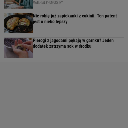
MATERIAŁ PROMOCYJNY
Nie robię już zapiekanki z cukinii. Ten patent
jest o niebo lepszy
Pierogi z jagodami pękają w garnku? Jeden
dodatek zatrzyma sok w środku