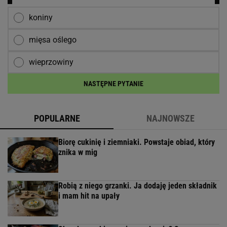
koniny
mięsa oślego
wieprzowiny
NASTĘPNE PYTANIE
POPULARNE
NAJNOWSZE
Biorę cukinię i ziemniaki. Powstaje obiad, który
znika w mig
Robią z niego grzanki. Ja dodaję jeden składnik
i mam hit na upały