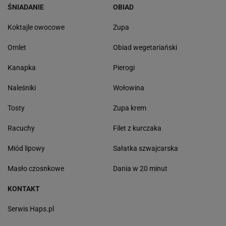
ŚNIADANIE
OBIAD
Koktajle owocowe
Zupa
Omlet
Obiad wegetariański
Kanapka
Pierogi
Naleśniki
Wołowina
Tosty
Zupa krem
Racuchy
Filet z kurczaka
Miód lipowy
Sałatka szwajcarska
Masło czosnkowe
Dania w 20 minut
KONTAKT
Serwis Haps.pl