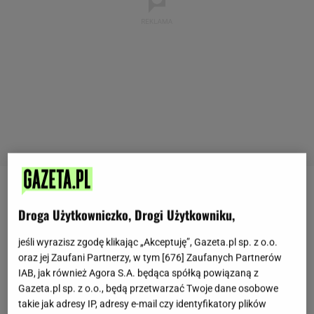
"Grzybki, grzybeczki, pokażcie łebeczki"! Tak
Droga Użytkowniczko, Drogi Użytkowniku,
wołałam jako mała dziewczynka, gdy rodzice
zabierali mnie na
grzyby
. Żyłka grzybiarska została
jeśli wyrazisz zgodę klikając „Akceptuję”, Gazeta.pl sp. z o.o.
mi do dziś i uwielbiam wszystko, co z grzybami
oraz jej Zaufani Partnerzy, w tym [
676
] Zaufanych Partnerów
IAB, jak również Agora S.A. będąca spółką powiązaną z
związane. Jakiś czas temu wpadł mi w oko post
Gazeta.pl sp. z o.o., będą przetwarzać Twoje dane osobowe
Nadleśnictwa Hajnówka, Lasów Państwowych o -
takie jak adresy IP, adresy e-mail czy identyfikatory plików