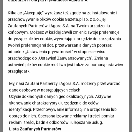
Klikając „Akceptuję” wyrażasz też zgodę na zainstalowanie i
przechowywanie plików cookie Gazeta.pl sp. z o.o., jej
Zaufanych Partnerów i Agora S.A. na Twoim urządzeniu
końcowym. Możesz w każdej chwili zmienić swoje preferencje
dotyczące plików cookie, wywołując narzędzie do zarządzania
twoimi preferencjami dot. przetwarzania danych poprzez
odnośnik „Ustawienia prywatności ” w stopce serwisu i
przechodząc do „Ustawień Zaawansowanych”. Zmiana
ustawień plików cookie możliwa jest także za pomocą ustawień
przeglądarki.
My, nasi Zaufani Partnerzy i Agora S.A. możemy przetwarzać
dane osobowe w następujących celach:
Użycie dokładnych danych geolokalizacyjnych. Aktywne
skanowanie charakterystyki urządzenia do celów
identyfikacji. Przechowywanie informacji na urządzeniu lub
dostęp do nich. Spersonalizowane reklamy i treści, pomiar
Zobacz wideo
Wygląda jak gąbka, a smakuje lepiej
reklam i treści, badnie odbiorców i ulepszanie usług.
niż borowiki. Paszteciki, które z niego zrobiliśmy, są
Lista Zaufanych Partnerów