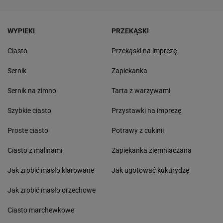
WYPIEKI
PRZEKĄSKI
Ciasto
Przekąski na imprezę
Sernik
Zapiekanka
Sernik na zimno
Tarta z warzywami
Szybkie ciasto
Przystawki na imprezę
Proste ciasto
Potrawy z cukinii
Ciasto z malinami
Zapiekanka ziemniaczana
Jak zrobić masło klarowane
Jak ugotować kukurydzę
Jak zrobić masło orzechowe
Ciasto marchewkowe