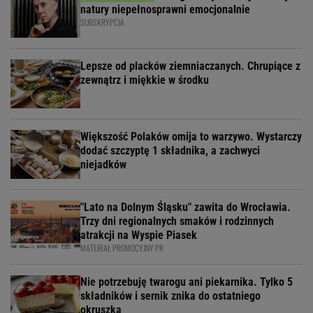
natury niepełnosprawni emocjonalnie
SUBSKRYPCJA
Lepsze od placków ziemniaczanych. Chrupiące z
zewnątrz i miękkie w środku
Większość Polaków omija to warzywo. Wystarczy
dodać szczyptę 1 składnika, a zachwyci
niejadków
"Lato na Dolnym Śląsku" zawita do Wrocławia.
Trzy dni regionalnych smaków i rodzinnych
atrakcji na Wyspie Piasek
MATERIAŁ PROMOCYJNY PR
Nie potrzebuję twarogu ani piekarnika. Tylko 5
składników i sernik znika do ostatniego
okruszka