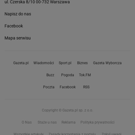
ul. Czerska 8/10 00-732 Warszawa
Napisz do nas
Facebook
Mapa serwisu
Gazeta.pl
Wiadomości
Sport.pl
Biznes
Gazeta Wyborcza
Buzz
Pogoda
Tok.FM
Poczta
Facebook
RSS
Copyright © Gazeta.pl sp. z o.o.
O Nas
Staże u nas
Reklama
Polityka prywatności
Wszystkie artykuły
Zasady korzystania z portalu
Zgłoś uwagi