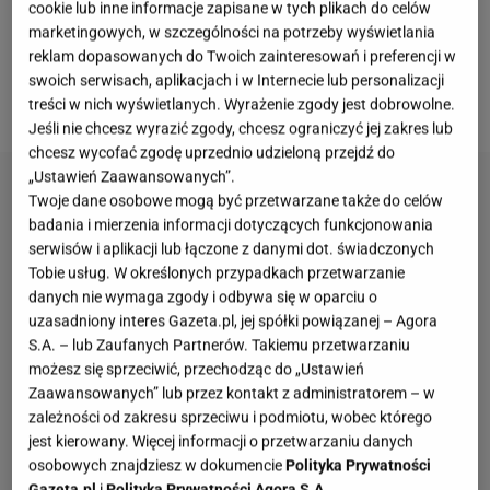
jak ja to mówię, szemranym
grzybie
. Czemu to
cookie lub inne informacje zapisane w tych plikach do celów
marketingowych, w szczególności na potrzeby wyświetlania
szemrany grzyb, skoro
jest elegancki, dostojny i
reklam dopasowanych do Twoich zainteresowań i preferencji w
zwie się borowikiem
? No cóż, powody są
swoich serwisach, aplikacjach i w Internecie lub personalizacji
przynajmniej dwa.
treści w nich wyświetlanych. Wyrażenie zgody jest dobrowolne.
Jeśli nie chcesz wyrazić zgody, chcesz ograniczyć jej zakres lub
chcesz wycofać zgodę uprzednio udzieloną przejdź do
„Ustawień Zaawansowanych”.
Twoje dane osobowe mogą być przetwarzane także do celów
badania i mierzenia informacji dotyczących funkcjonowania
serwisów i aplikacji lub łączone z danymi dot. świadczonych
Tobie usług. W określonych przypadkach przetwarzanie
danych nie wymaga zgody i odbywa się w oparciu o
uzasadniony interes Gazeta.pl, jej spółki powiązanej – Agora
S.A. – lub Zaufanych Partnerów. Takiemu przetwarzaniu
możesz się sprzeciwić, przechodząc do „Ustawień
Zaawansowanych” lub przez kontakt z administratorem – w
zależności od zakresu sprzeciwu i podmiotu, wobec którego
jest kierowany. Więcej informacji o przetwarzaniu danych
osobowych znajdziesz w dokumencie
Polityka Prywatności
Gazeta.pl
i
Polityka Prywatności Agora S.A.