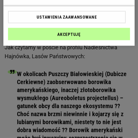
boskie
USTAWIENIA ZAAWANSOWANE
Borowik wysmukły. Grzyb-imigrant w polskich
lasach
AKCEPTUJĘ
Jak czytamy w poście na profilu Nadleśnictwa
Hajnówka, Lasów Państwowych:
W okolicach Puszczy Białowieskiej (Dubicze
Cerkiewne) zaobserwowano borowika
amerykańskiego, inaczej złotoborowika
wysmukłego (Aureoboletus projectellus) –
gatunek obcy dla naszego ekosystemu ??
Choć nazwa brzmi niewinnie i kojarzy się z
lubianymi borowikami, niestety to nie jest
dobra wiadomość ?? Borowik amerykański