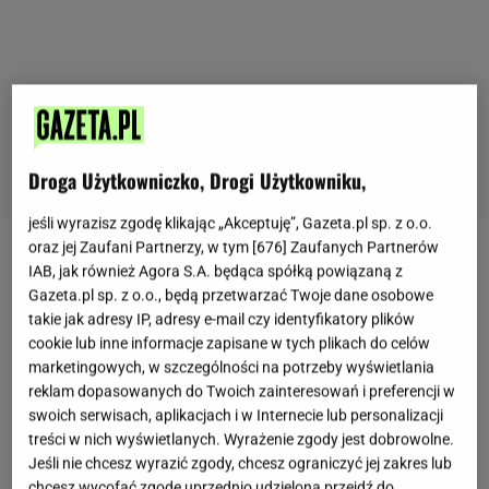
Droga Użytkowniczko, Drogi Użytkowniku,
jeśli wyrazisz zgodę klikając „Akceptuję”, Gazeta.pl sp. z o.o.
oraz jej Zaufani Partnerzy, w tym [
676
] Zaufanych Partnerów
Świat grzybów jest niezwykle fascynujący i dziś
IAB, jak również Agora S.A. będąca spółką powiązaną z
chcemy przybliżyć jeszcze jeden, wyjątkowo
Gazeta.pl sp. z o.o., będą przetwarzać Twoje dane osobowe
takie jak adresy IP, adresy e-mail czy identyfikatory plików
ciekawy gatunek, który już z daleka przyciąga wzrok
cookie lub inne informacje zapisane w tych plikach do celów
grzybiarzy i osób spacerujących leśnymi drogami.
marketingowych, w szczególności na potrzeby wyświetlania
Gąsówka fioletowawa, jak sama nazwa wskazuje na
reklam dopasowanych do Twoich zainteresowań i preferencji w
swoich serwisach, aplikacjach i w Internecie lub personalizacji
nietypowy jak dla grzybów kolor. W Polsce rośnie
treści w nich wyświetlanych. Wyrażenie zgody jest dobrowolne.
dość pospolicie, ale mało osób wie, czy jest jadalna.
Jeśli nie chcesz wyrazić zgody, chcesz ograniczyć jej zakres lub
Grzybowi ignoranci pewnie użyją swojego
chcesz wycofać zgodę uprzednio udzieloną przejdź do