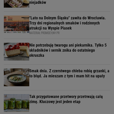
niejadków
"Lato na Dolnym Śląsku" zawita do Wrocławia.
Trzy dni regionalnych smaków i rodzinnych
atrakcji na Wyspie Piasek
MATERIAŁ PROMOCYJNY PR
Nie potrzebuję twarogu ani piekarnika. Tylko 5
składników i sernik znika do ostatniego
okruszka
Smak dnia. Z czerstwego chleba robią grzanki, a
to błąd. Ja mieszam z tym i mam hit na upały
Tak przygotowane przetwory przetrwają całą
zimę. Kluczowy jest jeden etap