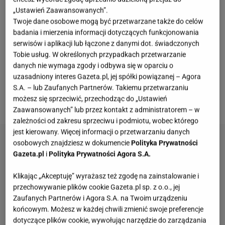
„Ustawień Zaawansowanych”.
ulubionego powiedzonka, że
wszystkie grzyby są
Twoje dane osobowe mogą być przetwarzane także do celów
jadalne, ale niektóre tylko raz
. To jest bzdurą, bo
badania i mierzenia informacji dotyczących funkcjonowania
wszystkie
grzyby
są jadalne tylko raz ( bo czy ktoś
serwisów i aplikacji lub łączone z danymi dot. świadczonych
Tobie usług. W określonych przypadkach przetwarzanie
zjada zjedzone już wcześniej grzyby?), z tym że
danych nie wymaga zgody i odbywa się w oparciu o
niektóre z przykrymi skutkami. No cóż, przypadek
uzasadniony interes Gazeta.pl, jej spółki powiązanej – Agora
gąsówki jest o tyle ciekawy, że jest ona i jadalna, i
S.A. – lub Zaufanych Partnerów. Takiemu przetwarzaniu
możesz się sprzeciwić, przechodząc do „Ustawień
niejadalna jednocześnie.
Zaawansowanych” lub przez kontakt z administratorem – w
zależności od zakresu sprzeciwu i podmiotu, wobec którego
jest kierowany. Więcej informacji o przetwarzaniu danych
osobowych znajdziesz w dokumencie
Polityka Prywatności
Gazeta.pl
i
Polityka Prywatności Agora S.A.
Klikając „Akceptuję” wyrażasz też zgodę na zainstalowanie i
przechowywanie plików cookie Gazeta.pl sp. z o.o., jej
Zaufanych Partnerów i Agora S.A. na Twoim urządzeniu
końcowym. Możesz w każdej chwili zmienić swoje preferencje
dotyczące plików cookie, wywołując narzędzie do zarządzania