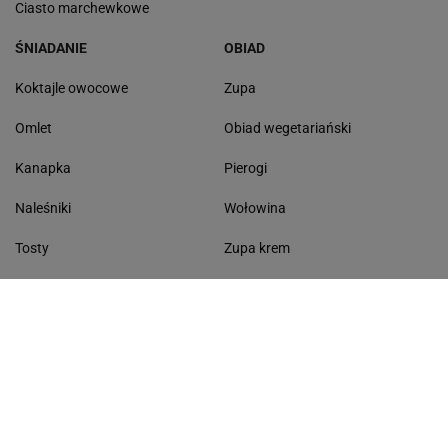
Ciasto marchewkowe
ŚNIADANIE
OBIAD
Koktajle owocowe
Zupa
Omlet
Obiad wegetariański
Kanapka
Pierogi
Naleśniki
Wołowina
Tosty
Zupa krem
Racuchy
Filet z kurczaka
Miód lipowy
Sałatka szwajcarska
Masło czosnkowe
Dania w 20 minut
KONTAKT