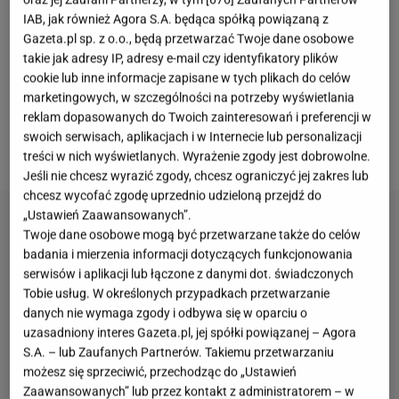
IAB, jak również Agora S.A. będąca spółką powiązaną z
w takiej wersji to prawdziwa bomba zdrowotna.
Gazeta.pl sp. z o.o., będą przetwarzać Twoje dane osobowe
Według Narodowego Centrum Edukacji Żywieniowej
takie jak adresy IP, adresy e-mail czy identyfikatory plików
są źródłem probiotyków, witamin z grupy B i
cookie lub inne informacje zapisane w tych plikach do celów
marketingowych, w szczególności na potrzeby wyświetlania
składników mineralnych, takich jak żelazo i potas,
reklam dopasowanych do Twoich zainteresowań i preferencji w
które wspierają układ odpornościowy oraz pracę
swoich serwisach, aplikacjach i w Internecie lub personalizacji
serca i jelit.
treści w nich wyświetlanych. Wyrażenie zgody jest dobrowolne.
Jeśli nie chcesz wyrazić zgody, chcesz ograniczyć jej zakres lub
chcesz wycofać zgodę uprzednio udzieloną przejdź do
„Ustawień Zaawansowanych”.
Twoje dane osobowe mogą być przetwarzane także do celów
badania i mierzenia informacji dotyczących funkcjonowania
serwisów i aplikacji lub łączone z danymi dot. świadczonych
Tobie usług. W określonych przypadkach przetwarzanie
danych nie wymaga zgody i odbywa się w oparciu o
uzasadniony interes Gazeta.pl, jej spółki powiązanej – Agora
S.A. – lub Zaufanych Partnerów. Takiemu przetwarzaniu
możesz się sprzeciwić, przechodząc do „Ustawień
Zaawansowanych” lub przez kontakt z administratorem – w