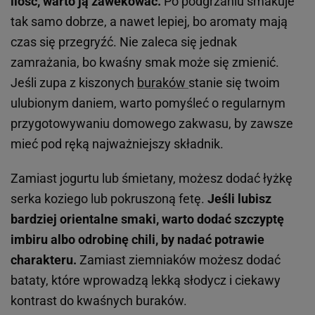
ilość, warto ją zawekować.
Po podgrzaniu smakuje
tak samo dobrze, a nawet lepiej, bo aromaty mają
czas się przegryźć. Nie zaleca się jednak
zamrażania, bo kwaśny smak może się zmienić.
Jeśli zupa z kiszonych
buraków
stanie się twoim
ulubionym daniem, warto pomyśleć o regularnym
przygotowywaniu domowego zakwasu, by zawsze
mieć pod ręką najważniejszy składnik.
Zamiast jogurtu lub śmietany, możesz dodać łyżkę
serka koziego lub pokruszoną fetę.
Jeśli lubisz
bardziej orientalne smaki, warto dodać szczyptę
imbiru albo odrobinę chili, by nadać potrawie
charakteru.
Zamiast ziemniaków możesz dodać
bataty, które wprowadzą lekką słodycz i ciekawy
kontrast do kwaśnych buraków.