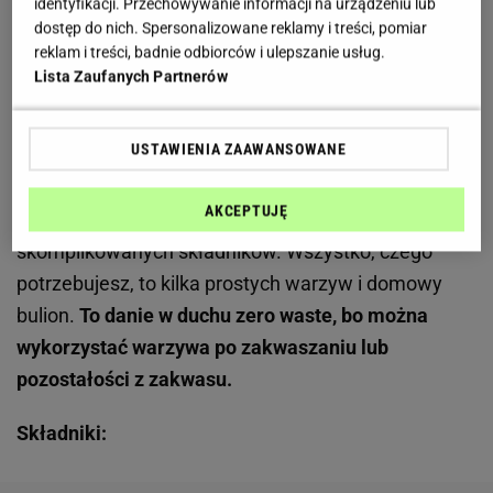
identyfikacji. Przechowywanie informacji na urządzeniu lub
dostęp do nich. Spersonalizowane reklamy i treści, pomiar
Zobacz wideo
Zakwas buraczany - pyszny i zdrowy.
reklam i treści, badnie odbiorców i ulepszanie usług.
Jak zrobić go w domu?
Lista Zaufanych Partnerów
Składniki, które zaskakują prostotą. Nie
USTAWIENIA ZAAWANSOWANE
potrzebujesz wiele, by uzyskać wyjątkowy smak
AKCEPTUJĘ
Zupa
z kiszonych buraków nie wymaga
skomplikowanych składników. Wszystko, czego
potrzebujesz, to kilka prostych warzyw i domowy
bulion.
To danie w duchu zero waste, bo można
wykorzystać warzywa po zakwaszaniu lub
pozostałości z zakwasu.
Składniki: