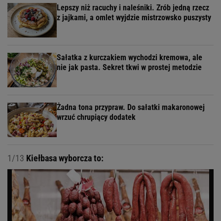
Lepszy niż racuchy i naleśniki. Zrób jedną rzecz
z jajkami, a omlet wyjdzie mistrzowsko puszysty
Sałatka z kurczakiem wychodzi kremowa, ale
nie jak pasta. Sekret tkwi w prostej metodzie
Żadna tona przypraw. Do sałatki makaronowej
wrzuć chrupiący dodatek
1/13
Kiełbasa wyborcza to: