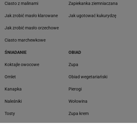
Ciasto z malinami
Zapiekanka ziemniaczana
Jak zrobić masło klarowane
Jak ugotować kukurydzę
Jak zrobić masło orzechowe
Ciasto marchewkowe
ŚNIADANIE
OBIAD
Koktajle owocowe
Zupa
Omlet
Obiad wegetariański
Kanapka
Pierogi
Naleśniki
Wołowina
Tosty
Zupa krem
Racuchy
Filet z kurczaka