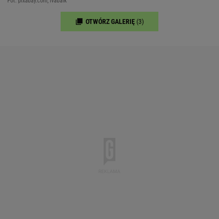
Fot. pixabay.com, ivabalk
OTWÓRZ GALERIĘ
(3)