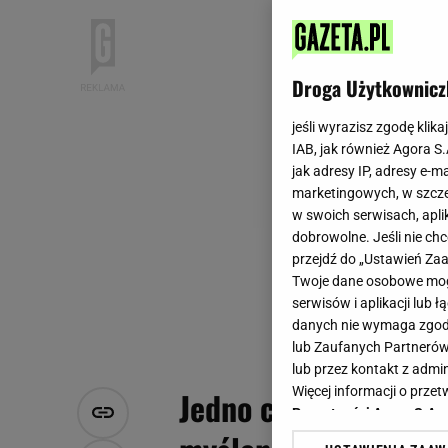
Droga Użytkownicz
jeśli wyrazisz zgodę klika
IAB, jak również Agora S
jak adresy IP, adresy e-m
marketingowych, w szcze
w swoich serwisach, aplik
dobrowolne. Jeśli nie ch
przejdź do „Ustawień Z
Twoje dane osobowe mogą
serwisów i aplikacji lub
danych nie wymaga zgody 
lub Zaufanych Partnerów
lub przez kontakt z admi
Więcej informacji o prz
Jedno ciasto, tysiąc
Prywatności Agora S.A.