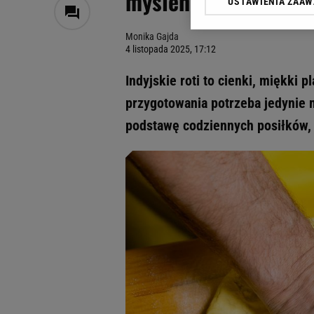
myślenie o pieczywie
USTAWIENIA ZAA
Klikając „Akceptuję” wyra
Zaufanych Partnerów i A
Monika Gajda
dotyczące plików cookie,
4 listopada 2025, 17:12
odnośnik „Ustawienia pr
plików cookie możliwa je
Indyjskie roti to cienki, miękki 
My, nasi Zaufani Partne
przygotowania potrzeba jedynie m
Użycie dokładnych danych
podstawę codziennych posiłków, a
Przechowywanie informacji
badnie odbiorców i uleps