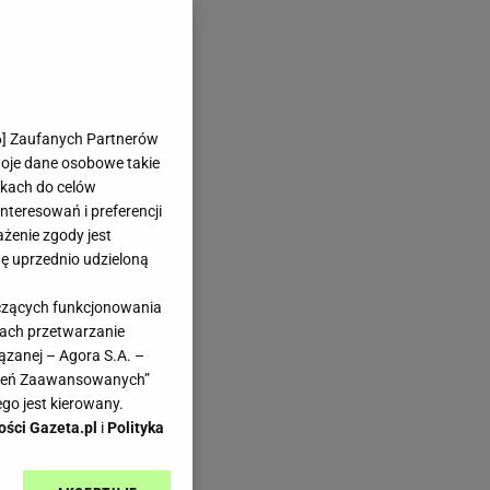
6
] Zaufanych Partnerów
woje dane osobowe takie
likach do celów
teresowań i preferencji
ażenie zgody jest
dę uprzednio udzieloną
yczących funkcjonowania
kach przetwarzanie
ązanej – Agora S.A. –
awień Zaawansowanych”
go jest kierowany.
ości Gazeta.pl
i
Polityka
je