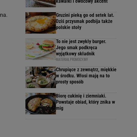
kawałki i owocowy akcent
na.
Gruzini pieką go od setek lat.
Dziś przysmak podbija także
polskie stoły
To nie jest zwykły burger.
Jego smak podkręca
wyjątkowy składnik
MATERIAŁ PROMOCYJNY
Chrupiące z zewnątrz, miękkie
w środku. Włosi mają na to
prosty sposób
Biorę cukinię i ziemniaki.
Powstaje obiad, który znika w
mig