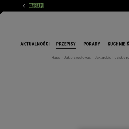
WIADOMOŚCI
NEXT
SPORT
PLOTEK
D
AKTUALNOŚCI
PRZEPISY
PORADY
KUCHNIE 
Haps
Jak przygotować
Jak zrobić indyjskie r