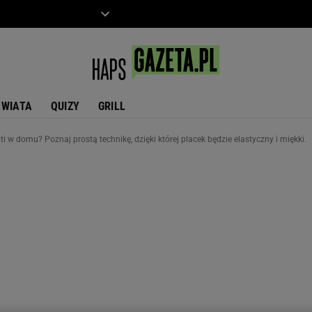
ZIECKO
MOTO
ŚWIATA
QUIZY
GRILL
oti w domu? Poznaj prostą technikę, dzięki której placek będzie elastyczny i miękki.