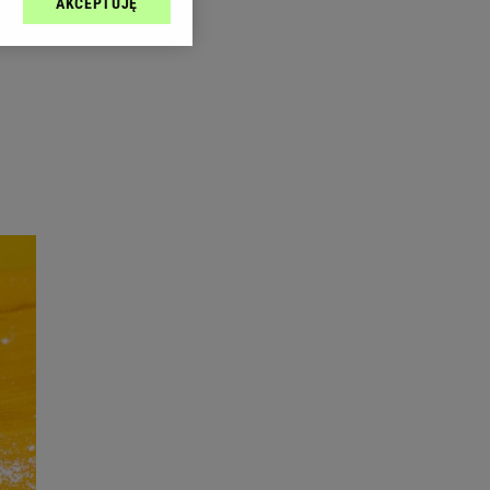
AKCEPTUJĘ
l sp. z o.o., jej
ić swoje preferencje
arzania danych poprzez
ych”. Zmiana ustawień
ach:
 celów identyfikacji.
omiar reklam i treści,