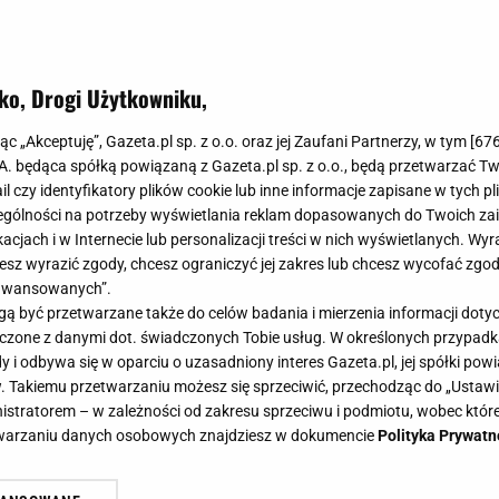
ko, Drogi Użytkowniku,
jąc „Akceptuję”, Gazeta.pl sp. z o.o. oraz jej Zaufani Partnerzy, w tym [
67
.A. będąca spółką powiązaną z Gazeta.pl sp. z o.o., będą przetwarzać T
ail czy identyfikatory plików cookie lub inne informacje zapisane w tych p
gólności na potrzeby wyświetlania reklam dopasowanych do Twoich zain
acjach i w Internecie lub personalizacji treści w nich wyświetlanych. Wyr
cesz wyrazić zgody, chcesz ograniczyć jej zakres lub chcesz wycofać zgo
aawansowanych”.
 być przetwarzane także do celów badania i mierzenia informacji dot
 łączone z danymi dot. świadczonych Tobie usług. W określonych przypad
i odbywa się w oparciu o uzasadniony interes Gazeta.pl, jej spółki powi
. Takiemu przetwarzaniu możesz się sprzeciwić, przechodząc do „Ust
nistratorem – w zależności od zakresu sprzeciwu i podmiotu, wobec które
etwarzaniu danych osobowych znajdziesz w dokumencie
Polityka Prywatn
 zastosowań. Ten przepis zmieni two