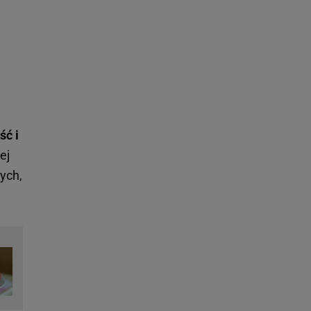
ść i
ej
ych,