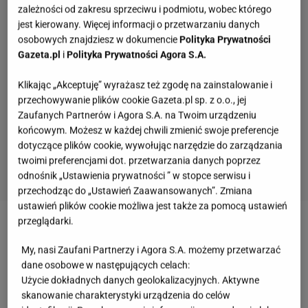
zależności od zakresu sprzeciwu i podmiotu, wobec którego
jest kierowany. Więcej informacji o przetwarzaniu danych
osobowych znajdziesz w dokumencie
Polityka Prywatności
Gazeta.pl
i
Polityka Prywatności Agora S.A.
Klikając „Akceptuję” wyrażasz też zgodę na zainstalowanie i
przechowywanie plików cookie Gazeta.pl sp. z o.o., jej
Zaufanych Partnerów i Agora S.A. na Twoim urządzeniu
końcowym. Możesz w każdej chwili zmienić swoje preferencje
dotyczące plików cookie, wywołując narzędzie do zarządzania
twoimi preferencjami dot. przetwarzania danych poprzez
odnośnik „Ustawienia prywatności ” w stopce serwisu i
przechodząc do „Ustawień Zaawansowanych”. Zmiana
ustawień plików cookie możliwa jest także za pomocą ustawień
przeglądarki.
Zobacz wideo
Nowoczesna mizeria bez śmietany.
My, nasi Zaufani Partnerzy i Agora S.A. możemy przetwarzać
Tak robią ją millenialsi
dane osobowe w następujących celach:
Użycie dokładnych danych geolokalizacyjnych. Aktywne
Egzotyczna sałatka, która zachwyca wyglądem.
skanowanie charakterystyki urządzenia do celów