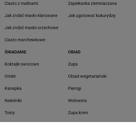
Ciasto z malinami
Zapiekanka ziemniaczana
Jak zrobić masło klarowane
Jak ugotować kukurydzę
Jak zrobić masło orzechowe
Ciasto marchewkowe
ŚNIADANIE
OBIAD
Koktajle owocowe
Zupa
Omlet
Obiad wegetariański
Kanapka
Pierogi
Naleśniki
Wołowina
Tosty
Zupa krem
Racuchy
Filet z kurczaka