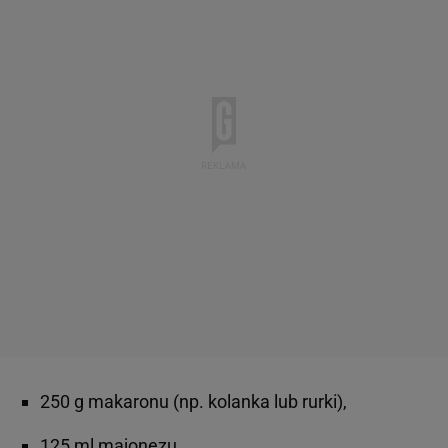
250 g makaronu (np. kolanka lub rurki),
125 ml majonezu,