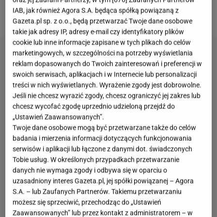
egzotycznych wyspach, wystarczy kilka składników,
IAB, jak również Agora S.A. będąca spółką powiązaną z
chwila w kuchni i odrobina kulinarnej odwagi.
Gazeta.pl sp. z o.o., będą przetwarzać Twoje dane osobowe
takie jak adresy IP, adresy e-mail czy identyfikatory plików
cookie lub inne informacje zapisane w tych plikach do celów
marketingowych, w szczególności na potrzeby wyświetlania
reklam dopasowanych do Twoich zainteresowań i preferencji w
swoich serwisach, aplikacjach i w Internecie lub personalizacji
treści w nich wyświetlanych. Wyrażenie zgody jest dobrowolne.
Jeśli nie chcesz wyrazić zgody, chcesz ograniczyć jej zakres lub
chcesz wycofać zgodę uprzednio udzieloną przejdź do
„Ustawień Zaawansowanych”.
Twoje dane osobowe mogą być przetwarzane także do celów
badania i mierzenia informacji dotyczących funkcjonowania
serwisów i aplikacji lub łączone z danymi dot. świadczonych
Tobie usług. W określonych przypadkach przetwarzanie
danych nie wymaga zgody i odbywa się w oparciu o
uzasadniony interes Gazeta.pl, jej spółki powiązanej – Agora
S.A. – lub Zaufanych Partnerów. Takiemu przetwarzaniu
możesz się sprzeciwić, przechodząc do „Ustawień
Zaawansowanych” lub przez kontakt z administratorem – w