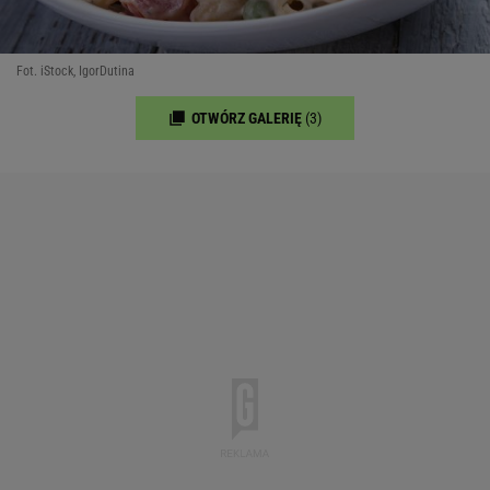
Fot. iStock, IgorDutina
OTWÓRZ GALERIĘ
(3)