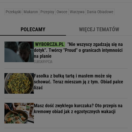
Przekąski
Makaron
Przepisy
Owoce
Warzywa
Dania Obiadowe
POLECAMY
WIĘCEJ TEMATÓW
"Nie wszyscy zgadzają się na
dotyk". Twórcy "Proud" o granicach intymności
na planie
SUBSKRYPCJA
Fasolka z bułką tartą i masłem może się
schować. Teraz mieszam ją z tym. Obiad palce
lizać
Masz dość zwykłego kurczaka? Oto przepis na
kremowy obiad jak z egzotycznych wakacji