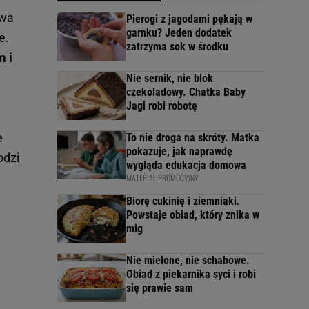
owa
Pierogi z jagodami pękają w
garnku? Jeden dodatek
e.
zatrzyma sok w środku
m i
Nie sernik, nie blok
czekoladowy. Chatka Baby
Jagi robi robotę
e
To nie droga na skróty. Matka
pokazuje, jak naprawdę
odzi
wygląda edukacja domowa
MATERIAŁ PROMOCYJNY
Biorę cukinię i ziemniaki.
Powstaje obiad, który znika w
mig
Nie mielone, nie schabowe.
Obiad z piekarnika syci i robi
się prawie sam