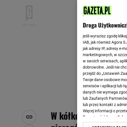
Droga Użytkownicz
jeśli wyrazisz zgodę klika
IAB, jak również Agora S
jak adresy IP, adresy e-m
marketingowych, w szcze
w swoich serwisach, aplik
dobrowolne. Jeśli nie ch
przejdź do „Ustawień Z
Twoje dane osobowe mogą
serwisów i aplikacji lub
danych nie wymaga zgody 
lub Zaufanych Partnerów
lub przez kontakt z admi
Więcej informacji o prz
W kółko tylko ruski
Prywatności Agora S.A.