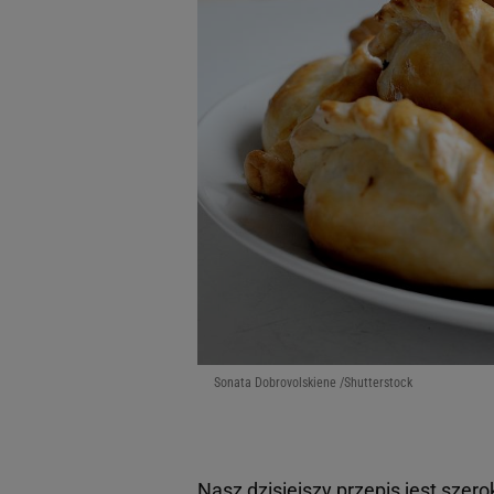
Sonata Dobrovolskiene /Shutterstock
Nasz dzisiejszy przepis jest szer