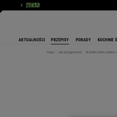
WIADOMOŚCI
NEXT
SPORT
PLOTEK
D
AKTUALNOŚCI
PRZEPISY
PORADY
KUCHNIE 
Haps
Jak przygotować
W kółko tylko ruskie 