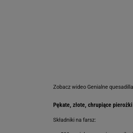
Zobacz wideo
Genialne quesadill
Pękate, złote, chrupiące pieroż
Składniki na farsz: