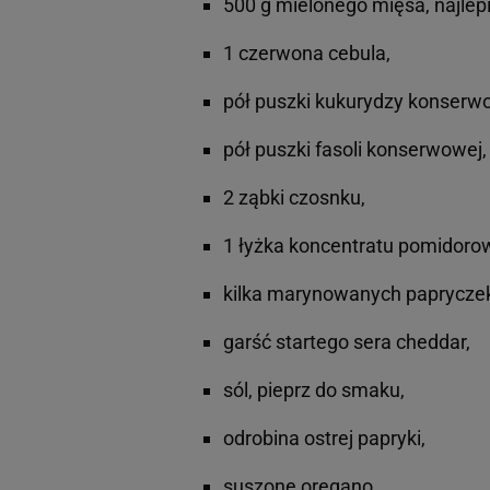
500 g mielonego mięsa, najlep
1 czerwona cebula,
pół puszki kukurydzy konserw
pół puszki fasoli konserwowej,
2 ząbki czosnku,
1 łyżka koncentratu pomidoro
kilka marynowanych papryczek
garść startego sera cheddar,
sól, pieprz do smaku,
odrobina ostrej papryki,
suszone oregano,