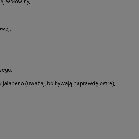
iej wołowiny,
owej,
wego,
 jalapeno (uważaj, bo bywają naprawdę ostre),