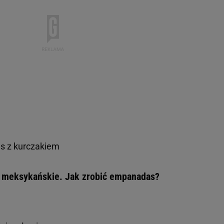
as z kurczakiem
ki meksykańskie. Jak zrobić empanadas?