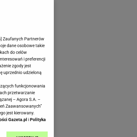
6
] Zaufanych Partnerów
woje dane osobowe takie
likach do celów
teresowań i preferencji
ażenie zgody jest
dę uprzednio udzieloną
yczących funkcjonowania
kach przetwarzanie
ązanej – Agora S.A. –
awień Zaawansowanych”
go jest kierowany.
ości Gazeta.pl
i
Polityka
ch