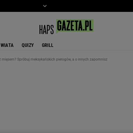
ZIECKO
MOTO
ŚWIATA
QUIZY
GRILL
i z mięsem? Spróbuj meksykańskich pierogów, a o innych zapomnisz