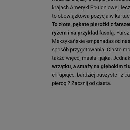
krajach Ameryki Południowej, lecz
to obowiązkowa pozycja w kartach
To złote, pękate pierożki z fars
ryżem i na przykład fasolą
. Farsz
Meksykańskie empanadas od na
sposób przygotowania. Ciasto moż
także więcej
masła
i jajka. Jedna
wrzątku, a smaży na głębokim tłu
chrupiące, bardziej puszyste i z 
pierogi? Zacznij od ciasta.