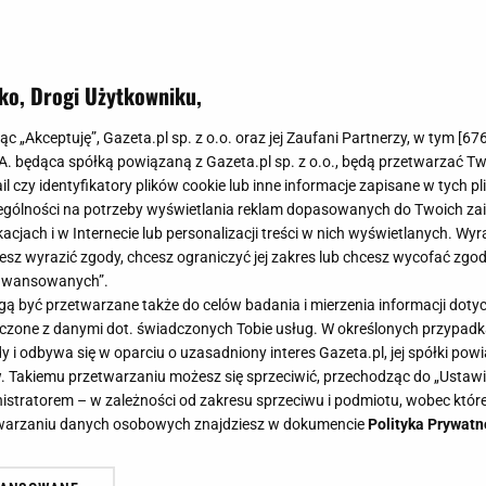
ko, Drogi Użytkowniku,
jąc „Akceptuję”, Gazeta.pl sp. z o.o. oraz jej Zaufani Partnerzy, w tym [
67
.A. będąca spółką powiązaną z Gazeta.pl sp. z o.o., będą przetwarzać T
ail czy identyfikatory plików cookie lub inne informacje zapisane w tych p
gólności na potrzeby wyświetlania reklam dopasowanych do Twoich zain
acjach i w Internecie lub personalizacji treści w nich wyświetlanych. Wyr
cesz wyrazić zgody, chcesz ograniczyć jej zakres lub chcesz wycofać zgo
aawansowanych”.
 być przetwarzane także do celów badania i mierzenia informacji dot
 łączone z danymi dot. świadczonych Tobie usług. W określonych przypad
i odbywa się w oparciu o uzasadniony interes Gazeta.pl, jej spółki powi
. Takiemu przetwarzaniu możesz się sprzeciwić, przechodząc do „Ust
nistratorem – w zależności od zakresu sprzeciwu i podmiotu, wobec które
etwarzaniu danych osobowych znajdziesz w dokumencie
Polityka Prywatn
e i z mięsem? Spróbuj meksykański