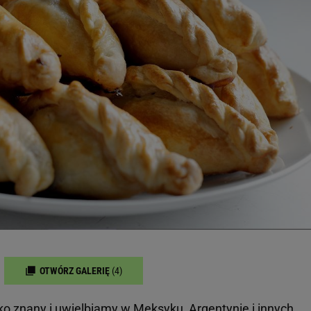
OTWÓRZ GALERIĘ
(4)
oko znany i uwielbiamy w Meksyku, Argentynie i innych