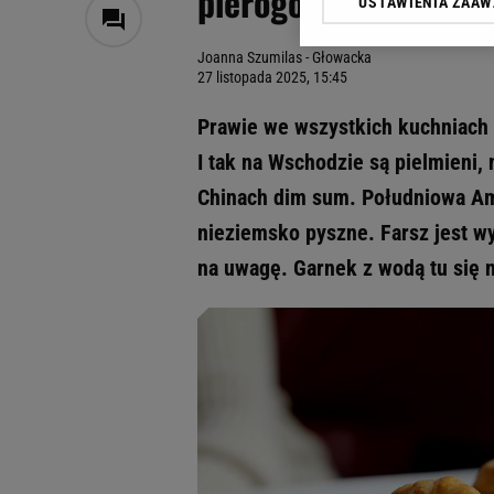
pierogów, a o innyc
USTAWIENIA ZAA
Klikając „Akceptuję” wyra
Zaufanych Partnerów i A
Joanna Szumilas - Głowacka
dotyczące plików cookie,
27 listopada 2025, 15:45
odnośnik „Ustawienia pr
plików cookie możliwa je
Prawie we wszystkich kuchniach ś
My, nasi Zaufani Partne
I tak na Wschodzie są pielmieni, 
Użycie dokładnych danych
Chinach dim sum. Południowa Ame
Przechowywanie informacji
badnie odbiorców i uleps
nieziemsko pyszne. Farsz jest wyr
na uwagę. Garnek z wodą tu się n